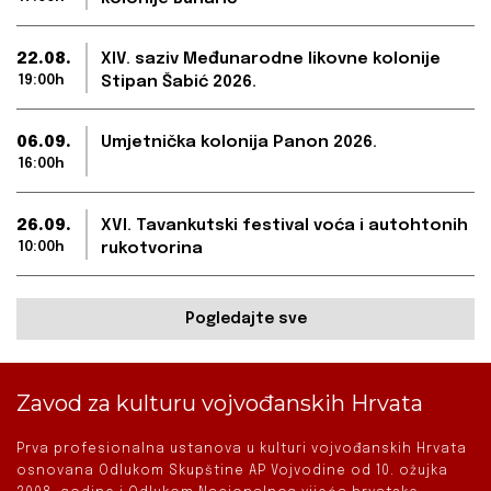
22.08.
XIV. saziv Međunarodne likovne kolonije
19:00h
Stipan Šabić 2026.
06.09.
Umjetnička kolonija Panon 2026.
16:00h
26.09.
XVI. Tavankutski festival voća i autohtonih
10:00h
rukotvorina
Pogledajte sve
Zavod za kulturu vojvođanskih Hrvata
Prva profesionalna ustanova u kulturi vojvođanskih Hrvata
osnovana Odlukom Skupštine AP Vojvodine od 10. ožujka