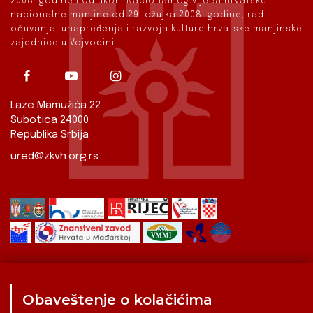
2008. godine i Odlukom Nacionalnog vijeća hrvatske
nacionalne manjine od 29. ožujka 2008. godine, radi
očuvanja, unapređenja i razvoja kulture hrvatske manjinske
zajednice u Vojvodini.
Laze Mamužića 22
Subotica 24000
Republika Srbija
ured@zkvh.org.rs
Obaveštenje o kolačićima