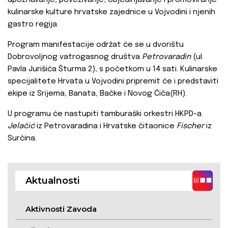
upoznavanje, povezivanje, objedinjavanje i promoviranje
kulinarske kulture hrvatske zajednice u Vojvodini i njenih
gastro regija.
Program manifestacije održat će se u dvorištu
Dobrovoljnog vatrogasnog društva
Petrovaradin
(ul.
Pavla Jurišića Šturma 2), s početkom u 14 sati. Kulinarske
specijalitete Hrvata u Vojvodini pripremit će i predstaviti
ekipe iz Srijema, Banata, Bačke i Novog Čiča(RH).
U programu će nastupiti tamburaški orkestri HKPD-a
Jelačić
iz Petrovaradina i Hrvatske čitaonice
Fischer
iz
Surčina.
Aktualnosti
Aktivnosti Zavoda