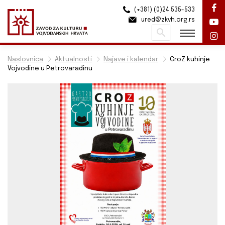
(+381) (0)24 535-533
ured@zkvh.org.rs
Pretraži
Naslovnica
Aktualnosti
Najave i kalendar
CroZ kuhinje
Vojvodine u Petrovaradinu