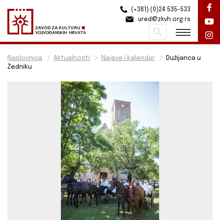
(+381) (0)24 535-533
ured@zkvh.org.rs
Pretraži
Naslovnica
Aktualnosti
Najave i kalendar
Dužijanca u
Žedniku