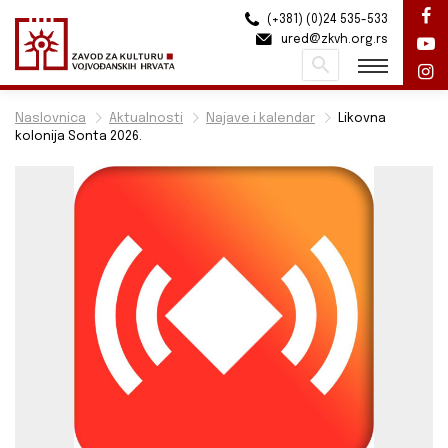
(+381) (0)24 535-533
ured@zkvh.org.rs
Pretraži
Naslovnica
Aktualnosti
Najave i kalendar
Likovna
kolonija Sonta 2026.