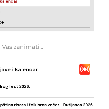
 kalendar
i
ce
 Vas zanimati...
jave i kalendar
rog fest 2026.
pština risara i folklorna večer – Dužijanca 2026.