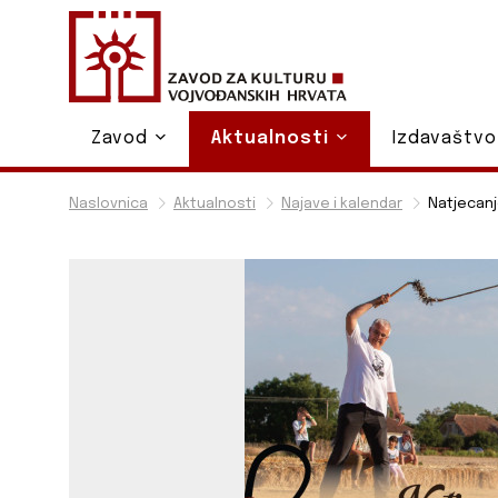
Zavod
Aktualnosti
Izdavaštv
Naslovnica
Aktualnosti
Najave i kalendar
Natjecanj