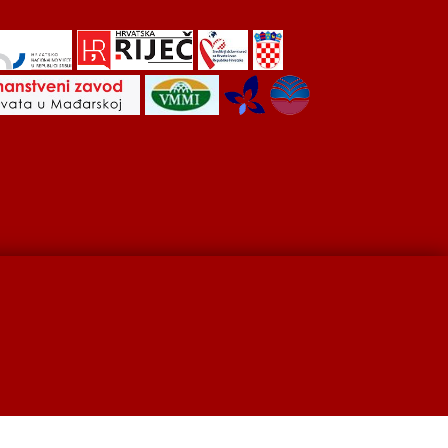
Hrvati u Srbiji
Kulturna scena
Kulturna baština
developed by