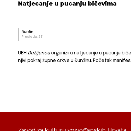
Natjecanje u pucanju bičevima
Đurđin,
Pregleda: 231
UBH
Dužijanca
organizira natjecanje u pucanju biče
njivi pokraj župne crkve u Đurđinu. Početak manifesta
Zavod za kulturu vojvođanskih Hrvata