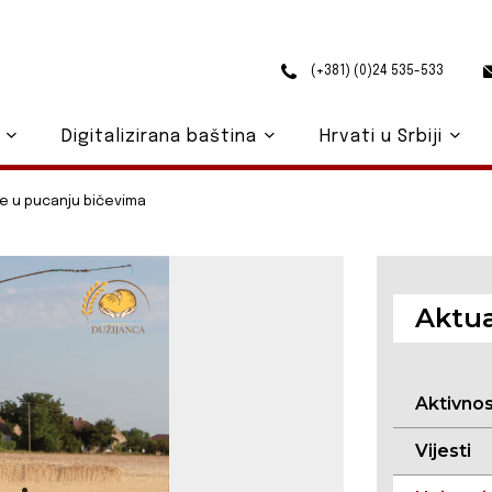
(+381) (0)24 535-533
o
Digitalizirana baština
Hrvati u Srbiji
e u pucanju bičevima
Aktua
Aktivno
Vijesti