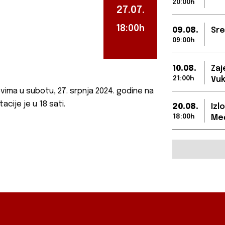
20:00h
27.07.
18:00h
09.08.
Sre
09:00h
10.08.
Zaj
21:00h
Vuk
vima u subotu, 27. srpnja 2024. godine na
cije je u 18 sati.
20.08.
Izl
18:00h
Međ