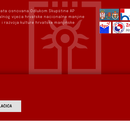
rvata osnovana Odlukom Skupštine AP
nalnog vijeća hrvatske nacionalne manjine
 i razvoja kulture hrvatske manjinske
AČIĆA
vod
Aktualnosti
Izdavaštvo
Digitalizirana baština