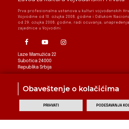
Prva profesionalna ustanova u kulturi vojvođanskih H
Vojvodine od 10. ožujka 2008. godine i Odlukom Nacio
od 29. ožujka 2008. godine, radi očuvanja, unapređenja
zajednice u Vojvodini.
Laze Mamužića 22
Subotica 24000
Republika Srbija
ured@zkvh.org.rs
Obaveštenje o kolačićima
PRIHVATI
PODEŠAVANJA KOL
Za
Zavod za kulturu vojvođanskih Hrvata