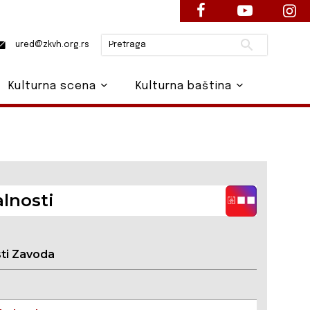
Pretraži
ured@zkvh.org.rs
Kulturna scena
Kulturna baština
lnosti
sti Zavoda