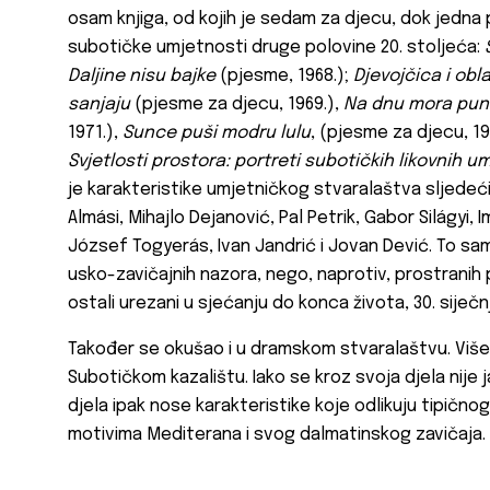
osam knjiga, od kojih je sedam za djecu, dok jedna 
subotičke umjetnosti druge polovine 20. stoljeća:
Daljine nisu bajke
(pjesme, 1968.);
Djevojčica i obl
sanjaju
(pjesme za djecu, 1969.),
Na dnu mora pun
1971.),
Sunce puši modru lulu
, (pjesme za djecu, 19
Svjetlosti prostora: portreti subotičkih likovnih u
je karakteristike umjetničkog stvaralaštva sljedeći
Almási, Mihajlo Dejanović, Pal Petrik, Gabor Silágyi,
József Togyerás, Ivan Jandrić i Jovan Dević. To sam
usko-zavičajnih nazora, nego, naprotiv, prostranih p
ostali urezani u sjećanju do konca života, 30. siječn
Također se okušao i u dramskom stvaralaštvu. Više
Subotičkom kazalištu. Iako se kroz svoja djela nije
djela ipak nose karakteristike koje odlikuju tipično
motivima Mediterana i svog dalmatinskog zavičaja.