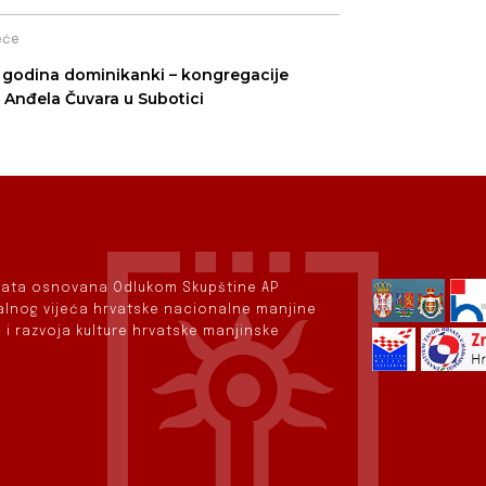
eće
 godina dominikanki – kongregacije
. Anđela Čuvara u Subotici
rvata osnovana Odlukom Skupštine AP
nalnog vijeća hrvatske nacionalne manjine
 i razvoja kulture hrvatske manjinske