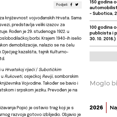
150 godina od
Podjeli:
automobilista
– Subotica, 2
i i za književnost vojvođanskih Hrvata. Sama
svezi, predstavlja veliki izazov za
100 godina o
zuje. Rođen je 29. studenoga 1922. u
publicista i 
oslobodilačkoj borbi. Krajem 1940-ih iselio
30. 10. 2016.)
kon demobilizacije, nalazio se na čelu
k Dječjeg kazališta, tajnik Kulturno-
td.
i u
Hrvatskoj riječi
/
Subotičkim
o u
Rukoveti
, osječkoj
Reviji
, somborskim
Moglo bi
književnika Vojvodine. Također se bavio i
rvatskom i srpskom jeziku. Prevođen je na
Na
2026
avanja Popić je ostavio trag koji je s
nog razvoja gotovo izblijedio. Objavio je