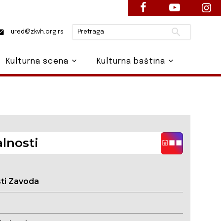
Pretraži
ured@zkvh.org.rs
Kulturna scena
Kulturna baština
lnosti
sti Zavoda