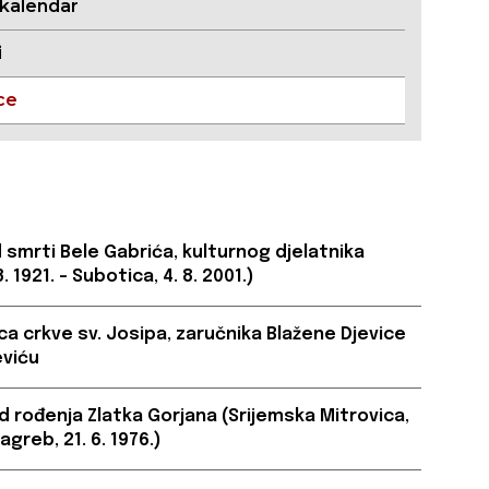
 kalendar
i
ce
 smrti Bele Gabrića, kulturnog djelatnika
3. 1921. - Subotica, 4. 8. 2001.)
ica crkve sv. Josipa, zaručnika Blažene Djevice
eviću
d rođenja Zlatka Gorjana (Srijemska Mitrovica,
 Zagreb, 21. 6. 1976.)