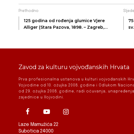
Prethodno
Sljed
125 godina od rođenja glumice Vjere
75
Alliger (Stara Pazova, 1898. – Zagreb,
sv
1976.)
Zavod za kulturu vojvođanskih Hrvata
Prva profesionalna ustanova u kulturi vojvođanskih H
Vojvodine od 10. ožujka 2008. godine i Odlukom Nacio
od 29. ožujka 2008. godine, radi očuvanja, unapređenja
zajednice u Vojvodini.
Laze Mamužića 22
Subotica 24000