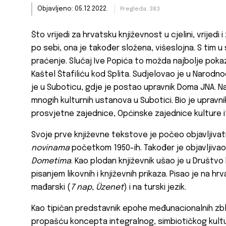
Objavljeno: 05.12.2022.
Pregleda: 383
Što vrijedi za hrvatsku književnost u cjelini, vrijed
po sebi, ona je također složena, višeslojna. S tim u 
praćenje. Slučaj Ive Popića to možda najbolje poka
Kaštel Štafiliću kod Splita. Sudjelovao je u Narodno
je u Suboticu, gdje je postao upravnik Doma JNA. Na
mnogih kulturnih ustanova u Subotici. Bio je upravni
prosvjetne zajednice, Općinske zajednice kulture i
Svoje prve književne tekstove je počeo objavljivat
novinama
početkom 1950-ih. Također je objavljiva
Dometima
. Kao plodan književnik ušao je u Društvo 
pisanjem likovnih i književnih prikaza. Pisao je na h
mađarski (
7 nap
,
Üzenet
) i na turski jezik.
Kao tipičan predstavnik epohe međunacionalnih zbliž
propašću koncepta integralnog, simbiotičkog kultur