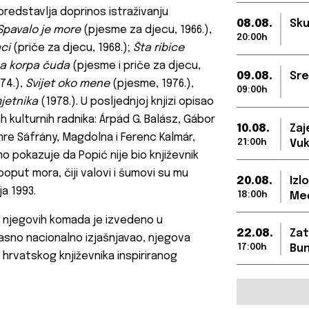
predstavlja doprinos istraživanju
08.08.
Sku
Spavalo je more
(pjesme za djecu, 1966.),
20:00h
aci
(priče za djecu, 1968.);
Šta ribice
a korpa čuda
(pjesme i priče za djecu,
09.08.
Sre
74.),
Svijet oko mene
(pjesme, 1976.),
09:00h
mjetnika
(1978.). U posljednjoj knjizi opisao
h kulturnih radnika: Árpád G. Balász, Gábor
10.08.
Zaj
 Imre Sáfrány, Magdolna i Ferenc Kalmár,
21:00h
Vuk
o pokazuje da Popić nije bio književnik
oput mora, čiji valovi i šumovi su mu
20.08.
Izl
ja 1993.
18:00h
Međ
 njegovih komada je izvedeno u
22.08.
Zat
 jasno nacionalno izjašnjavao, njegova
17:00h
Bun
g hrvatskog književnika inspiriranog