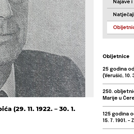
Najave i
Natječaj
Obljetni
Obljetnice
25 godina od
(Verušić, 10. 
250. obljetn
Marije u Čer
a (29. 11. 1922. – 30. 1.
125 godina o
15. 7. 1901. –