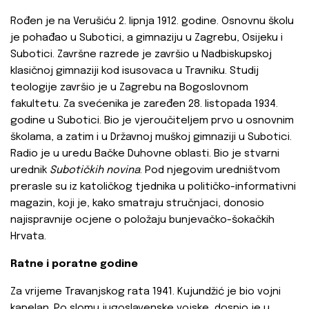
Rođen je na Verušiću 2. lipnja 1912. godine. Osnovnu školu
je pohađao u Subotici, a gimnaziju u Zagrebu, Osijeku i
Subotici. Završne razrede je završio u Nadbiskupskoj
klasičnoj gimnaziji kod isusovaca u Travniku. Studij
teologije završio je u Zagrebu na Bogoslovnom
fakultetu. Za svećenika je zaređen 28. listopada 1934.
godine u Subotici. Bio je vjeroučiteljem prvo u osnovnim
školama, a zatim i u Državnoj muškoj gimnaziji u Subotici.
Radio je u uredu Bačke Duhovne oblasti. Bio je stvarni
urednik
Subotičkih novina
. Pod njegovim uredništvom
prerasle su iz katoličkog tjednika u političko-informativni
magazin, koji je, kako smatraju stručnjaci, donosio
najispravnije ocjene o položaju bunjevačko-šokačkih
Hrvata.
Ratne i poratne godine
Za vrijeme Travanjskog rata 1941. Kujundžić je bio vojni
kapelan. Po slomu jugoslavenske vojske, dospio je u