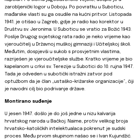
zarobljenički logor u Doboju. Po povratku u Suboticu,
mađarske vlasti su ga osudile na kućni pritvor. Listopada
1941. je otišao u Zagreb, gdje je radio kao korektor u
Društvu sv. Jeronima. U Suboticu se vratio za Božić 1943.
Poslije Drugog svjetskog rata radio je neko vrijeme kao
vjeroučitelj u Državnoj muškoj gimnaziji i Učiteljskoj školi.
Međutim, dospjevši u sukob s prosvjetnim vlastima,
razriješen je vjeroučiteljske službe. Kratko vrijeme je bio
kapelanom u crkvi sv. Terezije u Subotici do 10. rujna 1947.
Tada je odveden u subotički istražni zatvor pod
optužbom da je član „ustaško-križarske organizacije“, čiji
je navodni cilj bio podrivanje države.
Montirano suđenje
U jesen 1947. došlo je do još jedne u nizu kalvarija
hrvatskog naroda u Bačkoj. Naime, protiv velikog broja
hrvatsko-katoličkih intelektualaca pokrenut je sudski
proces. Među prvom skupinom našao se i Ivan Kujundžić.