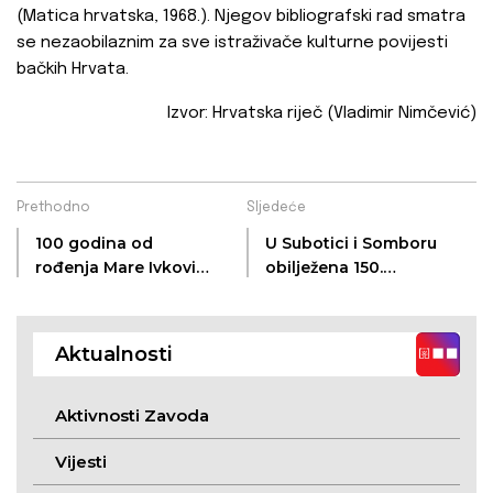
(Matica hrvatska, 1968.). Njegov bibliografski rad smatra
se nezaobilaznim za sve istraživače kulturne povijesti
bačkih Hrvata.
Izvor: Hrvatska riječ (Vladimir Nimčević)
Prethodno
Sljedeće
100 godina od
U Subotici i Somboru
rođenja Mare Ivković
obilježena 150.
Ivandekić, slamarke
godišnjica rođenja
Ante Evetovića
Miroljuba
Aktualnosti
Aktivnosti Zavoda
Vijesti