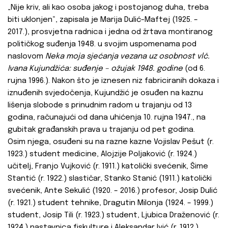
„Nije kriv, ali kao osoba jakog i postojanog duha, treba
biti uklonjen“, zapisala je Marija Dulić-Maftej (1925. –
2017.), prosvjetna radnica i jedna od žrtava montiranog
političkog suđenja 1948. u svojim uspomenama pod
naslovom
Neka moja sjećanja vezana uz osobnost vlč.
Ivana Kujundžića: suđenje – ožujak 1948. godine
(od 6.
rujna 1996.). Nakon što je iznesen niz fabriciranih dokaza i
iznuđenih svjedočenja, Kujundžić je osuđen na kaznu
lišenja slobode s prinudnim radom u trajanju od 13
godina, računajući od dana uhićenja 10. rujna 1947., na
gubitak građanskih prava u trajanju od pet godina.
Osim njega, osuđeni su na razne kazne Vojislav Pešut (r.
1923.) student medicine, Alojzije Poljaković (r. 1924.)
učitelj, Franjo Vujković (r. 1911.) katolički svećenik, Šime
Stantić (r. 1922.) slastičar, Stanko Stanić (1911.) katolički
svećenik, Ante Sekulić (1920. – 2016.) profesor, Josip Dulić
(r. 1921.) student tehnike, Dragutin Milonja (1924. – 1999.)
student, Josip Tili (r. 1923.) student, Ljubica Draženović (r.
1924.) nastavnica fiskulture i Aleksandar Ivić (r. 1912.)