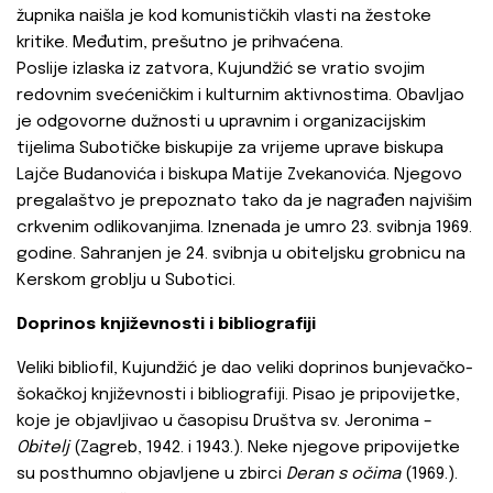
župnika naišla je kod komunističkih vlasti na žestoke
kritike. Međutim, prešutno je prihvaćena.
Poslije izlaska iz zatvora, Kujundžić se vratio svojim
redovnim svećeničkim i kulturnim aktivnostima. Obavljao
je odgovorne dužnosti u upravnim i organizacijskim
tijelima Subotičke biskupije za vrijeme uprave biskupa
Lajče Budanovića i biskupa Matije Zvekanovića. Njegovo
pregalaštvo je prepoznato tako da je nagrađen najvišim
crkvenim odlikovanjima. Iznenada je umro 23. svibnja 1969.
godine. Sahranjen je 24. svibnja u obiteljsku grobnicu na
Kerskom groblju u Subotici.
Doprinos književnosti i bibliografiji
Veliki bibliofil, Kujundžić je dao veliki doprinos bunjevačko-
šokačkoj književnosti i bibliografiji. Pisao je pripovijetke,
koje je objavljivao u časopisu Društva sv. Jeronima –
Obitelj
(Zagreb, 1942. i 1943.). Neke njegove pripovijetke
su posthumno objavljene u zbirci
Deran s očima
(1969.).