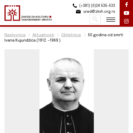
(+381) (0)24 535-533
ured@zkvh.org.rs
Pretraži
Naslovnica
Aktualnosti
Obljetnice
50 godina od smrti
Ivana Kujundžića (1912. -1969.)