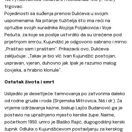
trgovac.
Pojedinosti sa suđenja prenosi Dulićeva u svojim
uspomenama. Na pitanje tužitelja što ima reći na
optužbe svojih suradnika Alojzija Poljakovića i Voje
Pešuta, za koje se poslije ustvrdilo da su izrečene pod
prijetnjom smrću, Kujundžić je odgovorio sabrano i mirno:
„Praštao sam i praštam“. Prikazavši ovo, Dulićeva
zaključuje: „Takav je bio vlč. Ivan Kujundžić: postojan,
uspravan, vjeran, duhovno jak. Ipak je razumio malog
čovjeka, a hrabrio klonule“.
Ostatak života i smrt
Uslijedilo je desetljeće tamnovanja po zatvorima daleko
od rodne grude i roda (Srijemska Mitrovica, Niš i dr.). Za
vrijeme izdržavanja kazne, biskup Lajčo Budanović ga je
postavio na upražnjeno mjesto kerske župe. Naime,
početkom 1950. umro je Blaško Rajić, dugogodišnji kerski
župnik. Odluka o Kujundžićevom postavljanju za kerskog