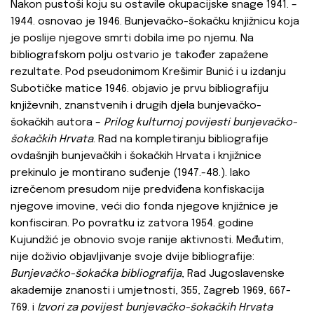
Nakon pustoši koju su ostavile okupacijske snage 1941. –
1944. osnovao je 1946. Bunjevačko-šokačku knjižnicu koja
je poslije njegove smrti dobila ime po njemu. Na
bibliografskom polju ostvario je također zapažene
rezultate. Pod pseudonimom Krešimir Bunić i u izdanju
Subotičke matice 1946. objavio je prvu bibliografiju
književnih, znanstvenih i drugih djela bunjevačko-
šokačkih autora –
Prilog kulturnoj povijesti bunjevačko-
šokačkih Hrvata
. Rad na kompletiranju bibliografije
ovdašnjih bunjevačkih i šokačkih Hrvata i knjižnice
prekinulo je montirano suđenje (1947.-48.). Iako
izrečenom presudom nije predviđena konfiskacija
njegove imovine, veći dio fonda njegove knjižnice je
konfisciran. Po povratku iz zatvora 1954. godine
Kujundžić je obnovio svoje ranije aktivnosti. Međutim,
nije doživio objavljivanje svoje dvije bibliografije:
Bunjevačko-šokačka bibliografija
, Rad Jugoslavenske
akademije znanosti i umjetnosti, 355, Zagreb 1969, 667-
769. i
Izvori za povijest
bunjevačko-šokačkih Hrvata