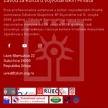
Zavod za kulturu vojvođanskih Hrvata
Prva profesionalna ustanova u kulturi vojvođanskih Hrvata
osnovana Odlukom Skupštine AP Vojvodine od 10. ožujka
2008. godine i Odlukom Nacionalnog vijeća hrvatske
nacionalne manjine od 29. ožujka 2008. godine, radi
očuvanja, unapređenja i razvoja kulture hrvatske manjinske
zajednice u Vojvodini.
Laze Mamužića 22
Subotica 24000
Republika Srbija
ured@zkvh.org.rs