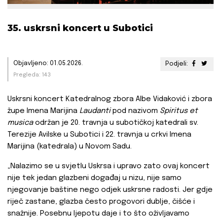
35. uskrsni koncert u Subotici
Objavljeno: 01.05.2026.
Podjeli:
Pregleda: 143
Uskrsni koncert Katedralnog zbora Albe Vidaković i zbora
župe Imena Marijina
Laudanti
pod nazivom
Spiritus et
musica
održan je 20. travnja u subotičkoj katedrali sv.
Terezije Avilske u Subotici i 22. travnja u crkvi Imena
Marijina (katedrala) u Novom Sadu.
„Nalazimo se u svjetlu Uskrsa i upravo zato ovaj koncert
nije tek jedan glazbeni događaj u nizu, nije samo
njegovanje baštine nego odjek uskrsne radosti. Jer gdje
riječ zastane, glazba često progovori dublje, čišće i
snažnije. Posebnu ljepotu daje i to što oživljavamo