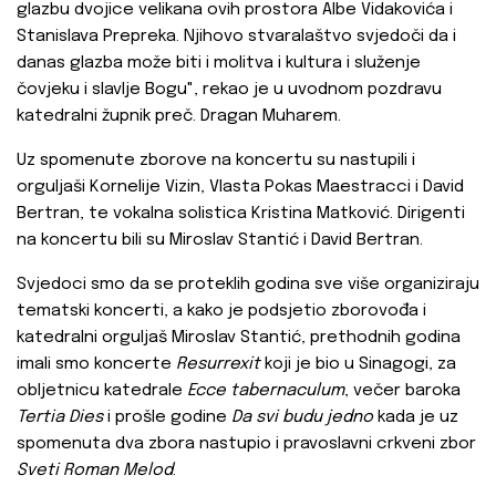
glazbu dvojice velikana ovih prostora Albe Vidakovića i
Stanislava Prepreka. Njihovo stvaralaštvo svjedoči da i
danas glazba može biti i molitva i kultura i služenje
čovjeku i slavlje Bogu", rekao je u uvodnom pozdravu
katedralni župnik preč. Dragan Muharem.
Uz spomenute zborove na koncertu su nastupili i
orguljaši Kornelije Vizin, Vlasta Pokas Maestracci i David
Bertran, te vokalna solistica Kristina Matković. Dirigenti
na koncertu bili su Miroslav Stantić i David Bertran.
Svjedoci smo da se proteklih godina sve više organiziraju
tematski koncerti, a kako je podsjetio zborovođa i
katedralni orguljaš Miroslav Stantić, prethodnih godina
imali smo koncerte
Resurrexit
koji je bio u Sinagogi, za
obljetnicu katedrale
Ecce tabernaculum
, večer baroka
Tertia Dies
i prošle godine
Da svi budu jedno
kada je uz
spomenuta dva zbora nastupio i pravoslavni crkveni zbor
Sveti Roman Melod
.