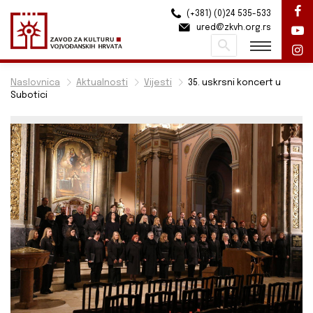
(+381) (0)24 535-533
ured@zkvh.org.rs
Pretraži
Naslovnica
Aktualnosti
Vijesti
35. uskrsni koncert u
Subotici