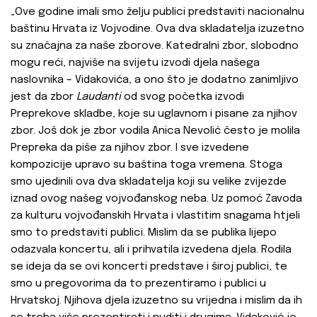
„Ove godine imali smo želju publici predstaviti nacionalnu
baštinu Hrvata iz Vojvodine. Ova dva skladatelja izuzetno
su značajna za naše zborove. Katedralni zbor, slobodno
mogu reći, najviše na svijetu izvodi djela našega
naslovnika – Vidakovića, a ono što je dodatno zanimljivo
jest da zbor
Laudanti
od svog početka izvodi
Preprekove skladbe, koje su uglavnom i pisane za njihov
zbor. Još dok je zbor vodila Anica Nevolić često je molila
Prepreka da piše za njihov zbor. I sve izvedene
kompozicije upravo su baština toga vremena. Stoga
smo ujedinili ova dva skladatelja koji su velike zvijezde
iznad ovog našeg vojvođanskog neba. Uz pomoć Zavoda
za kulturu vojvođanskih Hrvata i vlastitim snagama htjeli
smo to predstaviti publici. Mislim da se publika lijepo
odazvala koncertu, ali i prihvatila izvedena djela. Rodila
se ideja da se ovi koncerti predstave i široj publici, te
smo u pregovorima da to prezentiramo i publici u
Hrvatskoj. Njihova djela izuzetno su vrijedna i mislim da ih