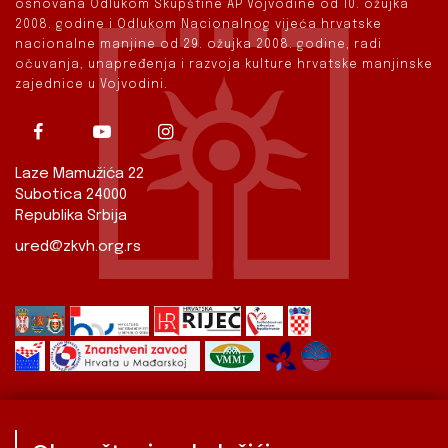
osnovana Odlukom Skupštine AP Vojvodine od 10. ožujka
2008. godine i Odlukom Nacionalnog vijeća hrvatske
nacionalne manjine od 29. ožujka 2008. godine, radi
očuvanja, unapređenja i razvoja kulture hrvatske manjinske
zajednice u Vojvodini.
Laze Mamužića 22
Subotica 24000
Republika Srbija
ured@zkvh.org.rs