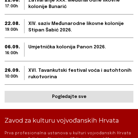
22.08.
Zatvaranje XXX. Međunarodne likovne
17:00h
kolonije Bunarić
22.08.
XIV. saziv Međunarodne likovne kolonije
19:00h
Stipan Šabić 2026.
06.09.
Umjetnička kolonija Panon 2026.
16:00h
26.09.
XVI. Tavankutski festival voća i autohtonih
10:00h
rukotvorina
Pogledajte sve
Zavod za kulturu vojvođanskih Hrvata
Prva profesionalna ustanova u kulturi vojvođanskih Hrvata