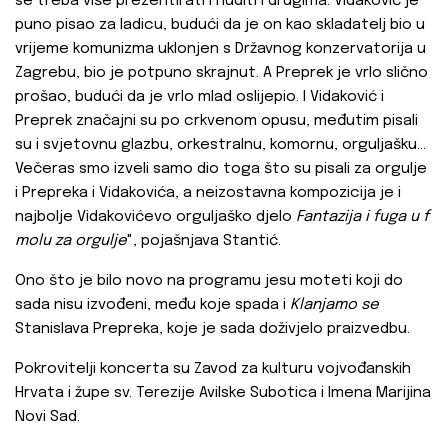
se treba više prezentirati i nuditi i drugima. Vidaković je
puno pisao za ladicu, budući da je on kao skladatelj bio u
vrijeme komunizma uklonjen s Državnog konzervatorija u
Zagrebu, bio je potpuno skrajnut. A Preprek je vrlo slično
prošao, budući da je vrlo mlad oslijepio. I Vidaković i
Preprek značajni su po crkvenom opusu, međutim pisali
su i svjetovnu glazbu, orkestralnu, komornu, orguljašku...
Večeras smo izveli samo dio toga što su pisali za orgulje
i Prepreka i Vidakovića, a neizostavna kompozicija je i
najbolje Vidakovićevo orguljaško djelo
Fantazija i fuga u f
molu za orgulje
", pojašnjava Stantić.
Ono što je bilo novo na programu jesu moteti koji do
sada nisu izvođeni, među koje spada i
Klanjamo se
Stanislava Prepreka, koje je sada doživjelo praizvedbu.
Pokrovitelji koncerta su Zavod za kulturu vojvođanskih
Hrvata i župe sv. Terezije Avilske Subotica i Imena Marijina
Novi Sad.