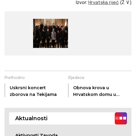
Izvor:
Hrvatska riječ
(Ž. V.)
Prethodno
Sljedeće
Uskrsni koncert
Obnova krova u
zborova na Tekijama
Hrvatskom domu u
Srijemskoj Mitrovici
Aktualnosti
Aktivnosti Zavoda