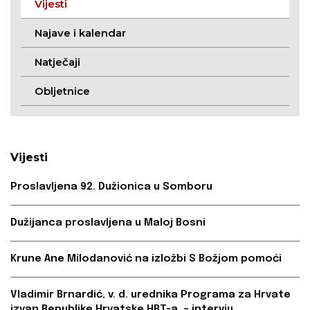
Vijesti
Najave i kalendar
Natječaji
Obljetnice
Vijesti
Proslavljena 92. Dužionica u Somboru
Dužijanca proslavljena u Maloj Bosni
Krune Ane Milodanović na izložbi S Božjom pomoći
Vladimir Brnardić, v. d. urednika Programa za Hrvate
izvan Republike Hrvatske HRT-a, – intervju