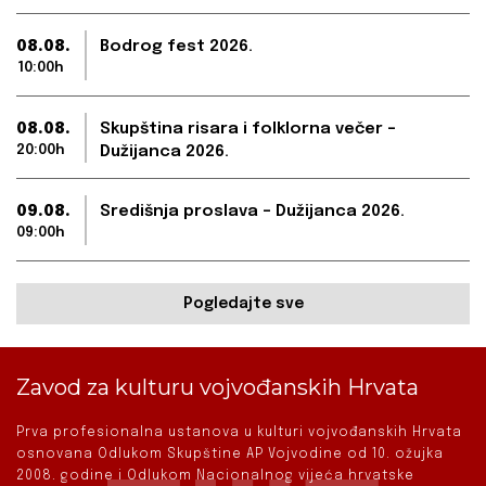
08.08.
Bodrog fest 2026.
10:00h
08.08.
Skupština risara i folklorna večer –
20:00h
Dužijanca 2026.
09.08.
Središnja proslava – Dužijanca 2026.
09:00h
Pogledajte sve
Zavod za kulturu vojvođanskih Hrvata
Prva profesionalna ustanova u kulturi vojvođanskih Hrvata
osnovana Odlukom Skupštine AP Vojvodine od 10. ožujka
2008. godine i Odlukom Nacionalnog vijeća hrvatske