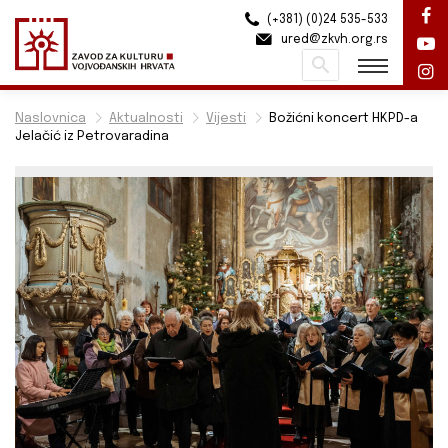
(+381) (0)24 535-533
ured@zkvh.org.rs
Pretraži
Naslovnica
Aktualnosti
Vijesti
Božićni koncert HKPD-a
Jelačić iz Petrovaradina