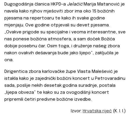
Dugogodišnja članica HKPD-a
Jelačić
Marija Matanović je
navela kako njihov mješoviti zbor ima oko 15 božićnih
pjesama na repertoaru te kako ih svake godine
mijenjaju. Ove godine otpjevali su devet pjesama.
„Ovakve prigode su specijalne i veoma interesantne, sve
nas ponese božićna atmosfera, a sam doček Božića
dobije posebnu čar. Osim toga, i druženje našeg zbora
nakon ovakvih dešavanja bude jako lijepo”, zaključila je
ona.
Dirigentica zbora karlovačke župe Vlasta Malešević je
istakla kako je zajednički božićni koncert u Petrovaradinu
sada, poslije nekih desetak godina suradnje, postala
„lijepa obveza” te kako su za ovogodišnji koncert
pripremili četiri predivne božićne izvedbe.
Izvor:
Hrvatska riječ
(K. I. I.)