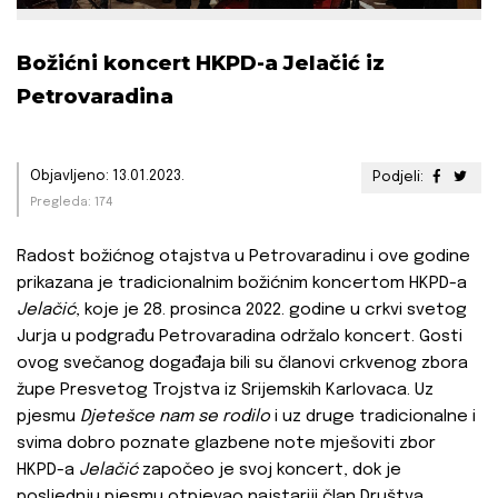
Božićni koncert HKPD-a Jelačić iz
Petrovaradina
Objavljeno: 13.01.2023.
Podjeli:
Pregleda: 174
Radost božićnog otajstva u Petrovaradinu i ove godine
prikazana je tradicionalnim božićnim koncertom HKPD-a
Jelačić
, koje je 28. prosinca 2022. godine u crkvi svetog
Jurja u podgrađu Petrovaradina održalo koncert. Gosti
ovog svečanog događaja bili su članovi crkvenog zbora
župe Presvetog Trojstva iz Srijemskih Karlovaca. Uz
pjesmu
Djetešce nam se rodilo
i uz druge tradicionalne i
svima dobro poznate glazbene note mješoviti zbor
HKPD-a
Jelačić
započeo je svoj koncert, dok je
posljednju pjesmu otpjevao najstariji član Društva,