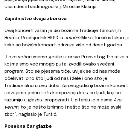
osamdesetsedmogodišnji Miroslav Klašnja.
Zajedništvo dvaju zborova
Ovaj koncert važan je dio božićne tradicije tamošnjih
Hrvata. Predsjednik HKPD-a
Jelačić
Mirko Turšić istakao je
kako se božićni koncert održava više od deset godina.
„I ove večeri imamo goste iz crkve Presvetog Trojstva s
kojima smo već mnogo puta izvodili ovako svečani
program. Što se pjesama tiče, uvijek se od nas može
očekivati ono što ljudi od nas i žele i ono što je
tradicionalno u ovo doba. Za ovogodišnji božićni koncert
izdvajamo jednu težu kompoziciju koju će ljudi, koji se
razumiju u glazbu, prepoznati. U pitanju je pjesma
Ave
verum
, to je nešto iznimno i nešto što ne može svaki
zbor”, naglasio je Turšić.
Posebna čar glazbe