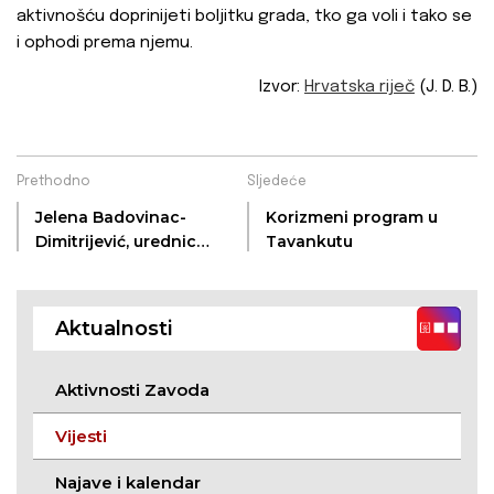
aktivnošću doprinijeti boljitku grada, tko ga voli i tako se
i ophodi prema njemu.
Izvor:
Hrvatska riječ
(J. D. B.)
Prethodno
Sljedeće
Jelena Badovinac-
Korizmeni program u
Dimitrijević, urednica
Tavankutu
časopisa Matica -
intervju
Aktualnosti
Aktivnosti Zavoda
Vijesti
Najave i kalendar