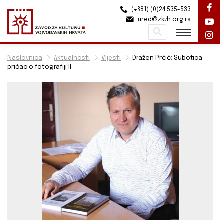
(+381) (0)24 535-533
ured@zkvh.org.rs
Pretraži
Naslovnica
Aktualnosti
Vijesti
Dražen Prćić: Subotica
pričao o fotografiji II