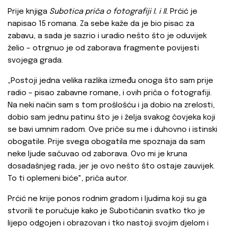
Prije knjiga
Subotica priča o fotografiji I. i II.
Prćić je
napisao 15 romana. Za sebe kaže da je bio pisac za
zabavu, a sada je sazrio i uradio nešto što je oduvijek
želio – otrgnuo je od zaborava fragmente povijesti
svojega grada.
„Postoji jedna velika razlika između onoga što sam prije
radio – pisao zabavne romane, i ovih priča o fotografiji.
Na neki način sam s tom prošlošću i ja dobio na zrelosti,
dobio sam jednu patinu što je i želja svakog čovjeka koji
se bavi umnim radom. Ove priče su me i duhovno i istinski
obogatile. Prije svega obogatila me spoznaja da sam
neke ljude sačuvao od zaborava. Ovo mi je kruna
dosadašnjeg rada, jer je ovo nešto što ostaje zauvijek.
To ti oplemeni biće", priča autor.
Prćić ne krije ponos rodnim gradom i ljudima koji su ga
stvorili te poručuje kako je Subotičanin svatko tko je
lijepo odgojen i obrazovan i tko nastoji svojim djelom i