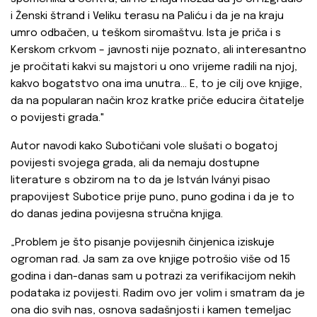
i Ženski štrand i Veliku terasu na Paliću i da je na kraju
umro odbačen, u teškom siromaštvu. Ista je priča i s
Kerskom crkvom – javnosti nije poznato, ali interesantno
je pročitati kakvi su majstori u ono vrijeme radili na njoj,
kakvo bogatstvo ona ima unutra... E, to je cilj ove knjige,
da na popularan način kroz kratke priče educira čitatelje
o povijesti grada."
Autor navodi kako Subotičani vole slušati o bogatoj
povijesti svojega grada, ali da nemaju dostupne
literature s obzirom na to da je István Iványi pisao
prapovijest Subotice prije puno, puno godina i da je to
do danas jedina povijesna stručna knjiga.
„Problem je što pisanje povijesnih činjenica iziskuje
ogroman rad. Ja sam za ove knjige potrošio više od 15
godina i dan-danas sam u potrazi za verifikacijom nekih
podataka iz povijesti. Radim ovo jer volim i smatram da je
ona dio svih nas, osnova sadašnjosti i kamen temeljac