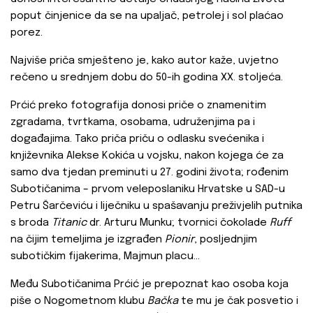
poput činjenice da se na upaljač, petrolej i sol plaćao
porez.
Najviše priča smješteno je, kako autor kaže, uvjetno
rečeno u srednjem dobu do 50-ih godina XX. stoljeća.
Prćić preko fotografija donosi priče o znamenitim
zgradama, tvrtkama, osobama, udruženjima pa i
događajima. Tako priča priču o odlasku svećenika i
književnika Alekse Kokića u vojsku, nakon kojega će za
samo dva tjedan preminuti u 27. godini života; rođenim
Subotičanima – prvom veleposlaniku Hrvatske u SAD-u
Petru Šarčeviću i liječniku u spašavanju preživjelih putnika
s broda
Titanic
dr. Arturu Munku; tvornici čokolade
Ruff
na čijim temeljima je izgrađen
Pionir
, posljednjim
subotičkim fijakerima, Majmun placu…
Među Subotičanima Prćić je prepoznat kao osoba koja
piše o Nogometnom klubu
Bačka
te mu je čak posvetio i