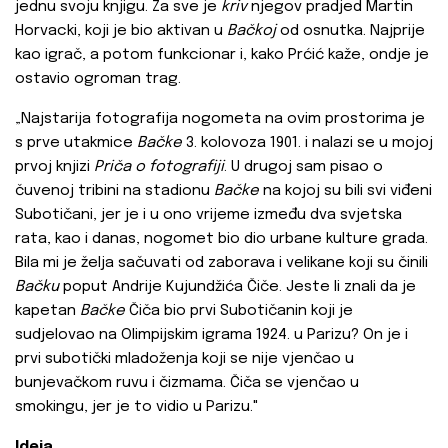
jednu svoju knjigu. Za sve je
kriv
njegov pradjed Martin
Horvacki, koji je bio aktivan u
Bačkoj
od osnutka. Najprije
kao igrač, a potom funkcionar i, kako Prćić kaže, ondje je
ostavio ogroman trag.
„Najstarija fotografija nogometa na ovim prostorima je
s prve utakmice
Bačke
3. kolovoza 1901. i nalazi se u mojoj
prvoj knjizi
Priča o fotografiji
. U drugoj sam pisao o
čuvenoj tribini na stadionu
Bačke
na kojoj su bili svi viđeni
Subotičani, jer je i u ono vrijeme između dva svjetska
rata, kao i danas, nogomet bio dio urbane kulture grada.
Bila mi je želja sačuvati od zaborava i velikane koji su činili
Bačku
poput Andrije Kujundžića Čiče. Jeste li znali da je
kapetan
Bačke
Čiča bio prvi Subotičanin koji je
sudjelovao na Olimpijskim igrama 1924. u Parizu? On je i
prvi subotički mladoženja koji se nije vjenčao u
bunjevačkom ruvu i čizmama. Čiča se vjenčao u
smokingu, jer je to vidio u Parizu."
Ideja