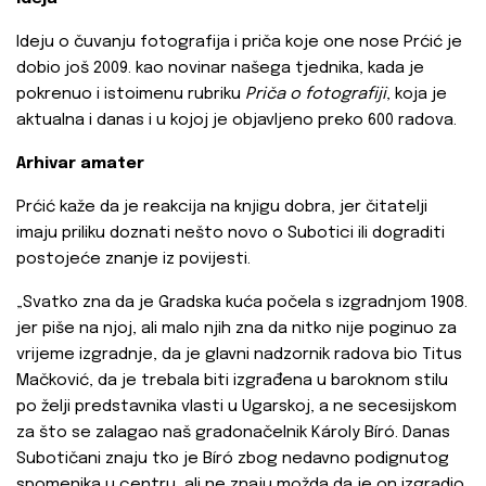
Ideju o čuvanju fotografija i priča koje one nose Prćić je
dobio još 2009. kao novinar našega tjednika, kada je
pokrenuo i istoimenu rubriku
Priča o fotografiji
, koja je
aktualna i danas i u kojoj je objavljeno preko 600 radova.
Arhivar amater
Prćić kaže da je reakcija na knjigu dobra, jer čitatelji
imaju priliku doznati nešto novo o Subotici ili dograditi
postojeće znanje iz povijesti.
„Svatko zna da je Gradska kuća počela s izgradnjom 1908.
jer piše na njoj, ali malo njih zna da nitko nije poginuo za
vrijeme izgradnje, da je glavni nadzornik radova bio Titus
Mačković, da je trebala biti izgrađena u baroknom stilu
po želji predstavnika vlasti u Ugarskoj, a ne secesijskom
za što se zalagao naš gradonačelnik Károly Bíró. Danas
Subotičani znaju tko je Bíró zbog nedavno podignutog
spomenika u centru, ali ne znaju možda da je on izgradio