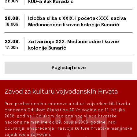
21:00h
KUD-a Vuk Karadžić
20.08.
Izložba slika s XXIX. i početak XXX. saziva
18:00h
Međunarodne likovne kolonije Bunarić
22.08.
Zatvaranje XXX. Međunarodne likovne
17:00h
kolonije Bunarić
Pogledajte sve
Zavod za kulturu vojvođanskih Hrvata
Prva profesionalna ustanova u kulturi vojvođanskih Hrvata
osnovana Odlukom Skupštine AP Vojvodine od 10. ožujka
2008. godine i Odlukom Nacionalnog vijeća hrvatske
nacionalne manjine od 29. ožujka 2008. godine, radi
očuvanja, unapređenja i razvoja kulture hrvatske manjinske
zajednice u Vojvodini.