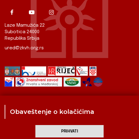
Laze Mamužića 22
Subotica 24000
Republika Srbija
ured@zkvh.org.rs
Obaveštenje o kolačićima
Zavod
Aktualnosti
Izdavaštvo
Digitalizirana baština
Hrvati u Srbiji
Kulturna scena
Kulturna baština
PRIHVATI