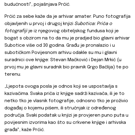
budućnosti", pojašnjava Prćić.
Prćić za sebe kaže da je arhivar amater. Puno fotografija
objavljenih u prvoj i drugoj knjizi
Subotica:
Priča o
fotografiji
je iz njegovog obiteljskog fundusa koji je
bogat s obzirom na to da mu je pradjed bio glavni arhivar
Subotice više od 30 godina. Građu je pronalazio i u
subotičkom Povijesnom arhivu odakle su mu i glavni
suradnici ove knjige: Stevan Mačković i Dejan Mrkić (u
prvoj mu je glavni suradnik bio pravnik Grgo Bačlija) te po
terenu.
„Ljepota ovoga posla je odnos koji se uspostavlja s
kazivačima. Svaka priča iz knjige sadrži kazivača, ili je to
netko tko je vlasnik fotografije, odnosno tko je proživio
događaj o kojemu pišem, ili stručnjak iz određenog
područja. Svaki podatak u knjizi je provjeren puno puta u
povijesnim izvorima kao što su crkvene knjige i arhivska
građa", kaže Prćić.