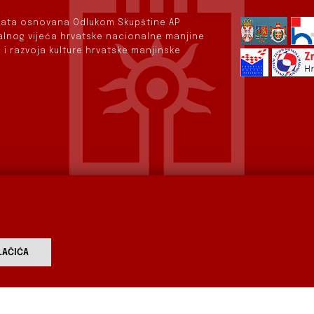
rvata osnovana Odlukom Skupštine AP
nalnog vijeća hrvatske nacionalne manjine
 i razvoja kulture hrvatske manjinske
AČIĆA
vod
Aktualnosti
Izdavaštvo
Digitalizirana baština