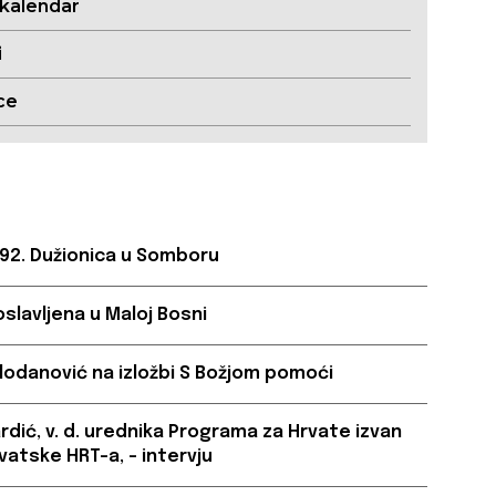
 kalendar
i
ce
 92. Dužionica u Somboru
oslavljena u Maloj Bosni
lodanović na izložbi S Božjom pomoći
ardić, v. d. urednika Programa za Hrvate izvan
vatske HRT-a, – intervju