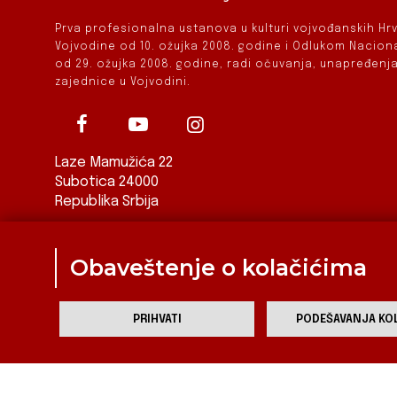
Prva profesionalna ustanova u kulturi vojvođanskih H
Vojvodine od 10. ožujka 2008. godine i Odlukom Nacio
od 29. ožujka 2008. godine, radi očuvanja, unapređenja
zajednice u Vojvodini.
Laze Mamužića 22
Subotica 24000
Republika Srbija
ured@zkvh.org.rs
Obaveštenje o kolačićima
PRIHVATI
PODEŠAVANJA KOL
Za
Zavod za kulturu vojvođanskih Hrvata