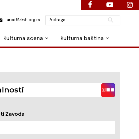
Pretraži
ured@zkvh.org.rs
Kulturna scena
Kulturna baština
lnosti
sti Zavoda