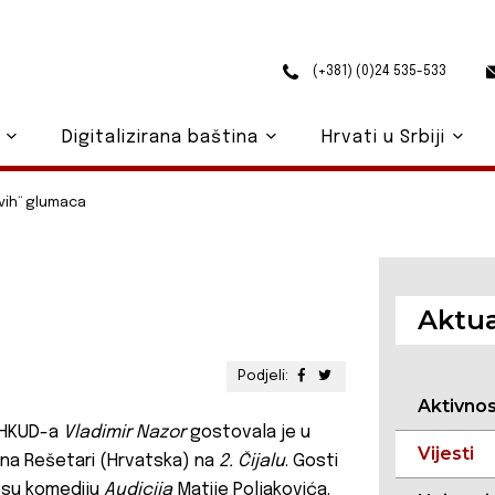
(+381) (0)24 535-533
o
Digitalizirana baština
Hrvati u Srbiji
vih“ glumaca
Aktua
Podjeli:
Aktivno
 HKUD-a
Vladimir Nazor
gostovala je u
Vijesti
na Rešetari (Hrvatska) na
2. Čijalu
. Gosti
i su komediju
Audicija
Matije Poljakovića.