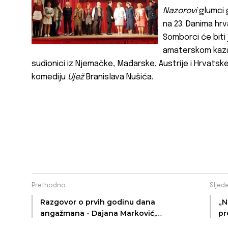
Nazorovi
glumci g
na 23. Danima h
Somborci će biti 
amaterskom kaza
sudionici iz Njemačke, Mađarske, Austrije i Hrvats
komediju
Ujež
Branislava Nušića.
Prethodno
Sljed
Razgovor o prvih godinu dana
„N
angažmana - Dajana Marković,
pr
novinarka Rubrike programa na