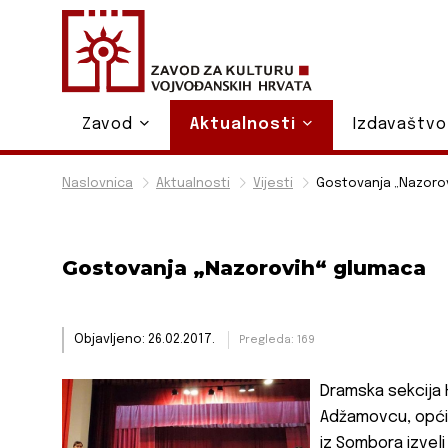
Zavod
Aktualnosti
Izdavaštv
Naslovnica
Aktualnosti
Vijesti
Gostovanja „Nazoro
Gostovanja „Nazorovih“ glumaca
Objavljeno: 26.02.2017.
Pregleda: 169
Dramska sekcija
Adžamovcu, opći
iz Sombora izvel