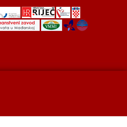
Hrvati u Srbiji
Kulturna scena
Kulturna baština
developed by