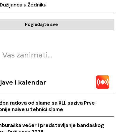
 Dužijanca u Žedniku
Pogledajte sve
 Vas zanimati...
jave i kalendar
ožba radova od slame sa XLI. saziva Prve
onije naive u tehnici slame
buraška večer i predstavljanje bandaškog