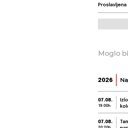
Proslavljena
Moglo bi
Na
2026
07.08.
Izl
19:00h
kol
07.08.
Tam
20:20h