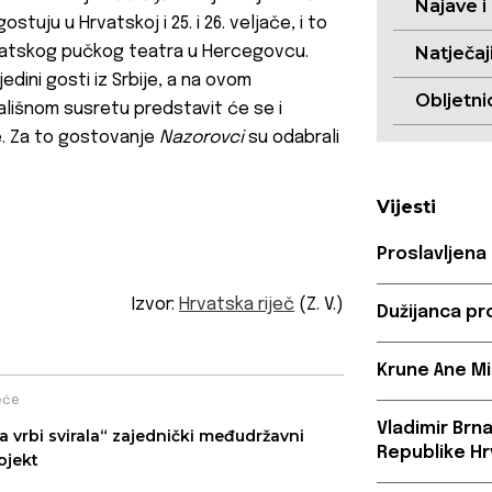
Najave i
ostuju u Hrvatskoj i 25. i 26. veljače, i to
rvatskog pučkog teatra u Hercegovcu.
Natječaj
jedini gosti iz Srbije, a na ovom
Obljetni
lišnom susretu predstavit će se i
ke. Za to gostovanje
Nazorovci
su odabrali
Vijesti
Proslavljena
Izvor:
Hrvatska riječ
(Z. V.)
Dužijanca pr
Krune Ane Mi
eće
Vladimir Brn
a vrbi svirala“ zajednički međudržavni
Republike Hr
ojekt