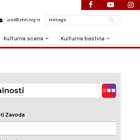
Pretraži
ured@zkvh.org.rs
Kulturna scena
Kulturna baština
lnosti
sti Zavoda