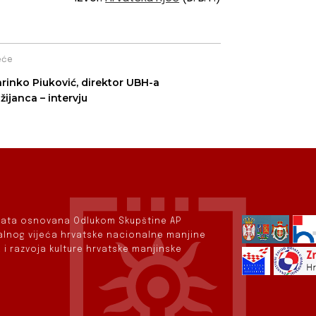
eće
rinko Piuković, direktor UBH-a
žijanca – intervju
rvata osnovana Odlukom Skupštine AP
nalnog vijeća hrvatske nacionalne manjine
 i razvoja kulture hrvatske manjinske