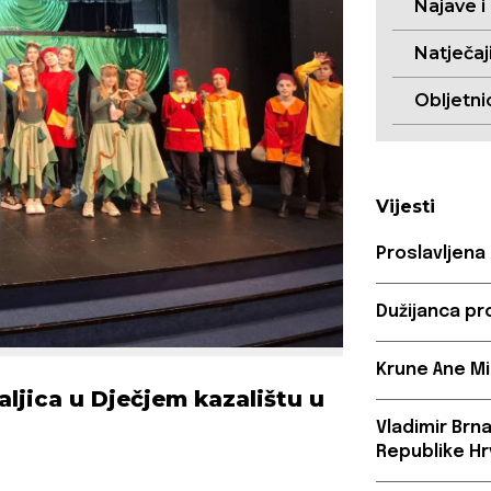
Najave i
Natječaj
Obljetni
Vijesti
Proslavljena
Dužijanca pr
Krune Ane Mi
ljica u Dječjem kazalištu u
Vladimir Brn
Republike Hr