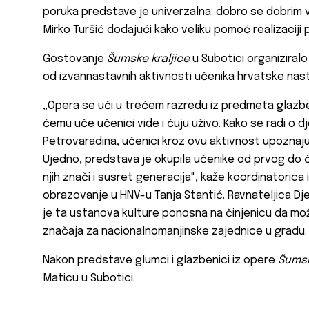
poruka predstave je univerzalna: dobro se dobrim 
Mirko Turšić dodajući kako veliku pomoć realizaciji p
Gostovanje
Šumske kraljice
u Subotici organiziral
od izvannastavnih aktivnosti učenika hrvatske nas
„Opera se uči u trećem razredu iz predmeta glazbena
čemu uče učenici vide i čuju uživo. Kako se radi o d
Petrovaradina, učenici kroz ovu aktivnost upoznaju i
Ujedno, predstava je okupila učenike od prvog do 
njih znači i susret generacija", kaže koordinatorica
obrazovanje u HNV-u Tanja Stantić. Ravnateljica Dj
je ta ustanova kulture ponosna na činjenicu da mo
značaja za nacionalnomanjinske zajednice u gradu.
Nakon predstave glumci i glazbenici iz opere
Šumsk
Maticu u Subotici.