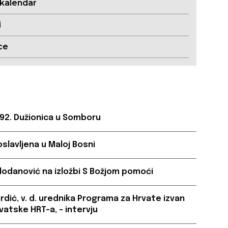
 kalendar
i
ce
 92. Dužionica u Somboru
oslavljena u Maloj Bosni
lodanović na izložbi S Božjom pomoći
ardić, v. d. urednika Programa za Hrvate izvan
vatske HRT-a, – intervju