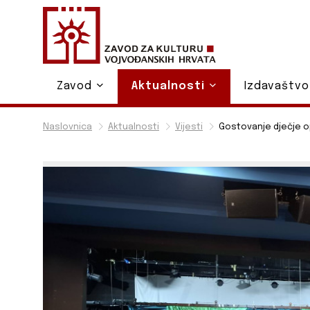
Zavod
Aktualnosti
Izdavaštv
Naslovnica
Aktualnosti
Vijesti
Gostovanje dječje op