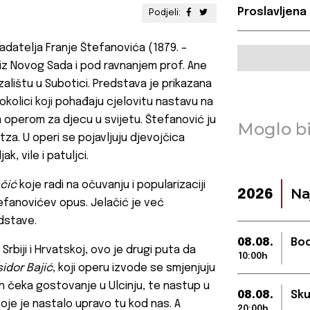
Proslavljena
Podjeli:
datelja Franje Štefanovića (1879. –
iz Novog Sada i pod ravnanjem prof. Ane
zalištu u Subotici. Predstava je prikazana
okolici koji pohađaju cjelovitu nastavu na
operom za djecu u svijetu. Štefanović ju
Moglo bi
tza. U operi se pojavljuju djevojčica
ak, vile i patuljci.
čić
koje radi na očuvanju i popularizaciji
Na
2026
efanovićev opus. Jelačić je već
dstave.
08.08.
Bod
rbiji i Hrvatskoj, ovo je drugi puta da
10:00h
sidor Bajić
, koji operu izvode se smjenjuju
ih čeka gostovanje u Ulcinju, te nastup u
08.08.
Sku
oje je nastalo upravo tu kod nas. A
20:00h