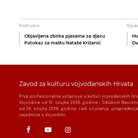
Prethodno
Sljed
Objavljena zbirka pjesama za djecu
Ma
Putokaz za maštu Nataše Križanić
Du
Zavod za kulturu vojvođanskih Hrvata
Prva profesionalna ustanova u kulturi vojvođanskih H
Vojvodine od 10. ožujka 2008. godine i Odlukom Nacio
od 29. ožujka 2008. godine, radi očuvanja, unapređenja
zajednice u Vojvodini.