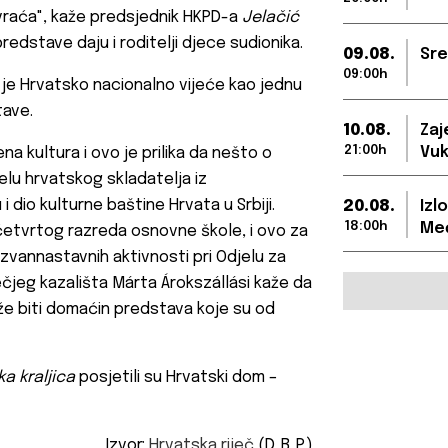
vraća", kaže predsjednik HKPD-a
Jelačić
redstave daju i roditelji djece sudionika.
09.08.
Sre
09:00h
o je Hrvatsko nacionalno vijeće kao jednu
tave.
10.08.
Zaj
21:00h
Vuk
 kultura i ovo je prilika da nešto o
jelu hrvatskog skladatelja iz
 dio kulturne baštine Hrvata u Srbiji.
20.08.
Izl
18:00h
Međ
četvrtog razreda osnovne škole, i ovo za
 izvannastavnih aktivnosti pri Odjelu za
ečjeg kazališta Márta Árokszállási kaže da
že biti domaćin predstava koje su od
a kraljica
posjetili su Hrvatski dom –
Izvor:
Hrvatska riječ
(D. B. P.)