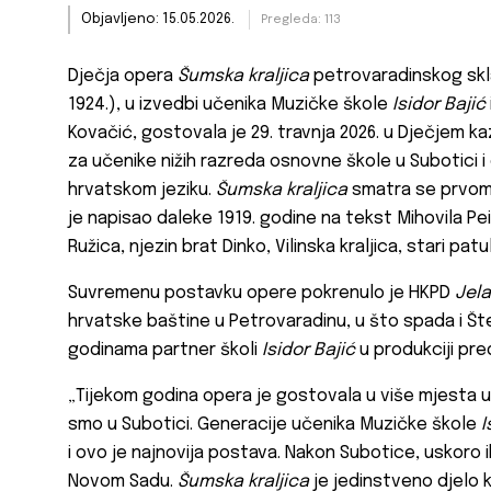
Objavljeno: 15.05.2026.
Pregleda: 113
Dječja opera
Šumska kraljica
petrovaradinskog skla
1924.), u izvedbi učenika Muzičke škole
Isidor Bajić
Kovačić, gostovala je 29. travnja 2026. u Dječjem ka
za učenike nižih razreda osnovne škole u Subotici i 
hrvatskom jeziku.
Šumska kraljica
smatra se prvom 
je napisao daleke 1919. godine na tekst Mihovila Pei
Ružica, njezin brat Dinko, Vilinska kraljica, stari patulj
Suvremenu postavku opere pokrenulo je HKPD
Jela
hrvatske baštine u Petrovaradinu, u što spada i Št
godinama partner školi
Isidor Bajić
u produkciji pre
„Tijekom godina opera je gostovala u više mjesta u S
smo u Subotici. Generacije učenika Muzičke škole
I
i ovo je najnovija postava. Nakon Subotice, uskoro 
Novom Sadu.
Šumska kraljica
je jedinstveno djelo k