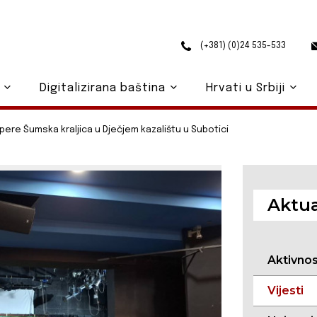
(+381) (0)24 535-533
o
Digitalizirana baština
Hrvati u Srbiji
ere Šumska kraljica u Dječjem kazalištu u Subotici
Aktua
Aktivno
Vijesti