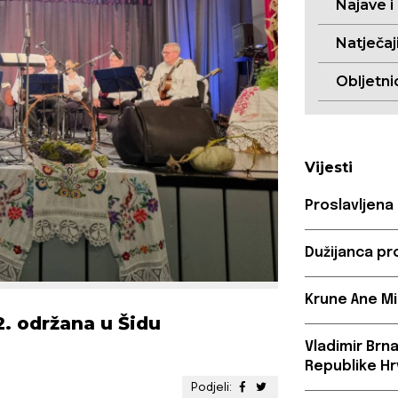
Najave i
Natječaj
Obljetni
Vijesti
Proslavljena
Dužijanca pr
Krune Ane Mi
2. održana u Šidu
Vladimir Brn
Republike Hr
Podjeli: