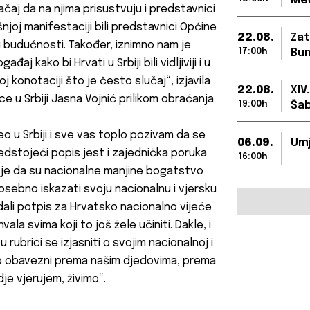
Međ
ačaj da na njima prisustvuju i predstavnici
joj manifestaciji bili predstavnici Općine
22.08.
Zat
 u budućnosti. Također, iznimno nam je
17:00h
Bun
j kako bi Hrvati u Srbiji bili vidljiviji i u
 konotaciji što je često slučaj“, izjavila
22.08.
XIV
e u Srbiji Jasna Vojnić prilikom obraćanja
19:00h
Šab
o u Srbiji i sve vas toplo pozivam da se
06.09.
Umj
edstojeći popis jest i zajednička poruka
16:00h
o je da su nacionalne manjine bogatstvo
posebno iskazati svoju nacionalnu i vjersku
u dali potpis za Hrvatsko nacionalno vijeće
ala svima koji to još žele učiniti. Dakle, i
 rubrici se izjasniti o svojim nacionalnoj i
 smo obavezni prema našim djedovima, prema
dje vjerujem, živimo“.