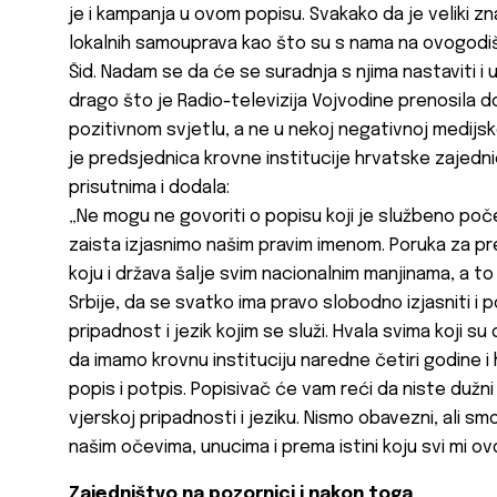
je i kampanja u ovom popisu. Svakako da je veliki zn
lokalnih samouprava kao što su s nama na ovogodišn
Šid. Nadam se da će se suradnja s njima nastaviti i
drago što je Radio-televizija Vojvodine prenosila događa
pozitivnom svjetlu, a ne u nekoj negativnoj medijskoj
je predsjednica krovne institucije hrvatske zajednic
prisutnima i dodala:
„Ne mogu ne govoriti o popisu koji je službeno poče
zaista izjasnimo našim pravim imenom. Poruka za pr
koju i država šalje svim nacionalnim manjinama, a t
Srbije, da se svatko ima pravo slobodno izjasniti i 
pripadnost i jezik kojim se služi. Hvala svima koji s
da imamo krovnu instituciju naredne četiri godine i hv
popis i potpis. Popisivač će vam reći da niste dužni u
vjerskoj pripadnosti i jeziku. Nismo obavezni, ali
našim očevima, unucima i prema istini koju svi mi ov
Zajedništvo na pozornici i nakon toga