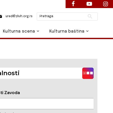
Pretraži
ured@zkvh.org.rs
Kulturna scena
Kulturna baština
lnosti
sti Zavoda