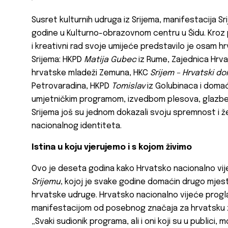
Susret kulturnih udruga iz Srijema, manifestacija Sri
godine u Kulturno-obrazovnom centru u Šidu. Kroz p
i kreativni rad svoje umijeće predstavilo je osam h
Srijema: HKPD
Matija Gubec
iz Rume, Zajednica Hr
hrvatske mladeži Zemuna, HKC
Srijem – Hrvatski d
Petrovaradina, HKPD
Tomislav
iz Golubinaca i doma
umjetničkim programom, izvedbom plesova, glazbe i
Srijema još su jednom dokazali svoju spremnost i ž
nacionalnog identiteta.
Istina u koju vjerujemo i s kojom živimo
Ovo je deseta godina kako Hrvatsko nacionalno vij
Srijemu
, kojoj je svake godine domaćin drugo mjest
hrvatske udruge. Hrvatsko nacionalno vijeće progla
manifestacijom od posebnog značaja za hrvatsku za
„Svaki sudionik programa, ali i oni koji su u publici,