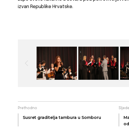
izvan Republike Hrvatske.
Prethodno
Sljed
Susret graditelja tambura u Somboru
Ma
od