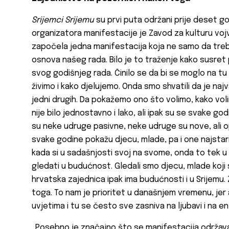
Srijemci Srijemu
su prvi puta održani prije deset go
organizatora manifestacije je Zavod za kulturu voj
započela jedna manifestacija koja ne samo da treb
osnova našeg rada. Bilo je to traženje kako susret p
svog godišnjeg rada. Činilo se da bi se moglo na t
živimo i kako djelujemo. Onda smo shvatili da je najv
jedni drugih. Da pokažemo ono što volimo, kako voli
nije bilo jednostavno i lako, ali ipak su se svake g
su neke udruge pasivne, neke udruge su nove, ali 
svake godine pokažu djecu, mlade, pa i one najstarij
kada si u sadašnjosti svoj na svome, onda to tek u
gledati u budućnost. Gledali smo djecu, mlade koji su
hrvatska zajednica ipak ima budućnosti i u Srijemu.
toga. To nam je prioritet u današnjem vremenu, je
uvjetima i tu se često sve zasniva na ljubavi i na en
„Posebno je značajno što se manifestacija održava