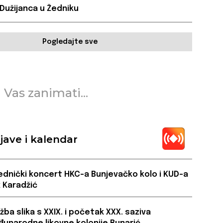
 Dužijanca u Žedniku
Pogledajte sve
 Vas zanimati...
jave i kalendar
ednički koncert HKC-a Bunjevačko kolo i KUD-a
 Karadžić
ožba slika s XXIX. i početak XXX. saziva