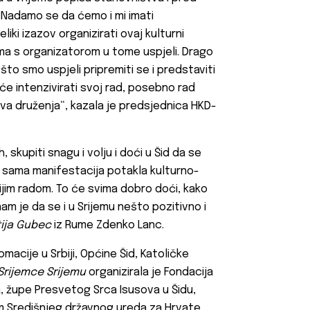
 Nadamo se da ćemo i mi imati
liki izazov organizirati ovaj kulturni
ma s organizatorom u tome uspjeli. Drago
što smo uspjeli pripremiti se i predstaviti
će intenzivirati svoj rad, posebno rad
ova druženja“, kazala je predsjednica HKD-
, skupiti snagu i volju i doći u Šid da se
e sama manifestacija potakla kulturno-
ijim radom. To će svima dobro doći, kako
m je da se i u Srijemu nešto pozitivno i
ija Gubec
iz Rume Zdenko Lanc.
macije u Srbiji, Općine Šid, Katoličke
Srijemce Srijemu
organizirala je Fondacija
, župe Presvetog Srca Isusova u Šidu,
m Središnjeg državnog ureda za Hrvate