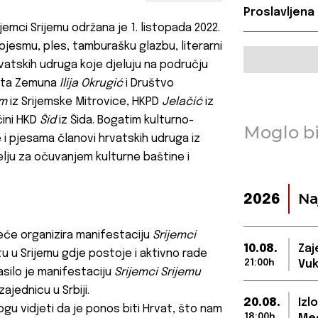
Proslavljena
jemci Srijemu održana je 1. listopada 2022.
jesmu, ples, tamburašku glazbu, literarni
rvatskih udruga koje djeluju na području
vata Zemuna
Ilija Okrugić
i Društvo
om
iz Srijemske Mitrovice, HKPD
Jelačić
iz
ćini HKD
Šid
iz Šida. Bogatim kulturno-
Moglo bi
 pjesama članovi hrvatskih udruga iz
elju za očuvanjem kulturne baštine i
Na
2026
eće organizira manifestaciju
Srijemci
10.08.
Zaj
u u Srijemu gdje postoje i aktivno rade
21:00h
Vuk
silo je manifestaciju
Srijemci Srijemu
jednicu u Srbiji.
20.08.
Izl
 mogu vidjeti da je ponos biti Hrvat, što nam
18:00h