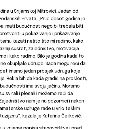
dina u Srijemskoj Mitrovici. Jedan od
vođanskih Hrvata. „Prije deset godina je
a imati budućnost nego bi trebala biti
retvoriti u pokazivanje i prikazivanje
u temu kazati nešto što mi radimo, kako
ažniji susret, zajedništvo, motivacija
mo i kako radimo. Bilo je godina kada to
odine okupljale udruge. Sada mogu reći da
opet imamo jedan prosjek udruga koje
e. Rekla bih da kada gradiš na prošlosti,
 budućnosti ima svoju jačinu. Moramo
 svirali i plesali i možemo reći da
 Zajedništvo nam je na pozornici i nakon
r amaterske udruge rade u vrlo teškim
tuzijzmu“, kazala je Katarina Čeliković.
 u vrijeme popisa stanovništva i pred