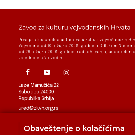
Zavod za kulturu vojvođanskih Hrvata
Prva profesionalna ustanova u kulturi vojvođanskih H
Vojvodine od 10. ožujka 2008. godine i Odlukom Nacio
od 29. ožujka 2008. godine, radi očuvanja, unapređenja
zajednice u Vojvodini.
Laze Mamužića 22
Subotica 24000
Republika Srbija
ured@zkvh.org.rs
Obaveštenje o kolačićima