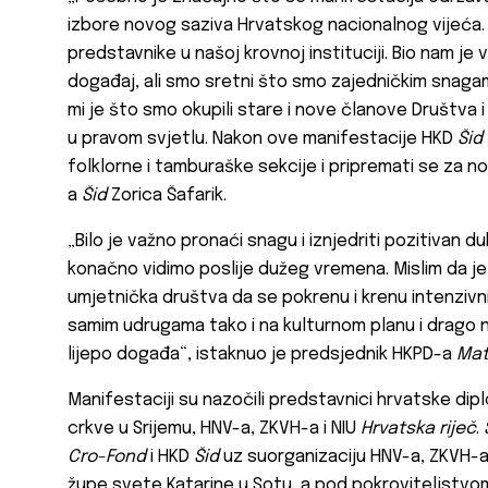
izbore novog saziva Hrvatskog nacionalnog vijeća.
predstavnike u našoj krovnoj instituciji. Bio nam je ve
događaj, ali smo sretni što smo zajedničkim snaga
mi je što smo okupili stare i nove članove Društva i 
u pravom svjetlu. Nakon ove manifestacije HKD
Šid
folklorne i tamburaške sekcije i pripremati se za n
a
Šid
Zorica Šafarik.
„Bilo je važno pronaći snagu i iznjedriti pozitivan duh
konačno vidimo poslije dužeg vremena. Mislim da j
umjetnička društva da se pokrenu i krenu intenzivn
samim udrugama tako i na kulturnom planu i drago na
lijepo događa“, istaknuo je predsjednik HKPD-a
Mat
Manifestaciji su nazočili predstavnici hrvatske diplo
crkve u Srijemu, HNV-a, ZKVH-a i NIU
Hrvatska riječ
.
Cro-Fond
i HKD
Šid
uz suorganizaciju HNV-a, ZKVH-a
župe svete Katarine u Sotu, a pod pokroviteljstvo