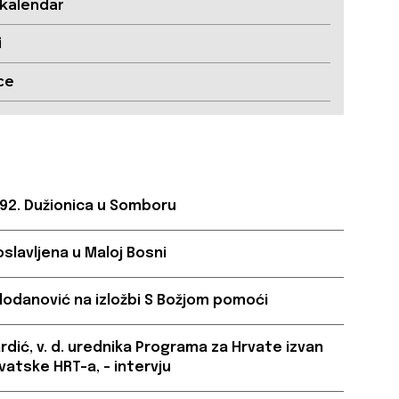
 kalendar
i
ce
 92. Dužionica u Somboru
oslavljena u Maloj Bosni
lodanović na izložbi S Božjom pomoći
ardić, v. d. urednika Programa za Hrvate izvan
vatske HRT-a, – intervju