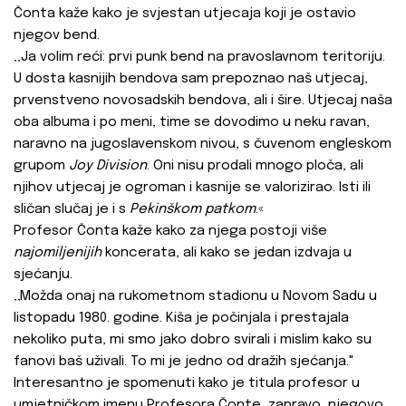
Čonta kaže kako je svjestan utjecaja koji je ostavio
njegov bend.
‚‚Ja volim reći: prvi punk bend na pravoslavnom teritoriju.
U dosta kasnijih bendova sam prepoznao naš utjecaj,
prvenstveno novosadskih bendova, ali i šire. Utjecaj naša
oba albuma i po meni, time se dovodimo u neku ravan,
naravno na jugoslavenskom nivou, s čuvenom engleskom
grupom
Joy Division
. Oni nisu prodali mnogo ploča, ali
njihov utjecaj je ogroman i kasnije se valorizirao. Isti ili
sličan slučaj je i s
Pekinškom patkom
.«
Profesor Čonta kaže kako za njega postoji više
najomiljenijih
koncerata, ali kako se jedan izdvaja u
sjećanju.
‚‚Možda onaj na rukometnom stadionu u Novom Sadu u
listopadu 1980. godine. Kiša je počinjala i prestajala
nekoliko puta, mi smo jako dobro svirali i mislim kako su
fanovi baš uživali. To mi je jedno od dražih sjećanja."
Interesantno je spomenuti kako je titula profesor u
umjetničkom imenu Profesora Čonte, zapravo, njegovo