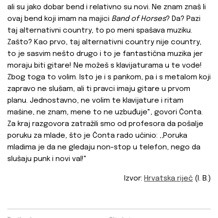
ali su jako dobar bend i relativno su novi. Ne znam znaš li
ovaj bend koji imam na majici
Band of Horses
? Da? Pazi
taj alternativni country, to po meni spašava muziku.
Zašto? Kao prvo, taj alternativni country nije country,
to je sasvim nešto drugo i to je fantastična muzika jer
moraju biti gitare! Ne možeš s klavijaturama u te vode!
Zbog toga to volim. Isto je i s pankom, pa i s metalom koji
zapravo ne slušam, ali ti pravci imaju gitare u prvom
planu. Jednostavno, ne volim te klavijature i ritam
mašine, ne znam, mene to ne uzbuđuje", govori Čonta.
Za kraj razgovora zatražili smo od profesora da pošalje
poruku za mlade, što je Čonta rado učinio: ‚‚Poruka
mladima je da ne gledaju non-stop u telefon, nego da
slušaju punk i novi val!"
Izvor:
Hrvatska riječ
(I. B.)