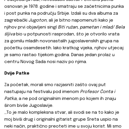
osnovan je 1978. godine i smatraju se začetnicima punka
i post punka na području Srbije. Izdali su dva albuma za
zagrebački
Jugoton
, ali je bitno napomenuti kako je
njihov prvi objavljeni singl
Biti ružan, pametan i mlad/ Bela
šljiva
bio u potpunosti rasprodan, što je otvorilo vrata
za gomilu mladih novonastalih jugoslavenskih grupa na
početku osamdesetih. Iako kratkog vijeka, njihov utjecaj
je samo rastao tijekom godina. Danas jedan prolaz u
centru Novog Sada nosi naziv po njima.
Dvije Patke
Za početak, morali smo razjasniti zašto ovaj put
nastupaju na festivalu pod imenom
Profesor Čonta i
Patka
, a ne pod originalnim imenom po kojem ih znaju
širom bivše Jugoslavije.
‚‚To je malo kompleksna stvar, ali svodi se na to kako je
moj bivši drug i originalni gitarist grupe Sreta uspio na
neki način, praktično preoteti ime u svoju korist. Mi smo