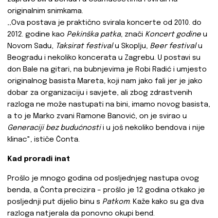
originalnim snimkama.
‚‚Ova postava je praktično svirala koncerte od 2010. do
2012. godine kao
Pekinška patka
, znači
Koncert godine
u
Novom Sadu,
Taksirat festival
u Skoplju,
Beer festival
u
Beogradu i nekoliko koncerata u Zagrebu. U postavi su
don Bale na gitari, na bubnjevima je Robi Radić i umjesto
originalnog basista Mareta, koji nam jako fali jer je jako
dobar za organizaciju i savjete, ali zbog zdrastvenih
razloga ne može nastupati na bini, imamo novog basista,
a to je Marko zvani Ramone Banović, on je svirao u
Generaciji bez budućnosti
i u još nekoliko bendova i nije
klinac", ističe Čonta.
Kad proradi inat
Prošlo je mnogo godina od posljednjeg nastupa ovog
benda, a Čonta precizira – prošlo je 12 godina otkako je
posljednji put dijelio binu s
Patkom
. Kaže kako su ga dva
razloga natjerala da ponovno okupi bend.