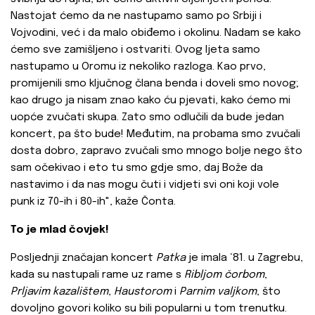
Nastojat ćemo da ne nastupamo samo po Srbiji i
Vojvodini, već i da malo obiđemo i okolinu. Nadam se kako
ćemo sve zamišljeno i ostvariti. Ovog ljeta samo
nastupamo u Oromu iz nekoliko razloga. Kao prvo,
promijenili smo ključnog člana benda i doveli smo novog;
kao drugo ja nisam znao kako ću pjevati, kako ćemo mi
uopće zvučati skupa. Zato smo odlučili da bude jedan
koncert, pa što bude! Međutim, na probama smo zvučali
dosta dobro, zapravo zvučali smo mnogo bolje nego što
sam očekivao i eto tu smo gdje smo, daj Bože da
nastavimo i da nas mogu čuti i vidjeti svi oni koji vole
punk iz 70-ih i 80-ih", kaže Čonta.
To je mlad čovjek!
Posljednji značajan koncert
Patka
je imala ‘81. u Zagrebu,
kada su nastupali rame uz rame s
Ribljom čorbom
,
Prljavim kazalištem
,
Haustorom
i
Parnim valjkom
, što
dovoljno govori koliko su bili popularni u tom trenutku.