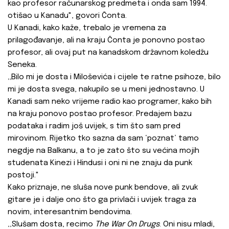
kao profesor računarskog predmeta i onda sam 1994.
otišao u Kanadu", govori Čonta.
U Kanadi, kako kaže, trebalo je vremena za
prilagođavanje, ali na kraju Čonta je ponovno postao
profesor, ali ovaj put na kanadskom državnom koledžu
Seneka.
‚‚Bilo mi je dosta i Miloševića i cijele te ratne psihoze, bilo
mi je dosta svega, nakupilo se u meni jednostavno. U
Kanadi sam neko vrijeme radio kao programer, kako bih
na kraju ponovo postao profesor. Predajem bazu
podataka i radim još uvijek, s tim što sam pred
mirovinom. Rijetko tko sazna da sam ‘poznat’ tamo
negdje na Balkanu, a to je zato što su većina mojih
studenata Kinezi i Hindusi i oni ni ne znaju da punk
postoji."
Kako priznaje, ne sluša nove punk bendove, ali zvuk
gitare je i dalje ono što ga privlači i uvijek traga za
novim, interesantnim bendovima.
‚‚Slušam dosta, recimo
The War On Drugs
. Oni nisu mladi,