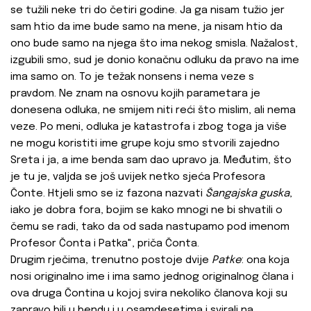
se tužili neke tri do četiri godine. Ja ga nisam tužio jer
sam htio da ime bude samo na mene, ja nisam htio da
ono bude samo na njega što ima nekog smisla. Nažalost,
izgubili smo, sud je donio konačnu odluku da pravo na ime
ima samo on. To je težak nonsens i nema veze s
pravdom. Ne znam na osnovu kojih parametara je
donesena odluka, ne smijem niti reći što mislim, ali nema
veze. Po meni, odluka je katastrofa i zbog toga ja više
ne mogu koristiti ime grupe koju smo stvorili zajedno
Sreta i ja, a ime benda sam dao upravo ja. Međutim, što
je tu je, valjda se još uvijek netko sjeća Profesora
Čonte. Htjeli smo se iz fazona nazvati
Šangajska guska
,
iako je dobra fora, bojim se kako mnogi ne bi shvatili o
čemu se radi, tako da od sada nastupamo pod imenom
Profesor Čonta i Patka", priča Čonta.
Drugim rječima, trenutno postoje dvije
Patke
: ona koja
nosi originalno ime i ima samo jednog originalnog člana i
ova druga Čontina u kojoj svira nekoliko članova koji su
zapravo bili u bendu i u osamdesetima i svirali na