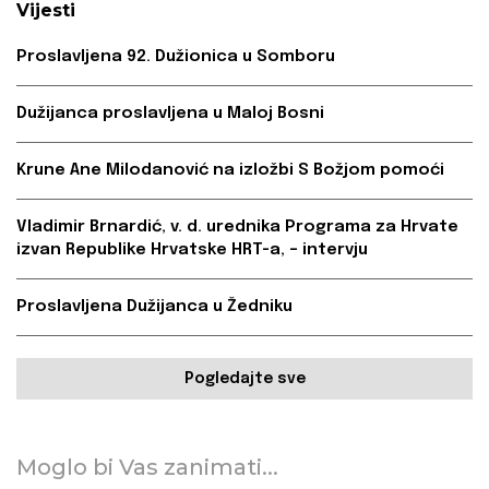
Vijesti
Proslavljena 92. Dužionica u Somboru
Dužijanca proslavljena u Maloj Bosni
Krune Ane Milodanović na izložbi S Božjom pomoći
Vladimir Brnardić, v. d. urednika Programa za Hrvate
izvan Republike Hrvatske HRT-a, – intervju
Proslavljena Dužijanca u Žedniku
Pogledajte sve
Moglo bi Vas zanimati...