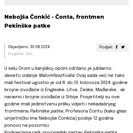
Nebojša Čonkić - Čonta, frontmen
Pekinške patke
Objavljeno: 30.08.2024.
Podjeli:
Pregleda: 1390
U selu Orom u kanjiškoj općini održano je jubilarno,
deseto izdanje
Malomfesztivála
. Ovaj sada već ne tako
mali festival ugostio je od 8. do 10. kolovoza 2024. godine
brojne izvođače iz Engleske, Litve, Češke, Mađarske... ali
naravno i brojne izvođače iz Srbije. Posjetitelji su ove
godine imali jedinstvenu priliku vidjeti i nekadašnjeg
frontmena
Pekinške patke
, Profesora Čontu (kako glasi
umjetničko ime Nebojše Čonkića) poslije 12 godina
ponovo na pozornici.
Podsjećanja radi, novosadski sastav
Pekinška patka