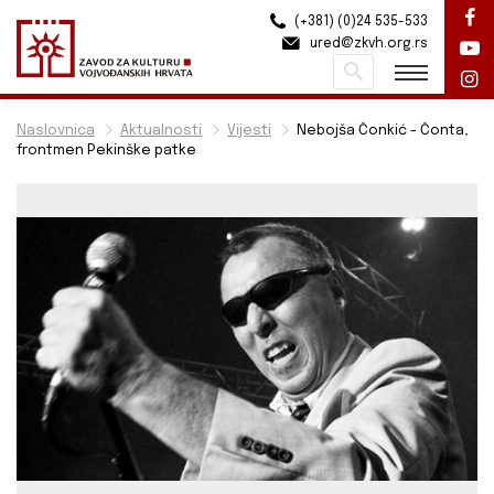
(+381) (0)24 535-533
ured@zkvh.org.rs
Pretraži
Naslovnica
Aktualnosti
Vijesti
Nebojša Čonkić - Čonta,
frontmen Pekinške patke