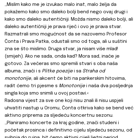
‚‚Mislim kako me je izvukao malo inat, malo želja da
pokažemo kako smo daleko bolji bend nego ovaj drugi i
kako smo daleko autentičniji. Možda nismo daleko bolji, ali
daleko autentičniji je prava riječ i ovo je prava stvar.
Razmatrali smo mogućnost da se nazovemo Profesor
Čonta i Prava Patka, odustali smo od toga, ali u suštini
zna se što mislimo. Druga stvar, ja nisam više mlad!
(smijeh). Ako ne sada, onda kad? Mora sad, inače je
gotovo. Za večeras smo spremili stvari s oba naša
albuma, znači i s
Plitke poezije
i sa
Straha od
monotonije
, ali akcent će biti na pankerskim hitovima,
radit ćemo tri pjesme s
Monotonije
i naša dva posljednja
singla koja smo snimili u ovoj postavi.«
Radosna vijest za sve one koji nisu znali ili nisu uspjeli
uhvatiti nastup u Oromu, Čonta otkriva kako se bend već
aktivno priprema za sljedeću koncertnu sezonu.
‚‚Planiramo koncerte za kraj godine, znači studeni i
početak prosinca i definitivno cijelu sljedeću sezonu, od
svibnja do rujna, bit ćemo aktivni cijeli ljetni period.