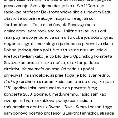
pravo zvanje. Sve vrijeme dok je bio u
Patki
Čonta je
radio kao profesor Elektrotehničke škole u Novom Sadu.
‚‚Različite su bile reakcije. Inicijalno, reagirali su
fantastično – ‘To je mlad čovjek! Povezuje se s
omladinom i svira rock and roll’. I slične stvari, nisu oni
imali pojma što je punk. Ja sam u to doba još dobro igrao
nogomet, igrali smo kolege i ja skupa na prvenstvu škole.
Dok se jednog dana političke strukture nisu umiješale.
Pretpostavljam kako je to bilo djelo Općinskog komiteta
Saveza komunista ili tako nešto, direktor je dobio
direktivu
da me malo obuzda
. Od tada su počeli
priređivati mi smicalice, ali prije toga je bilo izvanredno.
Patka
je prekinula s radom kada sam otišao u vojsku ljeta
1981. godine i nisu nastupali sve do povratničkog
koncerta 2008. godine. U međuvremnu, radio sam kao
inženjer u tvornici kablova, poslije sam radio u
računarskom centru u
Dunav – Tisa – Dunav
i nakon toga
sam ponovo postao profesor u Elektrotehničkoj, ali sada