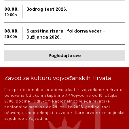
08.08.
Bodrog fest 2026.
10:00h
08.08.
Skupština risara i folklorna večer –
20:00h
Dužijanca 2026.
Pogledajte sve
Zavod za kulturu vojvođanskih Hrvata
Prva profesionalna ustanova u kulturi vojvođanskih Hrvata
osnovana Odlukom Skupštine AP Vojvodine od 10. ožujka
2008. godine i Odlukom Nacionalnog vijeća hrvatske
nacionalne manjine od 29. ožujka 2008. godine, radi
očuvanja, unapređenja i razvoja kulture hrvatske manjinske
zajednice u Vojvodini.