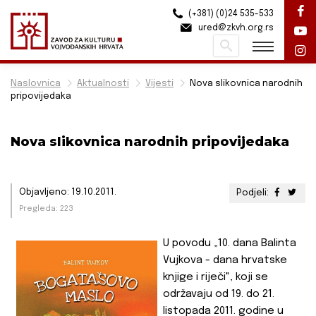
(+381) (0)24 535-533
ured@zkvh.org.rs
Pretraži
Naslovnica
Aktualnosti
Vijesti
Nova slikovnica narodnih
pripovijedaka
Nova slikovnica narodnih pripovijedaka
Objavljeno: 19.10.2011.
Podjeli:
Pregleda: 223
U povodu „10. dana Balinta
Vujkova - dana hrvatske
knjige i riječi", koji se
održavaju od 19. do 21.
listopada 2011. godine u