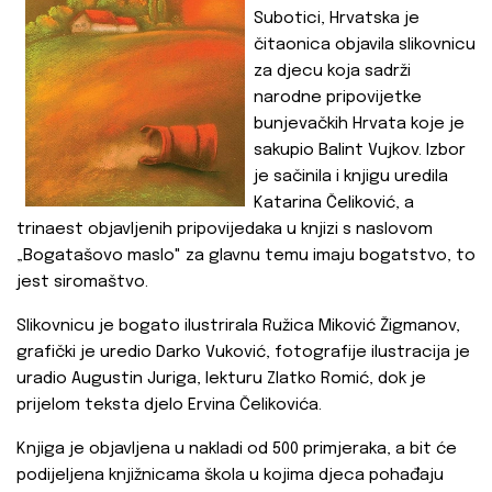
Subotici, Hrvatska je
čitaonica objavila slikovnicu
za djecu koja sadrži
narodne pripovijetke
bunjevačkih Hrvata koje je
sakupio Balint Vujkov. Izbor
je sačinila i knjigu uredila
Katarina Čeliković, a
trinaest objavljenih pripovijedaka u knjizi s naslovom
„Bogatašovo maslo" za glavnu temu imaju bogatstvo, to
jest siromaštvo.
Slikovnicu je bogato ilustrirala Ružica Miković Žigmanov,
grafički je uredio Darko Vuković, fotografije ilustracija je
uradio Augustin Juriga, lekturu Zlatko Romić, dok je
prijelom teksta djelo Ervina Čelikovića.
Knjiga je objavljena u nakladi od 500 primjeraka, a bit će
podijeljena knjižnicama škola u kojima djeca pohađaju