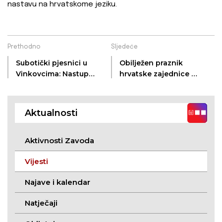
nastavu na hrvatskome jeziku.
Prethodno
Sljedeće
Subotički pjesnici u
Obilježen praznik
Vinkovcima: Nastup u
hrvatske zajednice u
okviru recitala „Živi
Srbiji - dan rođenja
kapitali“
bana Jelačića
Aktualnosti
Aktivnosti Zavoda
Vijesti
Najave i kalendar
Natječaji