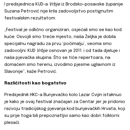
I predsjednica KUD-a
Vrbje
iz Brodsko-posavske županije
Suzana Petrović nije krila zadovoljstvo postignutim
festivalskim rezultatom.
„Festival je odlično organiziran, osjećali smo se kao kod
kuće. Osvojili smo treće mjesto, naša Željka je dobila
specijalnu nagradu za prvu ‘počimalju’, veoma smo
zadovoljni. KUD
Vrbje
osnovan je 2011. i od tada djeluje i
naša pjevačka skupina. Što se tiče repertoara, na
domaćem smo terenu, izvodimo pjesme uglavnom iz
Slavonije“, kaže Petrović.
Različitosti kao bogatstvo
Predsjednik HKC-a Bunjevačko kolo Lazar Cvijin istaknuo
je kako je ovaj festival značajan za Centar jer je pridonio
razvoju tradicijskog pjevanja kod bunjevačkih Hrvata, koji
su prije toga bili prepoznatljivi samo kao dobri folklorni
plesači.