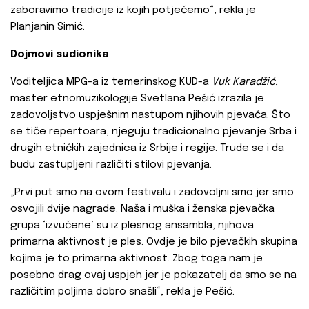
zaboravimo tradicije iz kojih potječemo“, rekla je
Planjanin Simić.
Dojmovi sudionika
Voditeljica MPG-a iz temerinskog KUD-a
Vuk Karadžić
,
master etnomuzikologije Svetlana Pešić izrazila je
zadovoljstvo uspješnim nastupom njihovih pjevača. Što
se tiče repertoara, njeguju tradicionalno pjevanje Srba i
drugih etničkih zajednica iz Srbije i regije. Trude se i da
budu zastupljeni različiti stilovi pjevanja.
„Prvi put smo na ovom festivalu i zadovoljni smo jer smo
osvojili dvije nagrade. Naša i muška i ženska pjevačka
grupa ‘izvučene’ su iz plesnog ansambla, njihova
primarna aktivnost je ples. Ovdje je bilo pjevačkih skupina
kojima je to primarna aktivnost. Zbog toga nam je
posebno drag ovaj uspjeh jer je pokazatelj da smo se na
različitim poljima dobro snašli“, rekla je Pešić.