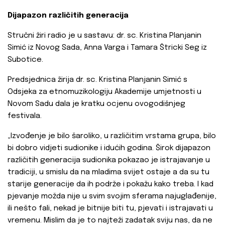
Dijapazon različitih generacija
Stručni žiri radio je u sastavu: dr. sc. Kristina Planjanin
Simić iz Novog Sada, Anna Varga i Tamara Štricki Seg iz
Subotice.
Predsjednica žirija dr. sc. Kristina Planjanin Simić s
Odsjeka za etnomuzikologiju Akademije umjetnosti u
Novom Sadu dala je kratku ocjenu ovogodišnjeg
festivala.
„Izvođenje je bilo šaroliko, u različitim vrstama grupa, bilo
bi dobro vidjeti sudionike i idućih godina. Širok dijapazon
različitih generacija sudionika pokazao je istrajavanje u
tradiciji, u smislu da na mladima svijet ostaje a da su tu
starije generacije da ih podrže i pokažu kako treba. I kad
pjevanje možda nije u svim svojim sferama najuglađenije,
ili nešto fali, nekad je bitnije biti tu, pjevati i istrajavati u
vremenu. Mislim da je to najteži zadatak sviju nas, da ne