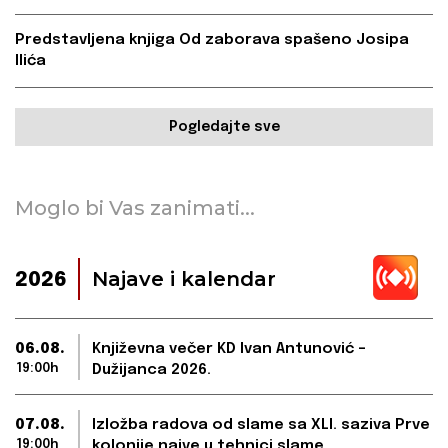
Predstavljena knjiga Od zaborava spašeno Josipa
Ilića
Pogledajte sve
Moglo bi Vas zanimati...
Najave i kalendar
2026
06.08.
Književna večer KD Ivan Antunović –
19:00h
Dužijanca 2026.
07.08.
Izložba radova od slame sa XLI. saziva Prve
19:00h
kolonije naive u tehnici slame