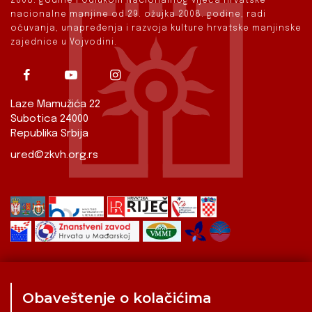
2008. godine i Odlukom Nacionalnog vijeća hrvatske
nacionalne manjine od 29. ožujka 2008. godine, radi
očuvanja, unapređenja i razvoja kulture hrvatske manjinske
zajednice u Vojvodini.
Laze Mamužića 22
Subotica 24000
Republika Srbija
ured@zkvh.org.rs
Obaveštenje o kolačićima