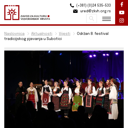
(+381) (0)24 535-533
ured@zkvh.org.rs
Pretraži
Naslovnica
Aktualnosti
Vijesti
Održan 8. festival
tradicijskog pjevanja u Subotici