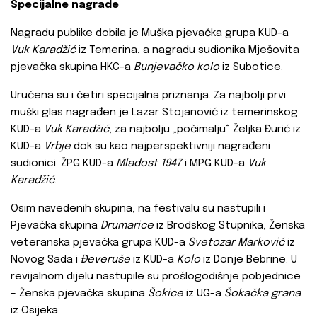
Specijalne nagrade
Nagradu publike dobila je Muška pjevačka grupa KUD-a
Vuk Karadžić
iz Temerina, a nagradu sudionika Mješovita
pjevačka skupina HKC-a
Bunjevačko kolo
iz Subotice.
Uručena su i četiri specijalna priznanja. Za najbolji prvi
muški glas nagrađen je Lazar Stojanović iz temerinskog
KUD-a
Vuk Karadžić
, za najbolju „počimalju“ Željka Đurić iz
KUD-a
Vrbje
dok su kao najperspektivniji nagrađeni
sudionici: ŽPG KUD-a
Mladost 1947
i MPG KUD-a
Vuk
Karadžić
.
Osim navedenih skupina, na festivalu su nastupili i
Pjevačka skupina
Drumarice
iz Brodskog Stupnika, Ženska
veteranska pjevačka grupa KUD-a
Svetozar Marković
iz
Novog Sada i
Đeveruše
iz KUD-a
Kolo
iz Donje Bebrine. U
revijalnom dijelu nastupile su prošlogodišnje pobjednice
– Ženska pjevačka skupina
Šokice
iz UG-a
Šokačka grana
iz Osijeka.