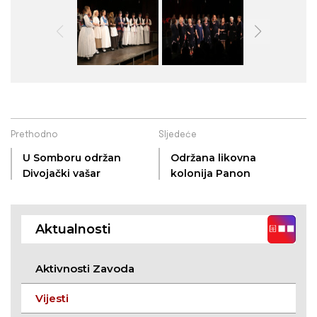
Prethodno
Sljedeće
U Somboru održan
Održana likovna
Divojački vašar
kolonija Panon
Aktualnosti
Aktivnosti Zavoda
Vijesti