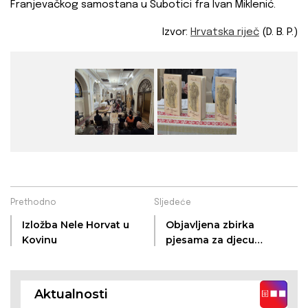
Franjevačkog samostana u Subotici fra Ivan Miklenić.
Izvor:
Hrvatska riječ
(D. B. P.)
Prethodno
Sljedeće
Izložba Nele Horvat u
Objavljena zbirka
Kovinu
pjesama za djecu
Putokaz za maštu
Nataše Križanić
Aktualnosti