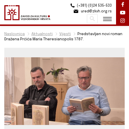
(+381) (0)24 535-533
ured@zkvh.org.rs
Pretraži
Naslovnica
Aktualnosti
Vijesti
Predstavljen novi roman
Dražena Prćića Maria Theresianopolis 1787.