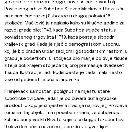
govorio je recenzent knjige, povjesničar i ravnatelj
Povijesnog arhiva Subotica Stevan Mačković. Ukazujući
na dinamičan razvoj Subotice u drugoj polovici 18.
stoljeća, Mačković je naglasio kako su ključne godine za
razvoj grada bile: 1743. kada Subotica stječe status
povlaštenog trgovišta i 1779. kada postaje slobodni
kraljevski grad. Kada je riječ o demografskom usponu,
koji je bio praćen urbanizacijom i gospodarskim rastom, u
gradu je početkom 18. stoljeća bilo manje od dvije tisuće
žitelja dok krajem stoljeća taj broj premašuje dvadeset
tisuća. Ilustracije radi, Budimpešta je tada imala nešto
više od pedeset tisuća stanovnika.
Franjevački samostan, podignut na mjestu stare
subotičke tvrđave, jedan je od čuvara duha gradske
prošlosti u koju je smještena i radnja najnovijeg Prćićeva
romana. Taj objekt ima i poseban značaj za duhovnost i
kulturu bunjevačkih Hrvata kojima se knjiga također bavi.
U ulozi domaćina nazočne je pozdravio gvardijan