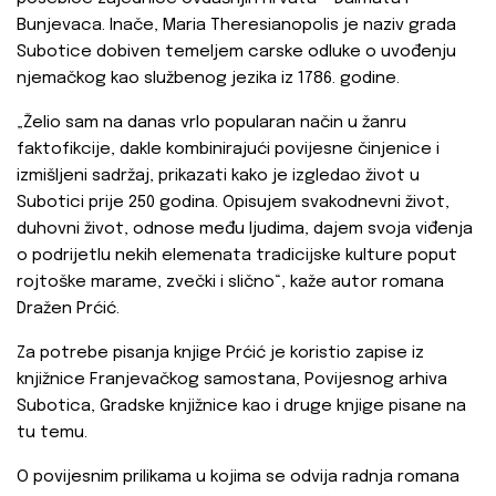
Bunjevaca. Inače, Maria Theresianopolis je naziv grada
Subotice dobiven temeljem carske odluke o uvođenju
njemačkog kao službenog jezika iz 1786. godine.
„Želio sam na danas vrlo popularan način u žanru
faktofikcije, dakle kombinirajući povijesne činjenice i
izmišljeni sadržaj, prikazati kako je izgledao život u
Subotici prije 250 godina. Opisujem svakodnevni život,
duhovni život, odnose među ljudima, dajem svoja viđenja
o podrijetlu nekih elemenata tradicijske kulture poput
rojtoške marame, zvečki i slično“, kaže autor romana
Dražen Prćić.
Za potrebe pisanja knjige Prćić je koristio zapise iz
knjižnice Franjevačkog samostana, Povijesnog arhiva
Subotica, Gradske knjižnice kao i druge knjige pisane na
tu temu.
O povijesnim prilikama u kojima se odvija radnja romana