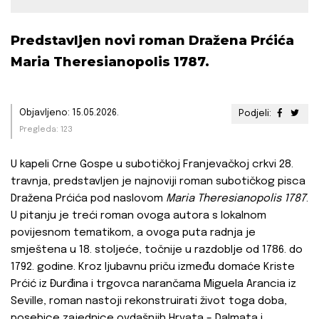
Predstavljen novi roman Dražena Prćića
Maria Theresianopolis 1787.
Objavljeno: 15.05.2026.
Podjeli:
Pregleda: 123
U kapeli Crne Gospe u subotičkoj Franjevačkoj crkvi 28.
travnja, predstavljen je najnoviji roman subotičkog pisca
Dražena Prćića pod naslovom
Maria Theresianopolis 1787
.
U pitanju je treći roman ovoga autora s lokalnom
povijesnom tematikom, a ovoga puta radnja je
smještena u 18. stoljeće, točnije u razdoblje od 1786. do
1792. godine. Kroz ljubavnu priču između domaće Kriste
Prćić iz Đurđina i trgovca narančama Miguela Arancia iz
Seville, roman nastoji rekonstruirati život toga doba,
posebice zajednice ovdašnjih Hrvata – Dalmata i