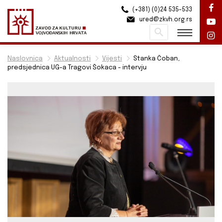
(+381) (0)24 535-533
ured@zkvh.org.rs
Pretraži
Naslovnica
Aktualnosti
Vijesti
Stanka Čoban,
predsjednica UG-a Tragovi Šokaca - intervju