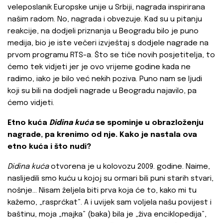
veleposlanik Europske unije u Srbiji, nagrada inspirirana
našim radom. No, nagrada i obvezuje. Kad su u pitanju
reakcije, na dodjeli priznanja u Beogradu bilo je puno
medija, bio je iste večeri izvještaj s dodjele nagrade na
prvom programu RTS-a. Što se tiče novih posjetitelja, to
ćemo tek vidjeti jer je ovo vrijeme godine kada ne
radimo, iako je bilo već nekih poziva. Puno nam se ljudi
koji su bili na dodjeli nagrade u Beogradu najavilo, pa
ćemo vidjeti.
Etno kuća
Didina kuća
se spominje u obrazloženju
nagrade, pa krenimo od nje. Kako je nastala ova
etno kuća i što nudi?
Didina kuća
otvorena je u kolovozu 2009. godine. Naime,
naslijedili smo kuću u kojoj su ormari bili puni starih stvari,
nošnje… Nisam željela biti prva koja će to, kako mi tu
kažemo, „rasprćkat”. A i uvijek sam voljela našu povijest i
baštinu, moja „majka” (baka) bila je „živa enciklopedija”,