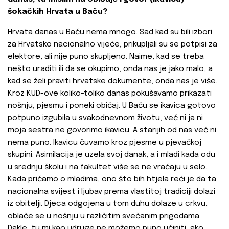
šokačkih Hrvata u Baču?
Hrvata danas u Baču nema mnogo. Sad kad su bili izbori
za Hrvatsko nacionalno vijeće, prikupljali su se potpisi za
elektore, ali nije puno skupljeno. Naime, kad se treba
nešto uraditi ili da se okupimo, onda nas je jako malo, a
kad se želi praviti hrvatske dokumente, onda nas je više.
Kroz KUD-ove koliko-toliko danas pokušavamo prikazati
nošnju, pjesmu i poneki običaj. U Baču se ikavica gotovo
potpuno izgubila u svakodnevnom životu, već ni ja ni
moja sestra ne govorimo ikavicu. A starijih od nas već ni
nema puno. Ikavicu čuvamo kroz pjesme u pjevačkoj
skupini. Asimilacija je uzela svoj danak, a i mladi kada odu
u srednju školu i na fakultet više se ne vraćaju u selo.
Kada pričamo o mladima, ono što bih htjela reći je da ta
nacionalna svijest i ljubav prema vlastitoj tradiciji dolazi
iz obitelji. Djeca odgojena u tom duhu dolaze u crkvu,
oblače se u nošnju u različitim svečanim prigodama.
Dakle, tu mi kao udruge ne možemo puno učiniti, ako