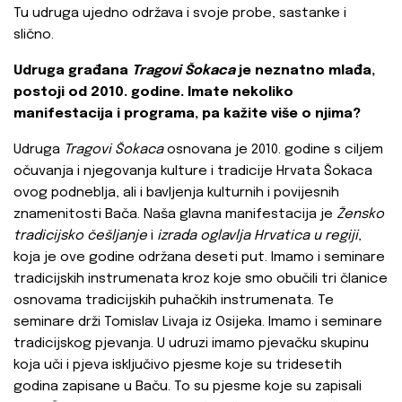
Tu udruga ujedno održava i svoje probe, sastanke i
slično.
Udruga građana
Tragovi Šokaca
je neznatno mlađa,
postoji od 2010. godine. Imate nekoliko
manifestacija i programa, pa kažite više o njima?
Udruga
Tragovi Šokaca
osnovana je 2010. godine s ciljem
očuvanja i njegovanja kulture i tradicije Hrvata Šokaca
ovog podneblja, ali i bavljenja kulturnih i povijesnih
znamenitosti Bača. Naša glavna manifestacija je
Žensko
tradicijsko češljanje
i
izrada oglavlja Hrvatica u regiji
,
koja je ove godine održana deseti put. Imamo i seminare
tradicijskih instrumenata kroz koje smo obučili tri članice
osnovama tradicijskih puhačkih instrumenata. Te
seminare drži Tomislav Livaja iz Osijeka. Imamo i seminare
tradicijskog pjevanja. U udruzi imamo pjevačku skupinu
koja uči i pjeva isključivo pjesme koje su tridesetih
godina zapisane u Baču. To su pjesme koje su zapisali