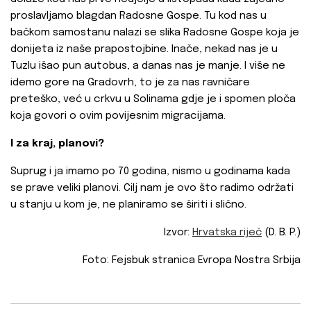
proslavljamo blagdan Radosne Gospe. Tu kod nas u
bačkom samostanu nalazi se slika Radosne Gospe koja je
donijeta iz naše prapostojbine. Inače, nekad nas je u
Tuzlu išao pun autobus, a danas nas je manje. I više ne
idemo gore na Gradovrh, to je za nas ravničare
preteško, već u crkvu u Solinama gdje je i spomen ploča
koja govori o ovim povijesnim migracijama.
I za kraj, planovi?
Suprug i ja imamo po 70 godina, nismo u godinama kada
se prave veliki planovi. Cilj nam je ovo što radimo održati
u stanju u kom je, ne planiramo se širiti i slično.
Izvor:
Hrvatska riječ
(D. B. P.)
Foto: Fejsbuk stranica Evropa Nostra Srbija