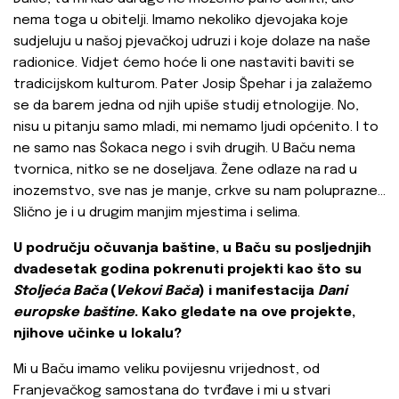
nema toga u obitelji. Imamo nekoliko djevojaka koje
sudjeluju u našoj pjevačkoj udruzi i koje dolaze na naše
radionice. Vidjet ćemo hoće li one nastaviti baviti se
tradicijskom kulturom. Pater Josip Špehar i ja zalažemo
se da barem jedna od njih upiše studij etnologije. No,
nisu u pitanju samo mladi, mi nemamo ljudi općenito. I to
ne samo nas Šokaca nego i svih drugih. U Baču nema
tvornica, nitko se ne doseljava. Žene odlaze na rad u
inozemstvo, sve nas je manje, crkve su nam poluprazne...
Slično je i u drugim manjim mjestima i selima.
U području očuvanja baštine, u Baču su posljednjih
dvadesetak godina pokrenuti projekti kao što su
Stoljeća Bača
(
Vekovi Bača
) i manifestacija
Dani
europske baštine
. Kako gledate na ove projekte,
njihove učinke u lokalu?
Mi u Baču imamo veliku povijesnu vrijednost, od
Franjevačkog samostana do tvrđave i mi u stvari