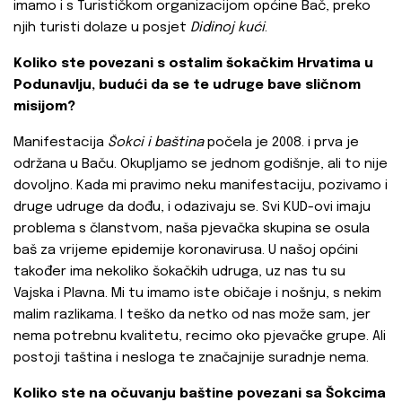
imamo i s Turističkom organizacijom općine Bač, preko
njih turisti dolaze u posjet
Didinoj kući
.
Koliko ste povezani s ostalim šokačkim Hrvatima u
Podunavlju, budući da se te udruge bave sličnom
misijom?
Manifestacija
Šokci
i baština
počela je 2008. i prva je
održana u Baču. Okupljamo se jednom godišnje, ali to nije
dovoljno. Kada mi pravimo neku manifestaciju, pozivamo i
druge udruge da dođu, i odazivaju se. Svi KUD-ovi imaju
problema s članstvom, naša pjevačka skupina se osula
baš za vrijeme epidemije koronavirusa. U našoj općini
također ima nekoliko šokačkih udruga, uz nas tu su
Vajska i Plavna. Mi tu imamo iste običaje i nošnju, s nekim
malim razlikama. I teško da netko od nas može sam, jer
nema potrebnu kvalitetu, recimo oko pjevačke grupe. Ali
postoji taština i nesloga te značajnije suradnje nema.
Koliko ste na očuvanju baštine povezani sa Šokcima