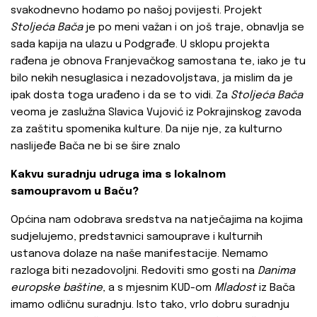
svakodnevno hodamo po našoj povijesti. Projekt
Stoljeća Bača
je po meni važan i on još traje, obnavlja se
sada kapija na ulazu u Podgrađe. U sklopu projekta
rađena je obnova Franjevačkog samostana te, iako je tu
bilo nekih nesuglasica i nezadovoljstava, ja mislim da je
ipak dosta toga urađeno i da se to vidi. Za
Stoljeća Bača
veoma je zaslužna Slavica Vujović iz Pokrajinskog zavoda
za zaštitu spomenika kulture. Da nije nje, za kulturno
naslijeđe Bača ne bi se šire znalo
Kakvu suradnju udruga ima s lokalnom
samoupravom u Baču?
Općina nam odobrava sredstva na natječajima na kojima
sudjelujemo, predstavnici samouprave i kulturnih
ustanova dolaze na naše manifestacije. Nemamo
razloga biti nezadovoljni. Redoviti smo gosti na
Danima
europske baštine
, a s mjesnim KUD-om
Mladost
iz Bača
imamo odličnu suradnju. Isto tako, vrlo dobru suradnju