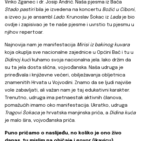
Vinko Žganec i dr. Josip Andrić. Naša pjesma iz Bača
Stado pastiri
bila je izvedena na koncertu
Božić u Ciboni
,
a izveo ju je ansambl
Lado
. Krunoslav Šokac iz
Lada
je bio
ovdje i zapisivao je te naše pjesme i uvrstio tu pjesmu u
njihov repertoar.
Najnovija nam je manifestacija
Mirisi iz bakinog kuvara
koja okuplja sve nacionalne zajednice u Općini Bač i tu u
Didinoj kući
kuhamo svoja nacionalna jela. Iako držim da
su ta jela dosta slična, vojvođanska. Naša udruga je
priređivala i književne večeri, obilježavanja obljetnica
znamenitih Hrvata u Vojvodini. Znamo da se ljudi najviše
vole zabavljati, ali važan nam je taj edukativni karakter.
Trenutno, udruga ima petnaestak aktivnih članova,
pomažućih imamo oko manifestacija. Ukratko, udruga
Tragovi Šokaca
je hrvatska manjinska priča, a
Didina kuća
je malo šira, vojvođanska priča.
Puno pričamo o naslijeđu, no koliko je ono živo
danas, tu mislim na običaje i govor (ikavicu)