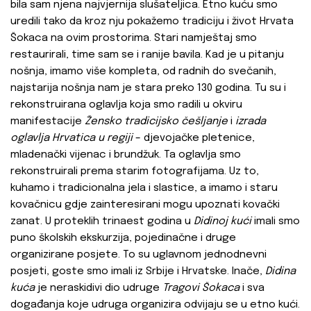
bila sam njena najvjernija slušateljica. Etno kuću smo
uredili tako da kroz nju pokažemo tradiciju i život Hrvata
Šokaca na ovim prostorima. Stari namještaj smo
restaurirali, time sam se i ranije bavila. Kad je u pitanju
nošnja, imamo više kompleta, od radnih do svečanih,
najstarija nošnja nam je stara preko 130 godina. Tu su i
rekonstruirana oglavlja koja smo radili u okviru
manifestacije
Žensko tradicijsko češljanje
i
izrada
oglavlja Hrvatica u regiji
– djevojačke pletenice,
mladenački vijenac i brundžuk. Ta oglavlja smo
rekonstruirali prema starim fotografijama. Uz to,
kuhamo i tradicionalna jela i slastice, a imamo i staru
kovačnicu gdje zainteresirani mogu upoznati kovački
zanat. U proteklih trinaest godina u
Didinoj kući
imali smo
puno školskih ekskurzija, pojedinačne i druge
organizirane posjete. To su uglavnom jednodnevni
posjeti, goste smo imali iz Srbije i Hrvatske. Inače,
Didina
kuća
je neraskidivi dio udruge
Tragovi Šokaca
i sva
događanja koje udruga organizira odvijaju se u etno kući.