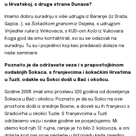
u Hrvatskoj, s druge strane Dunava?
Imamo dobru suradnju s više udruga iz Baranje (iz Draža,
Gajića…), sa
Šokačkom granom
iz Osijeka, s udrugom
Vrijedne ruke
iz Vinkovaca, s KUD-om
Kolo
iz Vukovara.
Koga god da smo kontaktirali, svi su se odazvali na
suradnju. Tu su i pojedinci koji kao predavači dolaze na
naše seminare.
Poznato je da održavate veze i s prapostojbinom
ovdašnjih Šokaca, s franjevcima i šokačkim Hrvatima
u Tuzli, odakle su Šokci došli u Bač i okolicu.
Godine 2008. imali smo proslavu 320 godina od doseljenja
Šokaca u Bač i okolicu. Poznato je da su Šokci na ove
prostore došli iz srednje Bosne, a doveli su ih franjevci s
Gradovrha u okolici Tuzle. S franjevcima u Tuzli
održavamo vezu i svake godine se posjećujemo. Mi
idemo kod njih 12. rujna, ranije je to bilo 2. kolovoza, a oni
dolaze kod nas prve nedjelje u listopadu kada zajedno