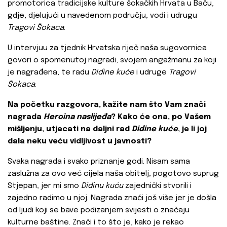
promotorica tradicijske kulture šokačkih Hrvata u Baču,
gdje, djelujući u navedenom području, vodi i udrugu
Tragovi Šokaca
.
U intervjuu za tjednik Hrvatska riječ naša sugovornica
govori o spomenutoj nagradi, svojem angažmanu za koji
je nagrađena, te radu
Didine kuće
i udruge
Tragovi
Šokaca
.
Na početku razgovora, kažite nam što Vam znači
nagrada
Heroina naslijeđa
? Kako će ona, po Vašem
mišljenju, utjecati na daljni rad
Didine kuće
, je li joj
dala neku veću vidljivost u javnosti?
Svaka nagrada i svako priznanje godi. Nisam sama
zaslužna za ovo već cijela naša obitelj, pogotovo suprug
Stjepan, jer mi smo
Didinu kuću
zajednički stvorili i
zajedno radimo u njoj. Nagrada znači još više jer je došla
od ljudi koji se bave podizanjem svijesti o značaju
kulturne baštine. Znači i to što je, kako je rekao