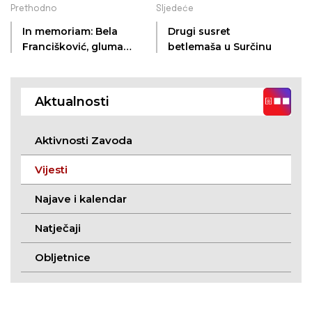
Prethodno
Sljedeće
In memoriam: Bela
Drugi susret
Francišković, glumac,
betlemaša u Surčinu
fotograf i kulturni
djelatnik (Subotica,
20. 5. 1936. – Subotica,
Aktualnosti
12. 1. 2023.)
Aktivnosti Zavoda
Vijesti
Najave i kalendar
Natječaji
Obljetnice