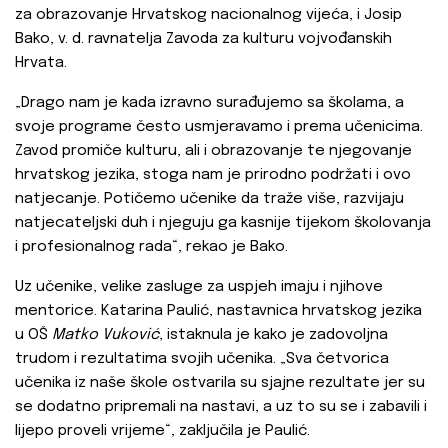
za obrazovanje Hrvatskog nacionalnog vijeća, i Josip
Bako, v. d. ravnatelja Zavoda za kulturu vojvođanskih
Hrvata.
„Drago nam je kada izravno surađujemo sa školama, a
svoje programe često usmjeravamo i prema učenicima.
Zavod promiče kulturu, ali i obrazovanje te njegovanje
hrvatskog jezika, stoga nam je prirodno podržati i ovo
natjecanje. Potičemo učenike da traže više, razvijaju
natjecateljski duh i njeguju ga kasnije tijekom školovanja
i profesionalnog rada“, rekao je Bako.
Uz učenike, velike zasluge za uspjeh imaju i njihove
mentorice. Katarina Paulić, nastavnica hrvatskog jezika
u OŠ
Matko Vuković
, istaknula je kako je zadovoljna
trudom i rezultatima svojih učenika. „Sva četvorica
učenika iz naše škole ostvarila su sjajne rezultate jer su
se dodatno pripremali na nastavi, a uz to su se i zabavili i
lijepo proveli vrijeme“, zaključila je Paulić.