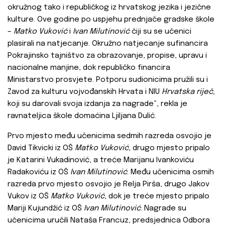
okružnog tako i republičkog iz hrvatskog jezika i jezične
kulture. Ove godine po uspjehu prednjače gradske škole
–
Matko Vuković
i
Ivan Milutinović
čiji su se učenici
plasirali na natjecanje. Okružno natjecanje sufinancira
Pokrajinsko tajništvo za obrazovanje, propise, upravu i
nacionalne manjine, dok republičko financira
Ministarstvo prosvjete. Potporu sudionicima pružili su i
Zavod za kulturu vojvođanskih Hrvata i NIU
Hrvatska riječ
,
koji su darovali svoja izdanja za nagrade“, rekla je
ravnateljica škole domaćina Ljiljana Dulić.
Prvo mjesto među učenicima sedmih razreda osvojio je
David Tikvicki iz OŠ
Matko
Vuković
, drugo mjesto pripalo
je Katarini Vukadinović, a treće Marijanu Ivankoviću
Radakoviću iz OŠ
Ivan Milutinović
. Među učenicima osmih
razreda prvo mjesto osvojio je Relja Pirša, drugo Jakov
Vukov iz OŠ
Matko Vuković
, dok je treće mjesto pripalo
Mariji Kujundžić iz OŠ
Ivan Milutinović
. Nagrade su
učenicima uručili Nataša Francuz, predsjednica Odbora