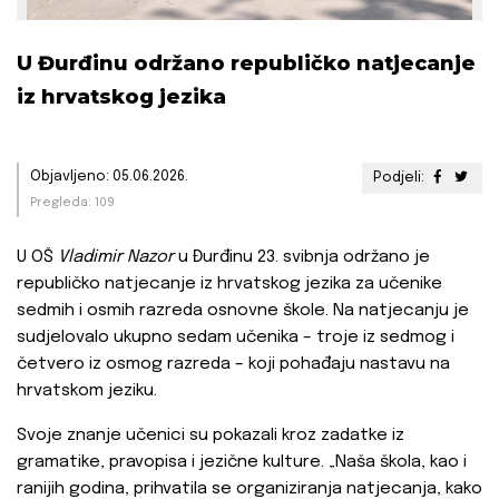
U Đurđinu održano republičko natjecanje
iz hrvatskog jezika
Objavljeno: 05.06.2026.
Podjeli:
Pregleda: 109
U OŠ
Vladimir Nazor
u Đurđinu 23. svibnja održano je
republičko natjecanje iz hrvatskog jezika za učenike
sedmih i osmih razreda osnovne škole. Na natjecanju je
sudjelovalo ukupno sedam učenika – troje iz sedmog i
četvero iz osmog razreda – koji pohađaju nastavu na
hrvatskom jeziku.
Svoje znanje učenici su pokazali kroz zadatke iz
gramatike, pravopisa i jezične kulture. „Naša škola, kao i
ranijih godina, prihvatila se organiziranja natjecanja, kako