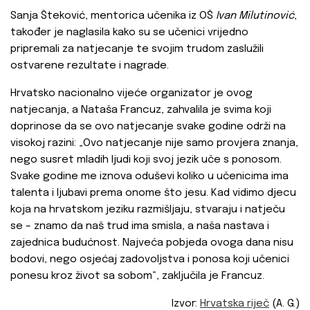
Sanja Šteković, mentorica učenika iz OŠ
Ivan Milutinović
,
također je naglasila kako su se učenici vrijedno
pripremali za natjecanje te svojim trudom zaslužili
ostvarene rezultate i nagrade.
Hrvatsko nacionalno vijeće organizator je ovog
natjecanja, a Nataša Francuz, zahvalila je svima koji
doprinose da se ovo natjecanje svake godine održi na
visokoj razini: „Ovo natjecanje nije samo provjera znanja,
nego susret mladih ljudi koji svoj jezik uče s ponosom.
Svake godine me iznova oduševi koliko u učenicima ima
talenta i ljubavi prema onome što jesu. Kad vidimo djecu
koja na hrvatskom jeziku razmišljaju, stvaraju i natječu
se – znamo da naš trud ima smisla, a naša nastava i
zajednica budućnost. Najveća pobjeda ovoga dana nisu
bodovi, nego osjećaj zadovoljstva i ponosa koji učenici
ponesu kroz život sa sobom“, zaključila je Francuz.
Izvor:
Hrvatska riječ
(A. G.)