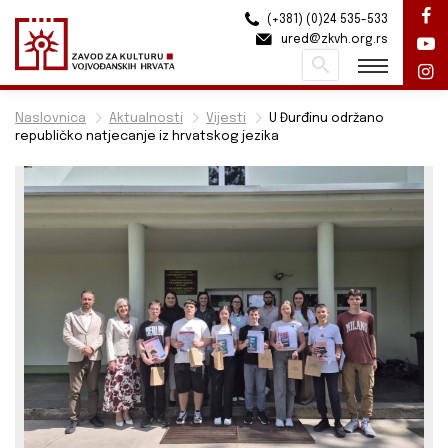
(+381) (0)24 535-533
ured@zkvh.org.rs
Pretraži
Naslovnica
Aktualnosti
Vijesti
U Đurđinu održano
republičko natjecanje iz hrvatskog jezika