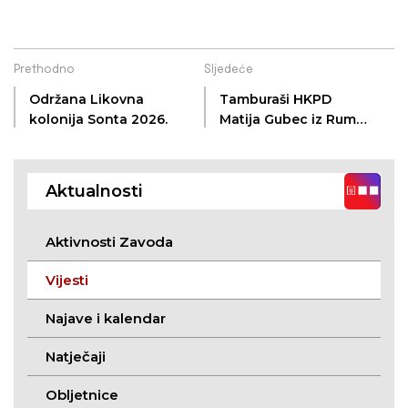
Prethodno
Sljedeće
Održana Likovna
Tamburaši HKPD
kolonija Sonta 2026.
Matija Gubec iz Rume
održali koncert u
Iloku
Aktualnosti
Aktivnosti Zavoda
Vijesti
Najave i kalendar
Natječaji
Obljetnice