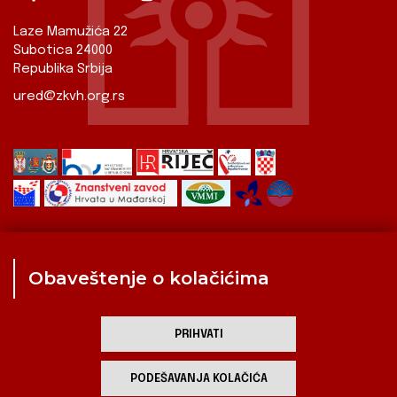
Laze Mamužića 22
Subotica 24000
Republika Srbija
ured@zkvh.org.rs
Obaveštenje o kolačićima
Zavod
Aktualnosti
Izdavaštvo
Digitalizirana baština
Hrvati u Srbiji
Kulturna scena
Kulturna baština
PRIHVATI
Zavod za kulturu vojvođanskih Hrvata
PODEŠAVANJA KOLAČIĆA