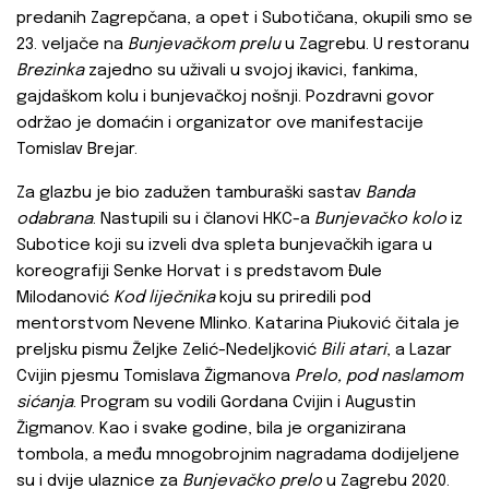
predanih Zagrepčana, a opet i Subotičana, okupili smo se
23. veljače na
Bunjevačkom prelu
u Zagrebu. U restoranu
Brezinka
zajedno su uživali u svojoj ikavici, fankima,
gajdaškom kolu i bunjevačkoj nošnji. Pozdravni govor
održao je domaćin i organizator ove manifestacije
Tomislav Brejar.
Za glazbu je bio zadužen tamburaški sastav
Banda
odabrana
. Nastupili su i članovi HKC-a
Bunjevačko kolo
iz
Subotice koji su izveli dva spleta bunjevačkih igara u
koreografiji Senke Horvat i s predstavom Đule
Milodanović
Kod liječnika
koju su priredili pod
mentorstvom Nevene Mlinko. Katarina Piuković čitala je
preljsku pismu Željke Zelić-Nedeljković
Bili atari
, a Lazar
Cvijin pjesmu Tomislava Žigmanova
Prelo, pod naslamom
sićanja
. Program su vodili Gordana Cvijin i Augustin
Žigmanov. Kao i svake godine, bila je organizirana
tombola, a među mnogobrojnim nagradama dodijeljene
su i dvije ulaznice za
Bunjevačko prelo
u Zagrebu 2020.