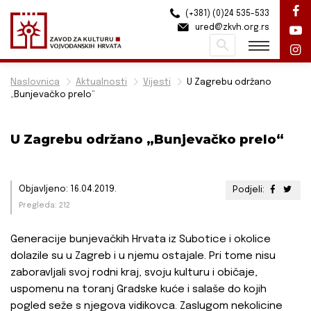
(+381) (0)24 535-533
ured@zkvh.org.rs
Pretraži
Naslovnica
Aktualnosti
Vijesti
U Zagrebu održano
„Bunjevačko prelo“
U Zagrebu održano „Bunjevačko prelo“
Objavljeno: 16.04.2019.
Podjeli:
Pregleda: 212
Generacije bunjevačkih Hrvata iz Subotice i okolice
dolazile su u Zagreb i u njemu ostajale. Pri tome nisu
zaboravljali svoj rodni kraj, svoju kulturu i običaje,
uspomenu na toranj Gradske kuće i salaše do kojih
pogled seže s njegova vidikovca. Zaslugom nekolicine