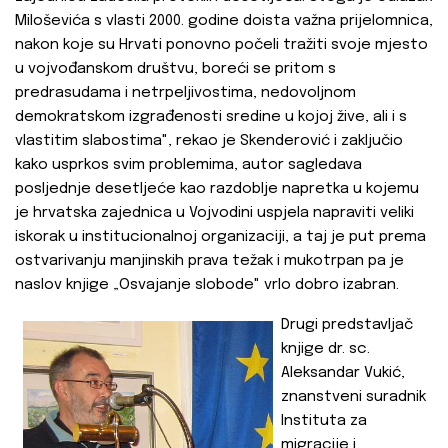
Miloševića s vlasti 2000. godine doista važna prijelomnica,
nakon koje su Hrvati ponovno počeli tražiti svoje mjesto
u vojvođanskom društvu, boreći se pritom s
predrasudama i netrpeljivostima, nedovoljnom
demokratskom izgrađenosti sredine u kojoj žive, ali i s
vlastitim slabostima", rekao je Skenderović i zaključio
kako usprkos svim problemima, autor sagledava
posljednje desetljeće kao razdoblje napretka u kojemu
je hrvatska zajednica u Vojvodini uspjela napraviti veliki
iskorak u institucionalnoj organizaciji, a taj je put prema
ostvarivanju manjinskih prava težak i mukotrpan pa je
naslov knjige „Osvajanje slobode" vrlo dobro izabran.
Drugi predstavljač
knjige dr. sc.
Aleksandar Vukić,
znanstveni suradnik
Instituta za
migracije i