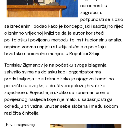
narodnosti u
Zagrebu, u
potpunosti se složio
sa izrečenim i dodao kako je koncepcijski i sadržajno riječ
o iznimno vrijednoj knjizi te da je autor koristeći
politološku i povijesnu metodu te institucionalnu analizu
napisao veoma uspjelu studiju slučaja o položaju
hrvatske nacionalne manjine u Republici Srbiji.
Tomislav Žigmanov je na početku svoga izlaganja
zahvalio svima na dolasku kao i organizatorima
predstavljanja te istaknuo kako je njegovo temeljno
polazište u ovoj knjizi društveni položaj hrvatske
zajednice u Vojvodini, a ukoliko se zanemari breme
povijesnog nasljeđa koje nije malo, u sadašnjosti ga
određuju tri važna, unutar sebe složena i među sobom
različita činitelja.
„Prvi i najvažniji