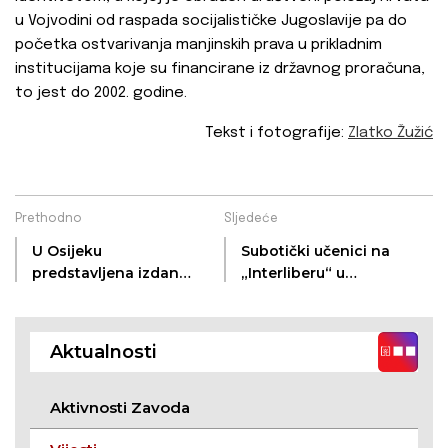
u Vojvodini od raspada socijalističke Jugoslavije pa do
početka ostvarivanja manjinskih prava u prikladnim
institucijama koje su financirane iz državnog proračuna,
to jest do 2002. godine.
Tekst i fotografije:
Zlatko Žužić
Prethodno
Sljedeće
U Osijeku
Subotički učenici na
predstavljena izdanja
„Interliberu“ u
subotičkog HAD-a
Zagrebu
Aktualnosti
Aktivnosti Zavoda