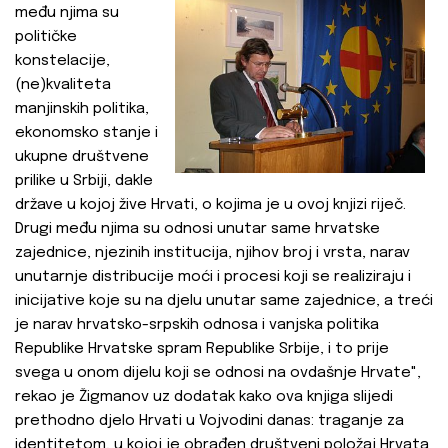
među njima su
političke
konstelacije,
(ne)kvaliteta
manjinskih politika,
ekonomsko stanje i
ukupne društvene
prilike u Srbiji, dakle
države u kojoj žive Hrvati, o kojima je u ovoj knjizi riječ.
Drugi među njima su odnosi unutar same hrvatske
zajednice, njezinih institucija, njihov broj i vrsta, narav
unutarnje distribucije moći i procesi koji se realiziraju i
inicijative koje su na djelu unutar same zajednice, a treći
je narav hrvatsko-srpskih odnosa i vanjska politika
Republike Hrvatske spram Republike Srbije, i to prije
svega u onom dijelu koji se odnosi na ovdašnje Hrvate",
rekao je Žigmanov uz dodatak kako ova knjiga slijedi
prethodno djelo Hrvati u Vojvodini danas: traganje za
identitetom, u kojoj je obrađen društveni položaj Hrvata