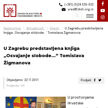
(+381) (0)24 535-533
ured@zkvh.org.rs
Pretraži
Naslovnica
Aktualnosti
Vijesti
U Zagrebu predstavljena
knjiga „Osvajanje slobode...“ Tomislava Žigmanova
U Zagrebu predstavljena knjiga
„Osvajanje slobode...“ Tomislava
Žigmanova
Objavljeno: 22.11.2011.
Podjeli:
Pregleda: 214
U prostorijama
Hrvatske