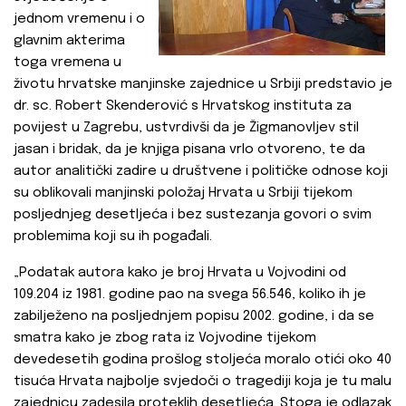
jednom vremenu i o
glavnim akterima
toga vremena u
životu hrvatske manjinske zajednice u Srbiji predstavio je
dr. sc. Robert Skenderović s Hrvatskog instituta za
povijest u Zagrebu, ustvrdivši da je Žigmanovljev stil
jasan i bridak, da je knjiga pisana vrlo otvoreno, te da
autor analitički zadire u društvene i političke odnose koji
su oblikovali manjinski položaj Hrvata u Srbiji tijekom
posljednjeg desetljeća i bez sustezanja govori o svim
problemima koji su ih pogađali.
„Podatak autora kako je broj Hrvata u Vojvodini od
109.204 iz 1981. godine pao na svega 56.546, koliko ih je
zabilježeno na posljednjem popisu 2002. godine, i da se
smatra kako je zbog rata iz Vojvodine tijekom
devedesetih godina prošlog stoljeća moralo otići oko 40
tisuća Hrvata najbolje svjedoči o tragediji koja je tu malu
zajednicu zadesila proteklih desetljeća. Stoga je odlazak