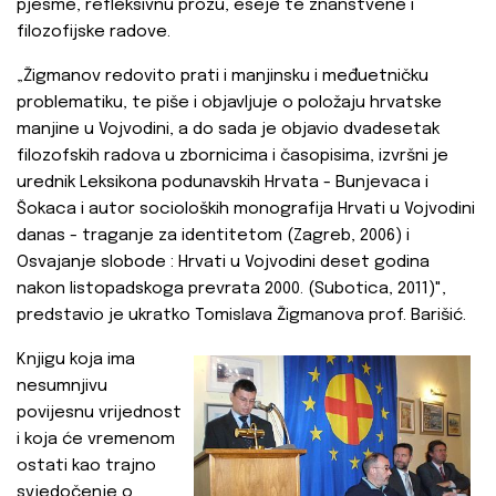
pjesme, refleksivnu prozu, eseje te znanstvene i
filozofijske radove.
„Žigmanov redovito prati i manjinsku i međuetničku
problematiku, te piše i objavljuje o položaju hrvatske
manjine u Vojvodini, a do sada je objavio dvadesetak
filozofskih radova u zbornicima i časopisima, izvršni je
urednik Leksikona podunavskih Hrvata - Bunjevaca i
Šokaca i autor socioloških monografija Hrvati u Vojvodini
danas - traganje za identitetom (Zagreb, 2006) i
Osvajanje slobode : Hrvati u Vojvodini deset godina
nakon listopadskoga prevrata 2000. (Subotica, 2011)",
predstavio je ukratko Tomislava Žigmanova prof. Barišić.
Knjigu koja ima
nesumnjivu
povijesnu vrijednost
i koja će vremenom
ostati kao trajno
svjedočenje o