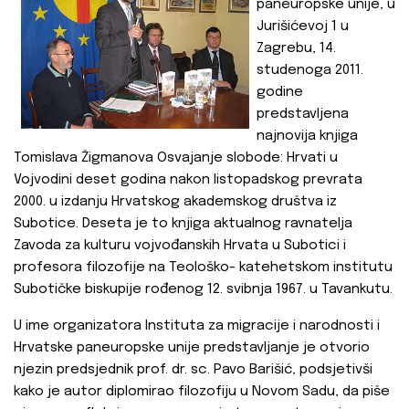
paneuropske unije, u
Jurišićevoj 1 u
Zagrebu, 14.
studenoga 2011.
godine
predstavljena
najnovija knjiga
Tomislava Žigmanova Osvajanje slobode: Hrvati u
Vojvodini deset godina nakon listopadskog prevrata
2000. u izdanju Hrvatskog akademskog društva iz
Subotice. Deseta je to knjiga aktualnog ravnatelja
Zavoda za kulturu vojvođanskih Hrvata u Subotici i
profesora filozofije na Teološko- katehetskom institutu
Subotičke biskupije rođenog 12. svibnja 1967. u Tavankutu.
U ime organizatora Instituta za migracije i narodnosti i
Hrvatske paneuropske unije predstavljanje je otvorio
njezin predsjednik prof. dr. sc. Pavo Barišić, podsjetivši
kako je autor diplomirao filozofiju u Novom Sadu, da piše