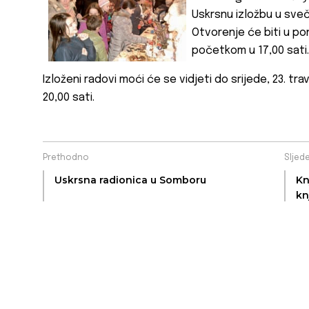
Uskrsnu izložbu u sve
Otvorenje će biti u pon
početkom u 17,00 sati.
Izloženi radovi moći će se vidjeti do srijede, 23. tr
20,00 sati.
Prethodno
Sljed
Uskrsna radionica u Somboru
Kn
kn
Sa