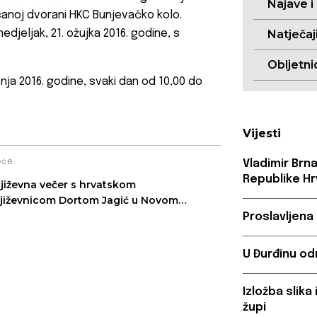
Najave i
čanoj dvorani HKC Bunjevačko kolo.
edjeljak, 21. ožujka 2016. godine, s
Natječaj
Obljetni
avnja 2016. godine, svaki dan od 10,00 do
Vijesti
eće
Vladimir Brn
Republike Hr
jiževna večer s hrvatskom
jiževnicom Dortom Jagić u Novom
du
Proslavljena
U Đurđinu od
Izložba slik
župi