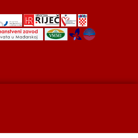
Hrvati u Srbiji
Kulturna scena
Kulturna baština