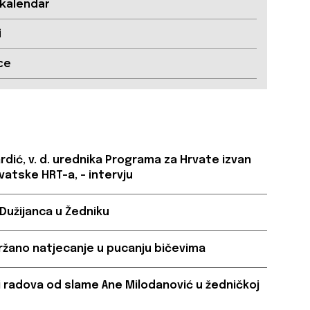
 kalendar
i
ce
ardić, v. d. urednika Programa za Hrvate izvan
vatske HRT-a, – intervju
 Dužijanca u Žedniku
ržano natjecanje u pucanju bičevima
a i radova od slame Ane Milodanović u žedničkoj