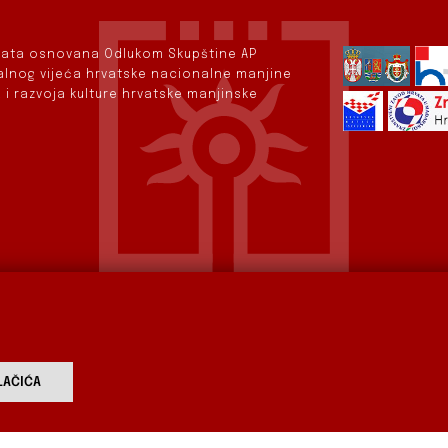
rvata osnovana Odlukom Skupštine AP
nalnog vijeća hrvatske nacionalne manjine
 i razvoja kulture hrvatske manjinske
AČIĆA
vod
Aktualnosti
Izdavaštvo
Digitalizirana baština