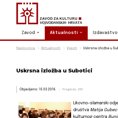
Zavod
Aktualnosti
Izdavaštv
Naslovnica
Aktualnosti
Vijesti
Uskrsna izložba u Su
Uskrsna izložba u Subotici
Objavljeno: 15.03.2016.
Pregleda: 285
Likovno-slamarski odj
društva
Matija Gubec
kulturnog centra
Bunj