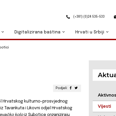
(+381) (0)24 535-533
o
Digitalizirana baština
Hrvati u Srbiji
botici
Aktua
Podjeli:
Aktivno
el Hrvatskog kulturno-prosvjednog
Vijesti
iz Tavankuta i Likovni odjel Hrvatskog
evačko kolo
iz Subotice organiziraju