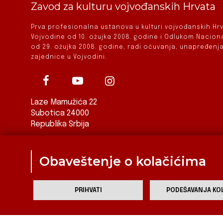
Zavod za kulturu vojvođanskih Hrvata
Prva profesionalna ustanova u kulturi vojvođanskih H
Vojvodine od 10. ožujka 2008. godine i Odlukom Nacio
od 29. ožujka 2008. godine, radi očuvanja, unapređenja
zajednice u Vojvodini.
Laze Mamužića 22
Subotica 24000
Republika Srbija
ured@zkvh.org.rs
Obaveštenje o kolačićima
PRIHVATI
PODEŠAVANJA KOL
Za