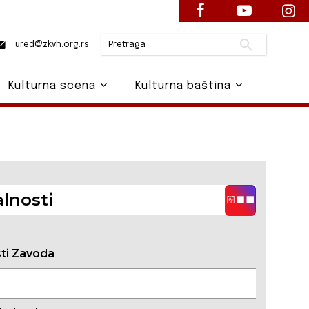
Pretraži
ured@zkvh.org.rs
Kulturna scena
Kulturna baština
lnosti
sti Zavoda