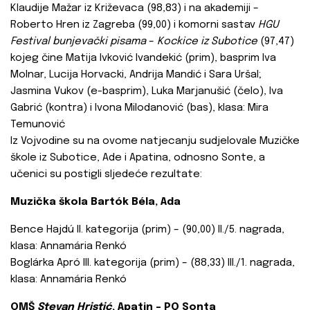
Klaudije Mažar iz Križevaca (98,83) i na akademiji –
Roberto Hren iz Zagreba (99,00) i komorni sastav
HGU
Festival bunjevački pisama
–
Kockice iz Subotice
(97,47)
kojeg čine Matija Ivković Ivandekić (prim), basprim Iva
Molnar, Lucija Horvacki, Andrija Mandić i Sara Uršal;
Jasmina Vukov (e-basprim), Luka Marjanušić (čelo), Iva
Gabrić (kontra) i Ivona Milodanović (bas), klasa: Mira
Temunović
Iz Vojvodine su na ovome natjecanju sudjelovale Muzičke
škole iz Subotice, Ade i Apatina, odnosno Sonte, a
učenici su postigli sljedeće rezultate:
Muzička škola Bartók Béla, Ada
Bence Hajdú II. kategorija (prim) – (90,00) II./5. nagrada,
klasa: Annamária Renkó
Boglárka Apró III. kategorija (prim) – (88,33) III./1. nagrada,
klasa: Annamária Renkó
OMŠ
Stevan Hristić
, Apatin – PO Sonta