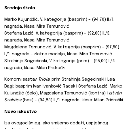
Srednja škola
Marko Kujundžić, V. kategorija (basprim) – (94,70) II./1.
nagrada, klasa: Mira Temunović
Stefana Lazić, V. kategorija (basprim) – (92,60) II./3.
nagrada, klasa: Mira Temunović
Magdalena Temunović, V. kategorija (basprim) – (97,50)
I./1. nagrada – zlatna medalja, klasa: Mira Temunović
Strahinja Segedinski, V. kategorija (prim) – (95,00) I./4.
nagrada, klasa: Milan Pridraški
Komorni sastav
Triola
: prim Strahinja Segedinski i Lea
Bagi; basprim Ivan Ivanković Radak i Stefana Lazić, Marko
Kujundžić (čelo), Magdalena Temunović (kontra) i
István
Szakács
(bas) – (94,83) II./1. nagrada, klasa: Milan Pridraški.
Novo iskustvo
Iza ovogodišnjeg, ako smijemo dodati, uspješnog