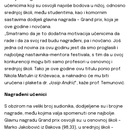
učenicima koji su osvojili najviše bodova u nižoj, odnosno
srednjoj školi, među studentima, kao i komornim
sastavima dodijeli glavna nagrada – Grand prix, koja je
ove godine i novčana.
„Smatramo da je to dodatna motivacija učenicima da
rade i da za svoj rad budu nagrađeni, pa i novčano. Još
jedna od novina za ovu godinu jest da smo proglasili i
najboljeg nastavnika-mentora festivala, s tim da u ovoj
konkurenciji mogu biti samo profesori u osnovnoj i
srednjoj školi. Tako je ove godine ovu titulu ponio prof.
Nikola Matulin iz Križevaca, a naknadno će mu biti
uručena i plaketa dr.
Josip Andrić
", kaže prof. Temunović.
Nagrađeni učenici
S obzirom na veliki broj sudionika, dodijeljene su i brojne
nagrade, među kojima valja spomenuti one najbolje.
Glavnu nagradu Grand prix osvojili su: u osnovnoj školi –
Marko Jakobović iz Đakova (98,33), u srednjoj školi –