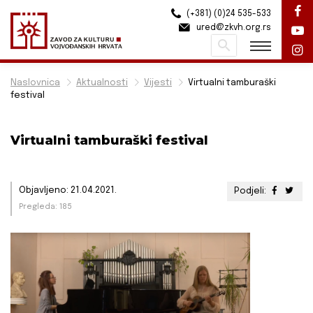
(+381) (0)24 535-533
ured@zkvh.org.rs
Pretraži
Naslovnica
Aktualnosti
Vijesti
Virtualni tamburaški
festival
Virtualni tamburaški festival
Objavljeno: 21.04.2021.
Podjeli:
Pregleda: 185