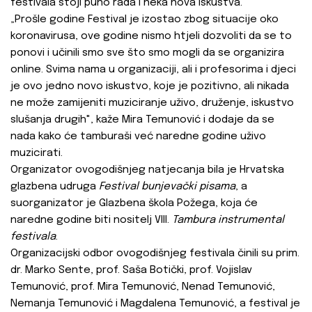
festivala stoji puno rada i neka nova iskustva.
„Prošle godine Festival je izostao zbog situacije oko
koronavirusa, ove godine nismo htjeli dozvoliti da se to
ponovi i učinili smo sve što smo mogli da se organizira
online. Svima nama u organizaciji, ali i profesorima i djeci
je ovo jedno novo iskustvo, koje je pozitivno, ali nikada
ne može zamijeniti muziciranje uživo, druženje, iskustvo
slušanja drugih", kaže Mira Temunović i dodaje da se
nada kako će tamburaši već naredne godine uživo
muzicirati.
Organizator ovogodišnjeg natjecanja bila je Hrvatska
glazbena udruga
Festival bunjevački pisama
, a
suorganizator je Glazbena škola Požega, koja će
naredne godine biti nositelj VIII.
Tambura instrumental
festivala
.
Organizacijski odbor ovogodišnjeg festivala činili su prim.
dr. Marko Sente, prof. Saša Botički, prof. Vojislav
Temunović, prof. Mira Temunović, Nenad Temunović,
Nemanja Temunović i Magdalena Temunović, a festival je