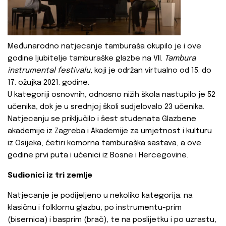
Međunarodno natjecanje tamburaša okupilo je i ove
godine ljubitelje tamburaške glazbe na VII.
Tambura
instrumental festivalu
, koji je održan virtualno od 15. do
17. ožujka 2021. godine.
U kategoriji osnovnih, odnosno nižih škola nastupilo je 52
učenika, dok je u srednjoj školi sudjelovalo 23 učenika.
Natjecanju se priključilo i šest studenata Glazbene
akademije iz Zagreba i Akademije za umjetnost i kulturu
iz Osijeka, četiri komorna tamburaška sastava, a ove
godine prvi puta i učenici iz Bosne i Hercegovine.
Sudionici iz tri zemlje
Natjecanje je podijeljeno u nekoliko kategorija: na
klasičnu i folklornu glazbu; po instrumentu-prim
(bisernica) i basprim (brač), te na poslijetku i po uzrastu,