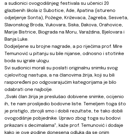
a sudionici ovogodišnjeg festivala su učenici 20
glazbenih škola iz Subotice, Ade, Apatina (istureno
odjeljenje Sonta), Požege, Križevaca, Zagreba, Sesveta,
Slavonskog Broda, Vukovara, Siska, Đakova, Orahovice,
Marije Bistrice, Biograda na Moru, Varaždina, Bjelovara i
Banja Luke.
Dodijeljene su brojne nagrade, a po riječima prof. Mire
Temunović u pitanju su bile nijanse, odnosno i stotinke
boda su igrale ulogu.
Svi sudionici morali su poslati originalnu snimku svog
cjelovitog nastupa, a na članovima žirija, koji su bili
raspoređeni po odgovarajućim kategorijama je bilo
odabrati one najbolje.
„Svaki član žirija je preslušao dobivene snimke, ocijenio
ih, te nam proslijedio bodovne liste. Temeljem toga što
je pristiglo, zbrojili smo i dobili rezultate, te tako dobili
ovogodišnje pobjednike. Upravo zbog toga su bodovi
prikazani s decimalama", kaže prof. Temunović i dodaje
kako je ove godine donesena odluka da se onim