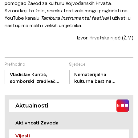
pomogao Zavod za kulturu Vojvođanskih Hrvata.
Svi oni koji to žele, snimku festivala mogu pogledati na
YouTube kanalu
Tambura instrumental festival
i uživati u
nastupima malih i velikih umjetnika.
Izvor:
Hrvatska riječ
(Ž. V.)
Prethodno
Sljedeće
Vladislav Kuntić,
Nematerijalna
somborski izrađivač
kulturna baština
papuča
Hrvatske (VI.)
Aktualnosti
Aktivnosti Zavoda
Vijesti