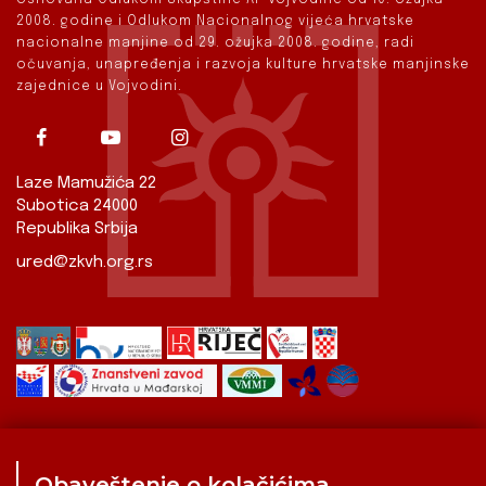
2008. godine i Odlukom Nacionalnog vijeća hrvatske
nacionalne manjine od 29. ožujka 2008. godine, radi
očuvanja, unapređenja i razvoja kulture hrvatske manjinske
zajednice u Vojvodini.
Laze Mamužića 22
Subotica 24000
Republika Srbija
ured@zkvh.org.rs
Obaveštenje o kolačićima