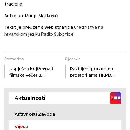
tradicije.
Autorica: Marija Matković
Tekst je preuzet s web stranica
Uredništva na
hrvatskom jeziku Radio Subotice
.
Prethodno
Sljedeće
Uspješna književna i
Razbijeni prozori na
filmska večer u
prostorijama HKPD
Tavankutu
«Jelačić» u
Petrovaradinu
Aktualnosti
Aktivnosti Zavoda
Vijesti