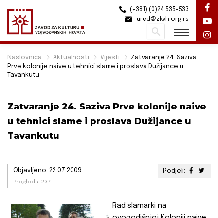
(+381) (0)24 535-533
ured@zkvh.org.rs
Pretraži
Naslovnica
Aktualnosti
Vijesti
Zatvaranje 24. Saziva
Prve kolonije naive u tehnici slame i proslava Dužijance u
Tavankutu
Zatvaranje 24. Saziva Prve kolonije naive
u tehnici slame i proslava Dužijance u
Tavankutu
Objavljeno: 22.07.2009.
Podjeli:
Pregleda: 237
Rad slamarki na
ovogodišnjoj Koloniji naive