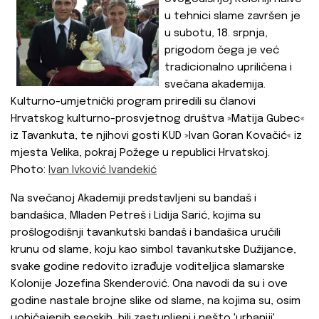
u tehnici slame završen je
u subotu, 18. srpnja,
prigodom čega je već
tradicionalno upriličena i
svečana akademija.
Kulturno-umjetnički program priredili su članovi
Hrvatskog kulturno-prosvjetnog društva »Matija Gubec«
iz Tavankuta, te njihovi gosti KUD »Ivan Goran Kovačić« iz
mjesta Velika, pokraj Požege u republici Hrvatskoj.
Photo:
Ivan Ivković Ivandekić
Na svečanoj Akademiji predstavljeni su bandaš i
bandašica, Mladen Petreš i Lidija Sarić, kojima su
prošlogodišnji tavankutski bandaš i bandašica uručili
krunu od slame, koju kao simbol tavankutske Dužijance,
svake godine redovito izrađuje voditeljica slamarske
Kolonije Jozefina Skenderović. Ona navodi da su i ove
godine nastale brojne slike od slame, na kojima su, osim
uobičajenih seoskih, bili zastupljeni i nešto 'urbaniji'