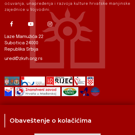
očuvanja, unapređenja i razvoja kulture hrvatske manjinske
zajednice u Vojvodini.
Laze Mamužića 22
Subotica 24000
Republika Srbija
ured@zkvh.org.rs
Obaveštenje o kolačićima
Zavod
Aktualnosti
Izdavaštvo
Digitalizirana baština