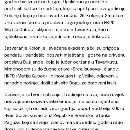
godine bio izuzetno bogat. Upriličeno je nekoliko
pratećih kulturnih sadržaja, koji su upotpunili ovogodišnju
Koloniju, koja je bila i uvod za iduću, 25. Koloniju. Smatram
vrlo važnim da se u proslavu toga jubileja, osim HKPD
'Matija Gubec', uključe i mještani Tavankuta, kao i
cjelokupna hrvatska zajednica«, rekao je Suknović.
Zatvaranje Kolonije i svečana akademija bili su prigoda
bandašu i bandašici pozvati mještane i goste na crkvenu
proslavu Dužijance, koja je jučer održana u Tavankutu.
Mimohodom su do župne crkve »Srca Isusova«, članovi
HKPD »Matija Gubec« i njihovi gosti iz Velike, odjeveni u
narodne nošnje, došli zahvaliti Bogu za darovani kruh.
Očuvanje žetvenih običaja i tradicije na ovaj način uvijek
nedvojbeno izaziva velike emocije, ne samo mještana
koji su uz njih odrasli, već i gostiju, poput voditelja KUD-a
»Ivan Goran Kovačić« iz Republike Hrvatske, Stanka
Raguža, koji sa svojim članovima već sedmu godinu rado
dolazi biti sudionikom tavankutske Dužijance.