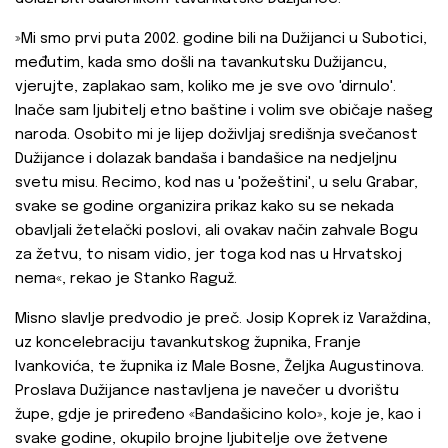
»Mi smo prvi puta 2002. godine bili na Dužijanci u Subotici,
međutim, kada smo došli na tavankutsku Dužijancu,
vjerujte, zaplakao sam, koliko me je sve ovo 'dirnulo'.
Inače sam ljubitelj etno baštine i volim sve običaje našeg
naroda. Osobito mi je lijep doživljaj središnja svečanost
Dužijance i dolazak bandaša i bandašice na nedjeljnu
svetu misu. Recimo, kod nas u 'požeštini', u selu Grabar,
svake se godine organizira prikaz kako su se nekada
obavljali žetelački poslovi, ali ovakav način zahvale Bogu
za žetvu, to nisam vidio, jer toga kod nas u Hrvatskoj
nema«, rekao je Stanko Raguž.
Misno slavlje predvodio je preč. Josip Koprek iz Varaždina,
uz koncelebraciju tavankutskog župnika, Franje
Ivankovića, te župnika iz Male Bosne, Željka Augustinova.
Proslava Dužijance nastavljena je navečer u dvorištu
župe, gdje je priređeno «Bandašicino kolo», koje je, kao i
svake godine, okupilo brojne ljubitelje ove žetvene