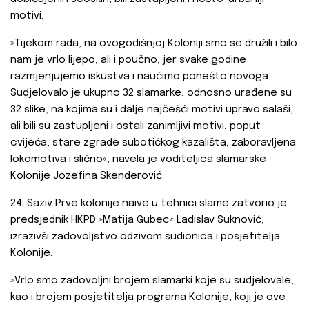
motivi.
»Tijekom rada, na ovogodišnjoj Koloniji smo se družili i bilo
nam je vrlo lijepo, ali i poučno, jer svake godine
razmjenjujemo iskustva i naučimo ponešto novoga.
Sudjelovalo je ukupno 32 slamarke, odnosno urađene su
32 slike, na kojima su i dalje najčešći motivi upravo salaši,
ali bili su zastupljeni i ostali zanimljivi motivi, poput
cvijeća, stare zgrade subotičkog kazališta, zaboravljena
lokomotiva i slično«, navela je voditeljica slamarske
Kolonije Jozefina Skenderović.
24. Saziv Prve kolonije naive u tehnici slame zatvorio je
predsjednik HKPD »Matija Gubec« Ladislav Suknović,
izrazivši zadovoljstvo odzivom sudionica i posjetitelja
Kolonije.
»Vrlo smo zadovoljni brojem slamarki koje su sudjelovale,
kao i brojem posjetitelja programa Kolonije, koji je ove