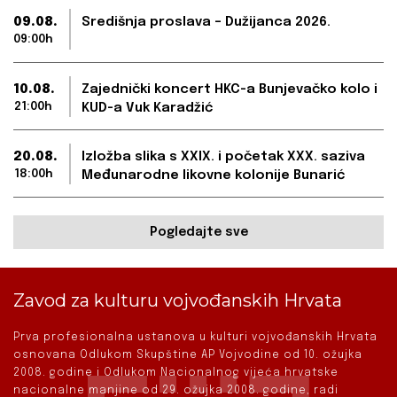
09.08.
Središnja proslava – Dužijanca 2026.
09:00h
10.08.
Zajednički koncert HKC-a Bunjevačko kolo i
21:00h
KUD-a Vuk Karadžić
20.08.
Izložba slika s XXIX. i početak XXX. saziva
18:00h
Međunarodne likovne kolonije Bunarić
Pogledajte sve
Zavod za kulturu vojvođanskih Hrvata
Prva profesionalna ustanova u kulturi vojvođanskih Hrvata
osnovana Odlukom Skupštine AP Vojvodine od 10. ožujka
2008. godine i Odlukom Nacionalnog vijeća hrvatske
nacionalne manjine od 29. ožujka 2008. godine, radi