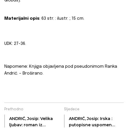
Globus).
Materijalni opis
: 63 str. : ilustr. ; 15 cm.
UDK: 27-36.
Napomene: Knjiga objavljena pod pseudonimom Ranka
Andrić. – Broširano.
Prethodno
Sljedeće
ANDRIĆ, Josip: Velika
ANDRIĆ, Josip: Irska :
ljubav: roman iz
putopisne uspomene