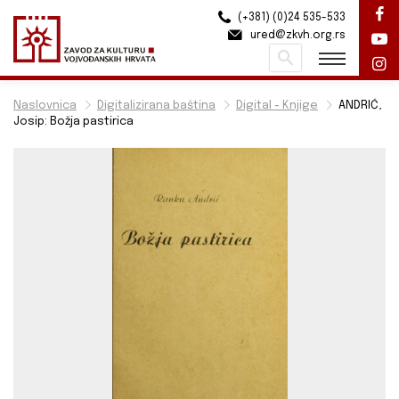
(+381) (0)24 535-533
ured@zkvh.org.rs
Pretraži
Naslovnica
Digitalizirana baština
Digital - Knjige
ANDRIĆ,
Josip: Božja pastirica