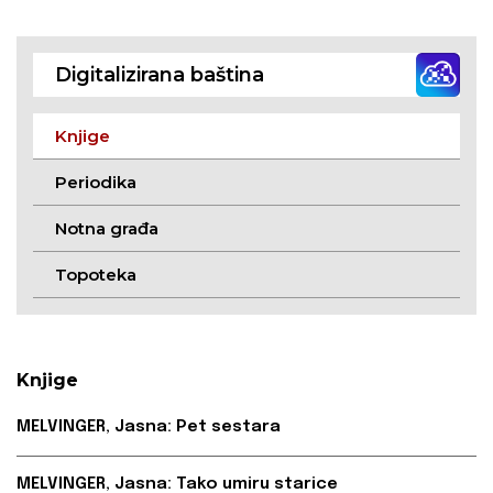
života slovačkih
sa Zelenog otoka : sa
Hrvata
slikama
Digitalizirana baština
Knjige
Periodika
Notna građa
Topoteka
Knjige
MELVINGER, Jasna: Pet sestara
MELVINGER, Jasna: Tako umiru starice