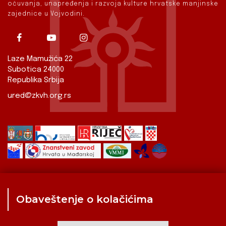
očuvanja, unapređenja i razvoja kulture hrvatske manjinske
zajednice u Vojvodini.
Laze Mamužića 22
Subotica 24000
Republika Srbija
ured@zkvh.org.rs
Obaveštenje o kolačićima
Zavod
Aktualnosti
Izdavaštvo
Digitalizirana baština