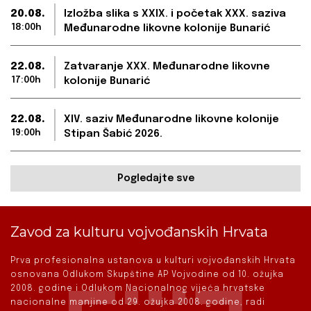
20.08.
Izložba slika s XXIX. i početak XXX. saziva
18:00h
Međunarodne likovne kolonije Bunarić
22.08.
Zatvaranje XXX. Međunarodne likovne
17:00h
kolonije Bunarić
22.08.
XIV. saziv Međunarodne likovne kolonije
19:00h
Stipan Šabić 2026.
Pogledajte sve
Zavod za kulturu vojvođanskih Hrvata
Prva profesionalna ustanova u kulturi vojvođanskih Hrvata
osnovana Odlukom Skupštine AP Vojvodine od 10. ožujka
2008. godine i Odlukom Nacionalnog vijeća hrvatske
nacionalne manjine od 29. ožujka 2008. godine, radi