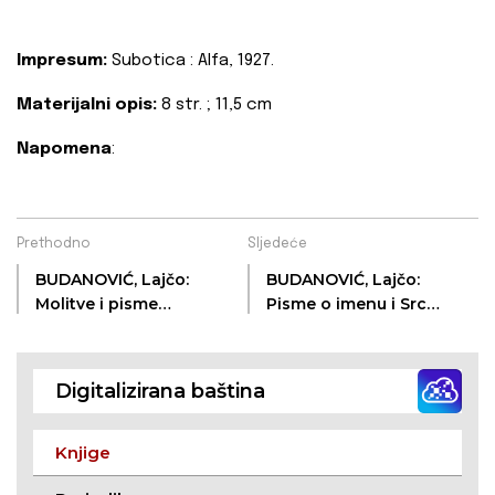
Impresum:
Subotica : Alfa, 1927.
Materijalni opis:
8 str. ; 11,5 cm
Napomena
:
Prethodno
Sljedeće
BUDANOVIĆ, Lajčo:
BUDANOVIĆ, Lajčo:
Molitve i pisme
Pisme o imenu i Srcu
korizmene, uskršnje i
Isusovu u
duhovske iz Velike
sakramentske iz
slave Božije
Velike slave Božije
Digitalizirana baština
Knjige