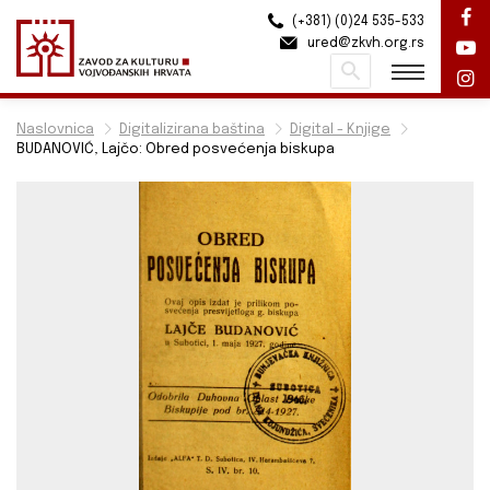
(+381) (0)24 535-533
ured@zkvh.org.rs
Pretraži
Naslovnica
Digitalizirana baština
Digital - Knjige
BUDANOVIĆ, Lajčo: Obred posvećenja biskupa