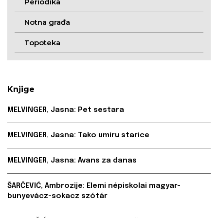
Periodika
Notna građa
Topoteka
Knjige
MELVINGER, Jasna: Pet sestara
MELVINGER, Jasna: Tako umiru starice
MELVINGER, Jasna: Avans za danas
ŠARČEVIĆ, Ambrozije: Elemi népiskolai magyar-
bunyevácz-sokacz szótár