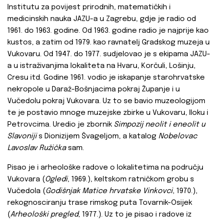
Institutu za povijest prirodnih, matematičkih i
medicinskih nauka JAZU-a u Zagrebu, gdje je radio od
1961. do 1963. godine. Od 1963. godine radio je najprije kao
kustos, a zatim od 1979. kao ravnatelj Gradskog muzeja u
Vukovaru. Od 1947. do 1977. sudjelovao je s ekipama JAZU-
a u istraživanjima lokaliteta na Hvaru, Korčuli, Lošinju,
Cresu itd. Godine 1961. vodio je iskapanje starohrvatske
nekropole u Daraž-Bošnjacima pokraj Županje i u
Vučedolu pokraj Vukovara. Uz to se bavio muzeologijom
te je postavio mnoge muzejske zbirke u Vukovaru, Iloku i
Petrovcima. Uredio je zbornik
Simpozij neolit i eneolit u
Slavoniji
s Dionizijem Švageljom, a katalog
Nobelovac
Lavoslav Ružička
sam.
Pisao je i arheološke radove o lokalitetima na području
Vukovara (
Ogledi
, 1969.), keltskom ratničkom grobu s
Vučedola (
Godišnjak Matice hrvatske Vinkovci
, 1970.),
rekognosciranju trase rimskog puta Tovarnik-Osijek
(
Arheološki pregled
, 1977.). Uz to je pisao i radove iz