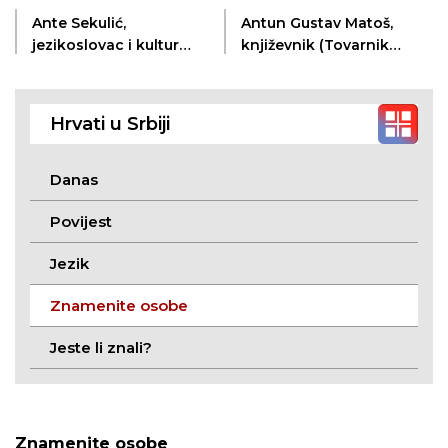
Ante Sekulić,
Antun Gustav Matoš,
jezikoslovac i kulturni
književnik (Tovarnik,
povjesničar
13. 6. 1873. – Zagreb,
(Tavankut, 16. 11. 1920.
17. 3. 1914.)
- Zagreb, 18. 3. 2016.)
Hrvati u Srbiji
Danas
Povijest
Jezik
Znamenite osobe
Jeste li znali?
Znamenite osobe