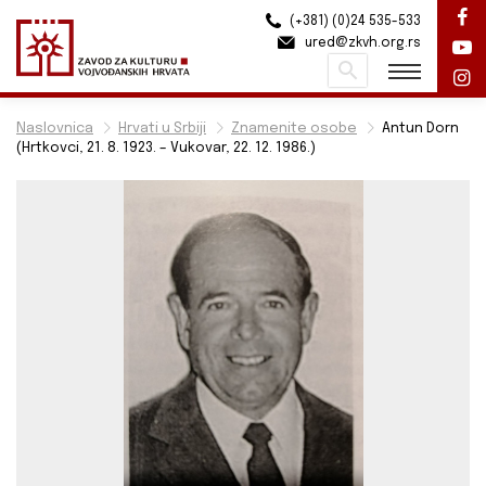
(+381) (0)24 535-533
ured@zkvh.org.rs
Pretraži
Naslovnica
Hrvati u Srbiji
Znamenite osobe
Antun Dorn
(Hrtkovci, 21. 8. 1923. – Vukovar, 22. 12. 1986.)