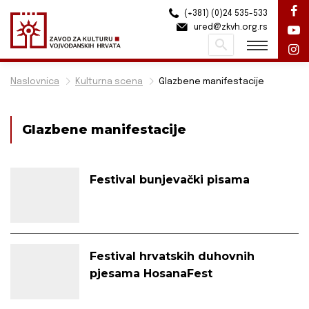
(+381) (0)24 535-533
ured@zkvh.org.rs
Pretraži
Naslovnica
Kulturna scena
Glazbene manifestacije
Glazbene manifestacije
Festival bunjevački pisama
Festival hrvatskih duhovnih
pjesama HosanaFest