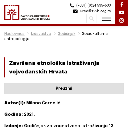
(+381) (0)24 535-533
ured@zkvh.org.rs
Pretraži
Naslovnica
Izdavaštvo
Godišnjak
Sociokulturna
antropologija
Završena etnološka istraživanja
vojvođanskih Hrvata
Preuzmi
Autor(i):
Milana Černelić
Godina:
2021.
Izdanje:
Godišnjak za znanstvena istraživanja 13: