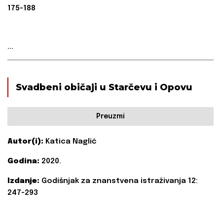
175-188
...
Svadbeni običaji u Starčevu i Opovu
Preuzmi
Autor(i):
Katica Naglić
Godina:
2020.
Izdanje:
Godišnjak za znanstvena istraživanja 12:
247-293