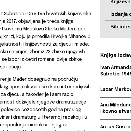
Književ
z Subotice i Društva hrvatskih književnika
Izdanja 
a 2017. objavljena je treća knjiga
Bibliote
rtkovcima Miroslava Slavka Mađera pod
oj knjizi, koju je priredila Hrvojka Mihanović
latnosti i književnosti za djecu i mlade.
ku sačinjen izbor iz 22 zbirke njegovih
Knjige Izda
se izbor iz četiri romana, dvije zbirke
sa i eseja.
Ivan Armand
Subotici 1945
varenja Mađer dosegnuo na području
ikog opusa okušao se i kao autor radijskih
Lazar Merkov
 za djecu, a također je i sam radio
arnost doživjele njegove dramatizacije
Ana Milodanov
ge polovice šezdesetih godina prošlog
likovno stva
nar i dramaturg u literarnoj redakciji i u
poslenja inicirali su i njegov
Antun Gustav 