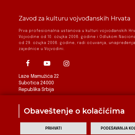
Zavod za kulturu vojvođanskih Hrvata
Prva profesionalna ustanova u kulturi vojvođanskih H
Vojvodine od 10. ožujka 2008. godine i Odlukom Nacio
od 29. ožujka 2008. godine, radi očuvanja, unapređenja
zajednice u Vojvodini.
Laze Mamužića 22
Subotica 24000
Republika Srbija
ured@zkvh.org.rs
Obaveštenje o kolačićima
PRIHVATI
PODEŠAVANJA KOL
Za