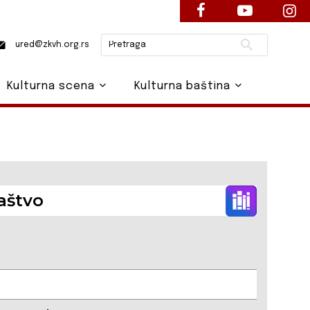
Pretraži
ured@zkvh.org.rs
Kulturna scena
Kulturna baština
aštvo