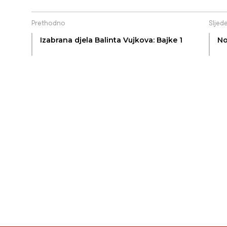
Prethodno
Sljed
Izabrana djela Balinta Vujkova: Bajke 1
No