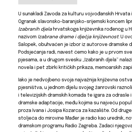
U sunakladi Zavoda za kulturu vojvođanskih Hrvata i
Ogranak slavonsko-baranjsko-srijemski koncem lipnj
Izabranih djela
hrvatskoga književnika rođenog u H
nazivom
Izabrane drame i dječja književnost
. U ov
Salopek, obuhvaćen je izbor iz autorove dramske dje
Podsjećanja radi, navest ćemo kako je u prvom sves
pjesama, a u drugom svesku „Izabranih djela“ nalazi 
novela i pet zbirki kritičkih prikaza, memoarskih zapi
Iako je nedvojbeno svoja najvažnija književna ost
pjesništva, u jednom dijelu svojeg žanrovski raznol
i televizijskih dramskih komada te igara za odrasle i
dramske adaptacije, među kojima su najveću popul
proza Ivana i Josipa Kozarca za kazalište. Od dru
stoljeća do mirovine Mađer je radio kao urednik, novi
dramskom programu Radio Zagreba. Zadaci njegova za