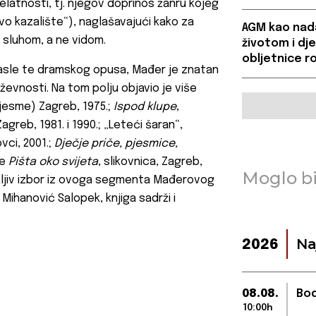
latnosti, tj. njegov doprinos žanru kojeg
ivo kazalište“), naglašavajući kako za
AGM kao nada
 sluhom, a ne vidom.
životom i d
obljetnice ro
asle te dramskog opusa, Mađer je znatan
iževnosti. Na tom polju objavio je više
pjesme) Zagreb, 1975.;
Ispod klupe
,
greb, 1981. i 1990.; „Leteći šaran“,
vci, 2001.;
Dječje priče, pjesmice,
te
Pišta oko svijeta
, slikovnica, Zagreb,
Moglo bi
pažljiv izbor iz ovoga segmenta Mađerovog
Mihanović Salopek, knjiga sadrži i
Na
2026
08.08.
Bod
10:00h