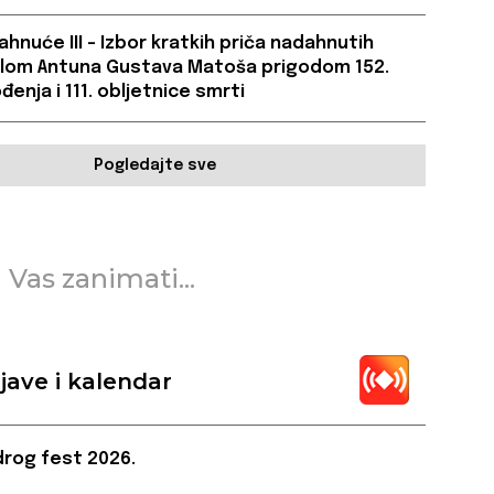
hnuće III – Izbor kratkih priča nadahnutih
jelom Antuna Gustava Matoša prigodom 152.
đenja i 111. obljetnice smrti
Pogledajte sve
 Vas zanimati...
jave i kalendar
rog fest 2026.