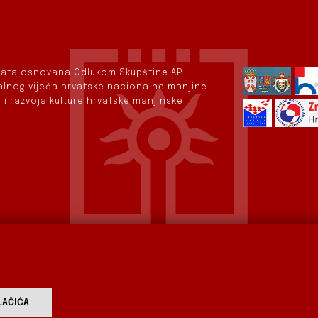
rvata osnovana Odlukom Skupštine AP
nalnog vijeća hrvatske nacionalne manjine
 i razvoja kulture hrvatske manjinske
AČIĆA
vod
Aktualnosti
Izdavaštvo
Digitalizirana baština