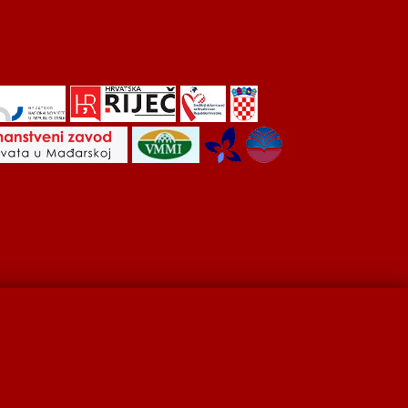
Hrvati u Srbiji
Kulturna scena
Kulturna baština