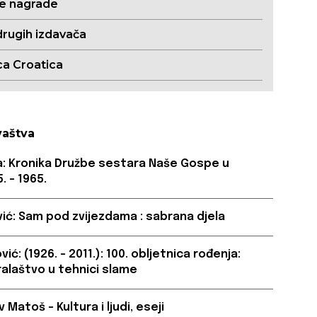
ne nagrade
drugih izdavača
ca Croatica
vaštva
a: Kronika Družbe sestara Naše Gospe u
. – 1965.
ić: Sam pod zvijezdama : sabrana djela
ić: (1926. – 2011.): 100. obljetnica rođenja:
ralaštvo u tehnici slame
Matoš – Kultura i ljudi, eseji