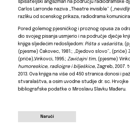
spisateljski angažman na području radiodramske dje
Carlos Larronde naziva „Theatre invisible“ („nevidlj
razliku od scenskog prikaza, radiodrama komunicira
Pored golemog pjesničkog i proznog opusa za odr
dio svojeg pisanja usmjerio i na područje dječje knj
knjiga sljedećim redoslijedom:
Pišta s vašarišta
, (
(pjesme) Čakovec, 1981.; „Djedovo slovo“, (priče) Za
(priče),Vinkovci, 1995.;
Zavičajni tim
, (pjesme) Vinko
humoreskice, radioigre i bilješkice
, Zagreb, 2007. 
2013. Ova knjiga na više od 450 stranica donosi i 
stvaralaštva, a osim uvodne studije dr. sc. Hrvojke 
bibliografske podatke o Miroslavu Slavku Mađeru.
Naruči