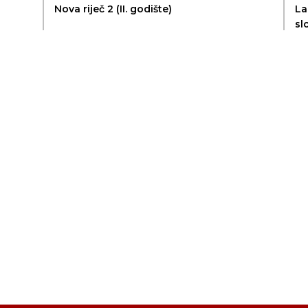
Nova riječ 2 (II. godište)
La
sl
Se