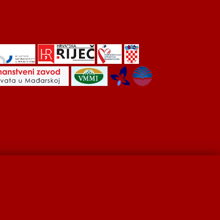
Hrvati u Srbiji
Kulturna scena
Kulturna baština