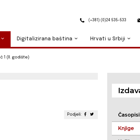
(+381) (0)24 535-533
o
Digitalizirana baština
Hrvati u Srbiji
č 1 (II. godište)
Izdav
Časopisi
Podjeli:
Knjige