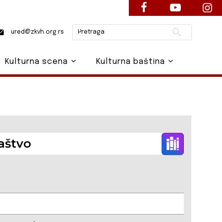
Pretraži
ured@zkvh.org.rs
Kulturna scena
Kulturna baština
aštvo