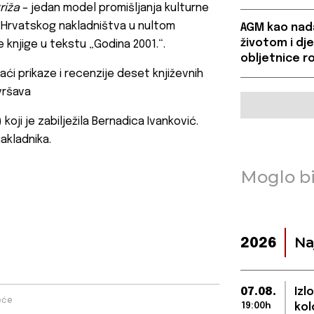
riža
– jedan model promišljanja kulturne
z „Hrvatskog nakladništva u nultom
AGM kao nada
životom i d
knjige u tekstu „Godina 2001.“.
obljetnice ro
naći prikaze i recenzije deset književnih
avršava
oji je zabilježila Bernadica Ivanković.
akladnika.
Moglo bi
Na
2026
07.08.
Izl
eće
19:00h
kol