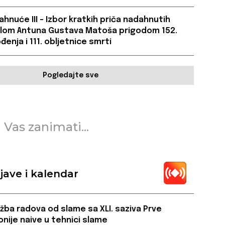
hnuće III – Izbor kratkih priča nadahnutih
jelom Antuna Gustava Matoša prigodom 152.
đenja i 111. obljetnice smrti
Pogledajte sve
 Vas zanimati...
jave i kalendar
ožba radova od slame sa XLI. saziva Prve
onije naive u tehnici slame