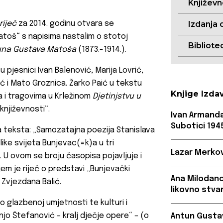
Književ
riječ
za 2014. godinu otvara se
Izdanja 
toš“ s napisima nastalim o stotoj
Bibliote
una Gustava Matoša
(1873.-1914.).
u pjesnici Ivan Balenović, Marija Lovrić,
ć i Mato Groznica. Žarko Paić u tekstu
Knjige Izda
ma i tragovima u Krležinom
Djetinjstvu u
 književnosti“.
Ivan Armand
Subotici 1945
va teksta: „Samozatajna poezija Stanislava
like svijeta Bunjevac(=k)a u tri
Lazar Merkov
 U ovom se broju časopisa pojavljuje i
jem je riječ o predstavi „Bunjevački
Ana Milodanov
 Zvjezdana Balić.
likovno stva
 o glazbenoj umjetnosti te kulturi i
jo Štefanović – kralj dječje opere“ – (o
Antun Gustav 