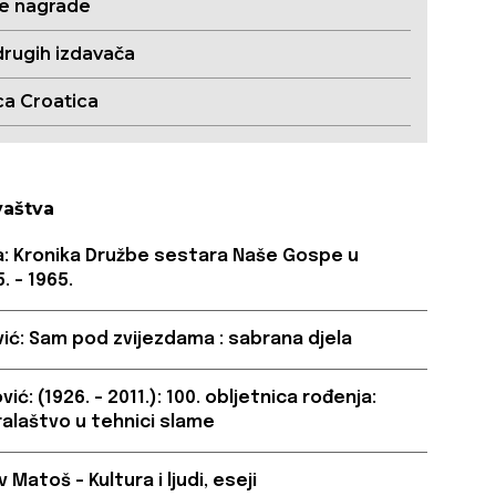
ne nagrade
drugih izdavača
ca Croatica
vaštva
a: Kronika Družbe sestara Naše Gospe u
. – 1965.
ić: Sam pod zvijezdama : sabrana djela
ić: (1926. – 2011.): 100. obljetnica rođenja:
ralaštvo u tehnici slame
Matoš – Kultura i ljudi, eseji