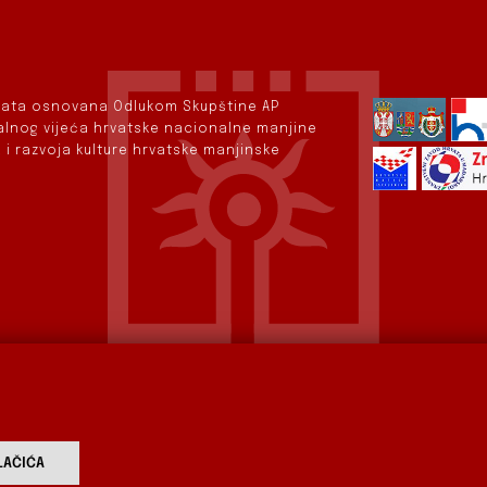
rvata osnovana Odlukom Skupštine AP
nalnog vijeća hrvatske nacionalne manjine
 i razvoja kulture hrvatske manjinske
AČIĆA
vod
Aktualnosti
Izdavaštvo
Digitalizirana baština