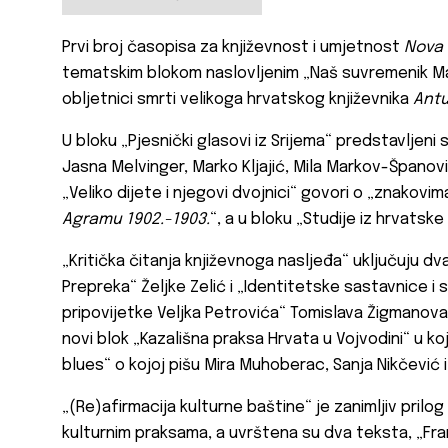
Prvi broj časopisa za književnost i umjetnost
Nova 
tematskim blokom naslovljenim „Naš suvremenik Ma
obljetnici smrti velikoga hrvatskog književnika
Ant
U bloku „Pjesnički glasovi iz Srijema“ predstavljeni s
Jasna Melvinger, Marko Kljajić, Mila Markov-Španovi
„Veliko dijete i njegovi dvojnici“ govori o „znakovi
Agramu 1902.-1903.
“, a u bloku „Studije iz hrvatske
„Kritička čitanja književnoga nasljeđa“ uključuju d
Prepreka“ Željke Zelić i „Identitetske sastavnice i s
pripovijetke Veljka Petrovića“ Tomislava Žigmanova.
novi blok „Kazališna praksa Hrvata u Vojvodini“ u ko
blues“ o kojoj pišu Mira Muhoberac, Sanja Nikčević i
„(Re)afirmacija kulturne baštine“ je zanimljiv prilog
kulturnim praksama, a uvrštena su dva teksta, „Fran