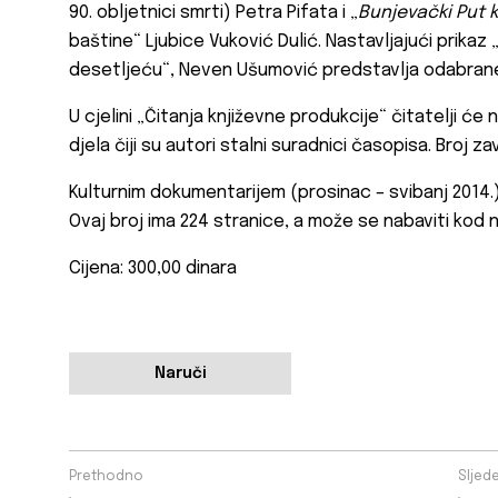
90. obljetnici smrti) Petra Pifata i „
Bunjevački Put k
baštine“ Ljubice Vuković Dulić. Nastavljajući prika
desetljeću“, Neven Ušumović predstavlja odabrane 
U cjelini „Čitanja književne produkcije“ čitatelji će 
djela čiji su autori stalni suradnici časopisa. Broj z
Kulturnim dokumentarijem (prosinac – svibanj 2014.) k
Ovaj broj ima 224 stranice, a može se nabaviti kod n
Cijena: 300,00 dinara
Naruči
Prethodno
Sljed