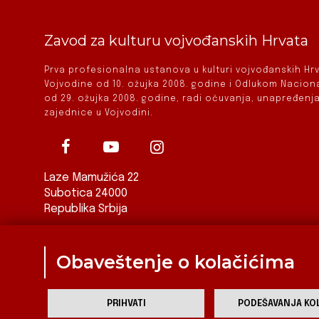
Zavod za kulturu vojvođanskih Hrvata
Prva profesionalna ustanova u kulturi vojvođanskih H
Vojvodine od 10. ožujka 2008. godine i Odlukom Nacio
od 29. ožujka 2008. godine, radi očuvanja, unapređenja
zajednice u Vojvodini.
Laze Mamužića 22
Subotica 24000
Republika Srbija
ured@zkvh.org.rs
Obaveštenje o kolačićima
PRIHVATI
PODEŠAVANJA KOL
Za