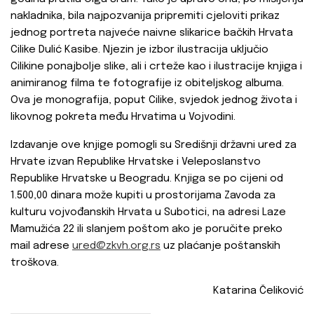
nakladnika, bila najpozvanija pripremiti cjeloviti prikaz
jednog portreta najveće naivne slikarice bačkih Hrvata
Cilike Dulić Kasibe. Njezin je izbor ilustracija uključio
Cilikine ponajbolje slike, ali i crteže kao i ilustracije knjiga i
animiranog filma te fotografije iz obiteljskog albuma.
Ova je monografija, poput Cilike, svjedok jednog života i
likovnog pokreta među Hrvatima u Vojvodini.
Izdavanje ove knjige pomogli su Središnji državni ured za
Hrvate izvan Republike Hrvatske i Veleposlanstvo
Republike Hrvatske u Beogradu. Knjiga se po cijeni od
1.500,00 dinara može kupiti u prostorijama Zavoda za
kulturu vojvođanskih Hrvata u Subotici, na adresi Laze
Mamužića 22 ili slanjem poštom ako je poručite preko
mail adrese
ured@zkvh.org.rs
uz plaćanje poštanskih
troškova.
Katarina Čeliković