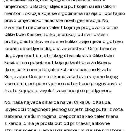
umjetnosti u Bačkoj, slijedeći put kojim su išli i Cilikini
mentori i okružje koje se s godinama razvijalo i postajalo
pravo umjetničko rasadište novih generacija. No,
izvornost i neobičan talent kojim je progovorio crtež
Cilike Dulić Kasibe, toliko je drukčiji od svih ostalih
protagonista likovne scene koliko traje njezino gotovo
sedam desetljeća dugo stvaralaštvo.“ Osim talenta,
dugovječnost umjetničkog stvaralaštva Cilike Dulić
Kasibe ima i posebnost koja ju kvalificira za likovnu
„kroničarku nematerijalne kulturne baštine Hrvata
Bunjevaca. Ona je na slikama zaustavila vrijeme kojeg
više nema, potpuno vjerno i autentično progovorivši o
životu kojega je živjela“, zapisano je u predgovoru.
No, naša najveća slikarica naive, Cilika Dulić Kasiba,
„svjedoči i tragičnost jednog umjetničkog puta i života.
Izabrana među mnogima, prepoznata kao talentirana
slikarica, Cilika je prošla put od priznavanja likovne
stručne scene, ulaska u galerijske i muzejske prostore u