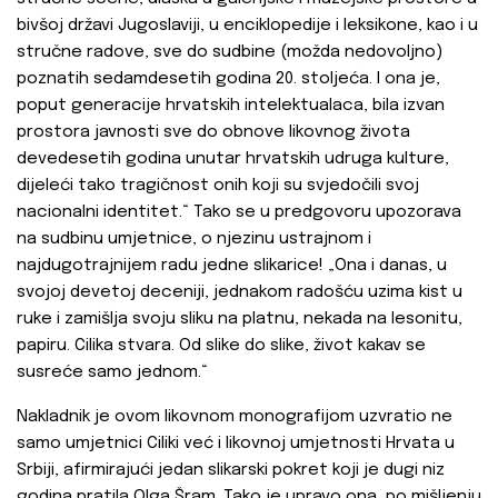
bivšoj državi Jugoslaviji, u enciklopedije i leksikone, kao i u
stručne radove, sve do sudbine (možda nedovoljno)
poznatih sedamdesetih godina 20. stoljeća. I ona je,
poput generacije hrvatskih intelektualaca, bila izvan
prostora javnosti sve do obnove likovnog života
devedesetih godina unutar hrvatskih udruga kulture,
dijeleći tako tragičnost onih koji su svjedočili svoj
nacionalni identitet.“ Tako se u predgovoru upozorava
na sudbinu umjetnice, o njezinu ustrajnom i
najdugotrajnijem radu jedne slikarice! „Ona i danas, u
svojoj devetoj deceniji, jednakom radošću uzima kist u
ruke i zamišlja svoju sliku na platnu, nekada na lesonitu,
papiru. Cilika stvara. Od slike do slike, život kakav se
susreće samo jednom.“
Nakladnik je ovom likovnom monografijom uzvratio ne
samo umjetnici Ciliki već i likovnoj umjetnosti Hrvata u
Srbiji, afirmirajući jedan slikarski pokret koji je dugi niz
godina pratila Olga Šram. Tako je upravo ona, po mišljenju