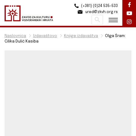
(+381) (0)24 535-533
ured@zkvh.org.rs
Pretraži
Naslovnica
Izdavaštovo
Knjige izdavaštva
Olga Šram:
Cilika Dulić Kasiba