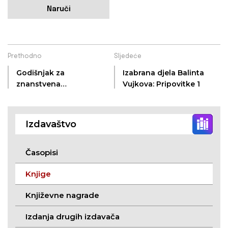
Naruči
Prethodno
Sljedeće
Godišnjak za
Izabrana djela Balinta
znanstvena
Vujkova: Pripovitke 1
istraživanja 11
Izdavaštvo
Časopisi
Knjige
Književne nagrade
Izdanja drugih izdavača