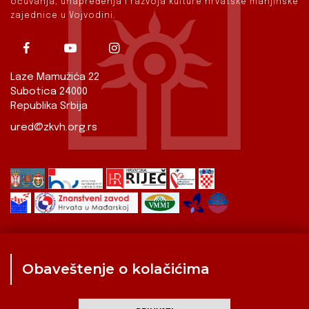
očuvanja, unapređenja i razvoja kulture hrvatske manjinske
zajednice u Vojvodini.
Laze Mamužića 22
Subotica 24000
Republika Srbija
ured@zkvh.org.rs
Obaveštenje o kolačićima
Zavod
Aktualnosti
Izdavaštvo
Digitalizirana baština