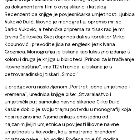
za dokumentarni film o ovoj slikarici i katalog.
Recenzentica knjige je povjesničarka umjetnosti Ljubica
Vuković Dulić, likovno je monografiju opremio mr. sc.
Darko Vuković, a tehnička priprema za tisak rad je mr.
Ervina Čelikovića. Svoj doprinos dali su korektor Mirko
Kopunović i prevoditeljica na engleski jezik Ivana
Groznica. Monografija je tiskana kao luksuzno izdanje u
koloru i druga je knjiga u biblioteci „Prinosi za istraživanje
likovne baštine“, ima 112 stranica, a tiskana je u
petrovaradinskoj tiskari „Simbol“.
U predgovoru naslovljenom „Portret jedne umjetnice i
vremena“, urednica knjige piše: „Stvaralaštvo i
umjetnički put samouke naivne slikarice Cilike Dulić
Kasibe dobilo je svoju trajnu potvrdu u monografiji koja
nosi njezino ime. Njome prikazujemo jednu od
najzanimljivijih umjetnica u povijesti likovne naivne
umjetnosti u Vojvodini, koju smatramo 'brendom'
hrvatske naive u Vojvodini. Rođena prije 88 godina,