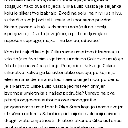
spajajući tako dva stoljeća, Cilika Dulić Kasiba je seljanka
koju je slikarstvo izabralo. Živeći na selu, na njivi i uz njivu,
skrbeći o svojoj obitelji, imala je izbor samo prividno.
Naime, posao u kući, u dvorištu salaša ili na zemlji,
ispunjavao je život djevojčice, a potom djevojke i
napokon supruge, majke i, na koncu, udovice.“
Konstatirajući kako je Ciliku sama umjetnost izabrala, u
vrlo teškim životnim uvjetima, urednica Čeliković upućuje
čitatelja i na važna pitanja. Primjerice, kakvo je Cilikino
slikarstvo, kakve ga karakteristike opisuju, po kojim je
elementima definiramo kao naivnu umjetnicu, po čemu
je slikarstvo Cilike Dulić Kasiba jedinstven primjer
izvornog umjetnika s našeg područja? Upravo na ova
pitanja odgovora autorica ove monografije,
povjesničarka umjetnosti Olga Šram koja je i sama svojim
stručnim radom u Subotici pridonijela evaluaciji naivne i
drugih vrsta umjetnosti. „Prateći slikaricu Ciliku autorica
je ukazala na najvitalnije grane hrvatske naivne