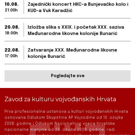
10.08.
Zajednički koncert HKC-a Bunjevačko kolo i
21:00h
KUD-a Vuk Karadžić
20.08.
Izložba slika s XXIX. i početak XXX. saziva
18:00h
Međunarodne likovne kolonije Bunarić
22.08.
Zatvaranje XXX. Međunarodne likovne
17:00h
kolonije Bunarić
Pogledajte sve
Zavod za kulturu vojvođanskih Hrvata
Prva profesionalna ustanova u kulturi vojvođanskih Hrvata
osnovana Odlukom Skupštine AP Vojvodine od 10. ožujka
2008. godine i Odlukom Nacionalnog vijeća hrvatske
nacionalne manjine od 29. ožujka 2008. godine, radi