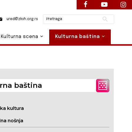
Pretraži
ured@zkvh.org.rs
Kulturna scena
Kulturna baština
rna baština
ska kultura
na nošnja