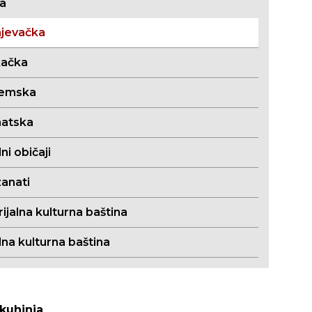
ja
jevačka
kačka
jemska
atska
i običaji
zanati
jalna kulturna baština
lna kulturna baština
kuhinja