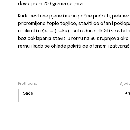
dovoljno je 200 grama šećera.
Kada nestane pjene i masa počne pućkati, pekmez 
pripremljene tople teglice, staviti celofan i poklo
upakirati u ćebe (deku) i sutradan odložiti s ost
bez poklapanja staviti u rernu na 80 stupnjeva oko 15
rernu i kada se ohlade pokriti celofanom i zatvara
Prethodno
Sljed
Saće
Kr