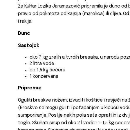
Za KuHar Lozika Jaramazović pripremila je dunc od b
pravio od pekmeza od kajsija (marelica) ili šljiva. Od 
i rakija.
Dunc
Sastojci:
oko 7 kg zrelih a tvrdih bresaka, u narodu po
2 litra vode
do 1,5 kg šećera
1 konzervans
Priprema:
Oguliti breskve nožem, izvaditi koštice i rasjeći na 
(Breskve se mogu guliti i potapanjem u kipuću vodu).
sumporiranje. Poslije nekih pola sata oprati ih iz dv
tegle. Skuhati sirup od oko 2 l vode i 1-1,5 kg šećera