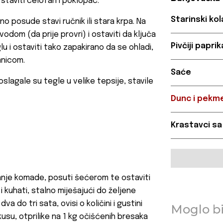
staviti celofan i poklopac.
Starinski ko
o posude stavi ručnik ili stara krpa. Na
vodom (da prije provri) i ostaviti da ključa
Pivčiji papri
glu i ostaviti tako zapakirano da se ohladi,
mnicom.
Saće
slagale su tegle u velike tepsije, stavile
Dunc i pekme
Krastavci sa
 manje komade, posuti šećerom te ostaviti
 kuhati, stalno miješajući do željene
a do tri sata, ovisi o količini i gustini
Moglo bi
usu, otprilike na 1 kg očišćenih bresaka