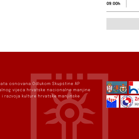
09:00h
rvata osnovana Odlukom Skupštine AP
nalnog vijeća hrvatske nacionalne manjine
 i razvoja kulture hrvatske manjinske