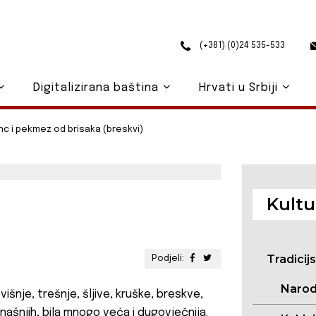
(+381) (0)24 535-533
Digitalizirana baština
Hrvati u Srbiji
nc i pekmez od brisaka (breskvi)
Kultu
Tradicij
Podjeli:
Narod
išnje, trešnje, šljive, kruške, breskve,
anašnjih, bila mnogo veća i dugovječnija.