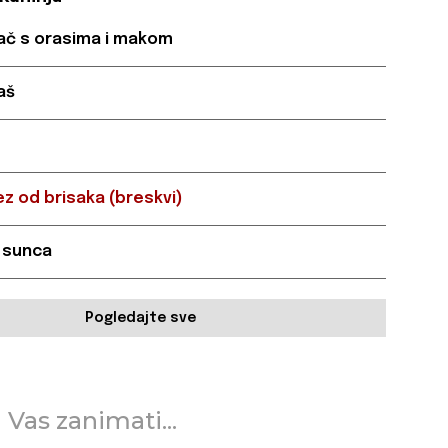
lač s orasima i makom
kaš
z od brisaka (breskvi)
 sunca
Pogledajte sve
 Vas zanimati...