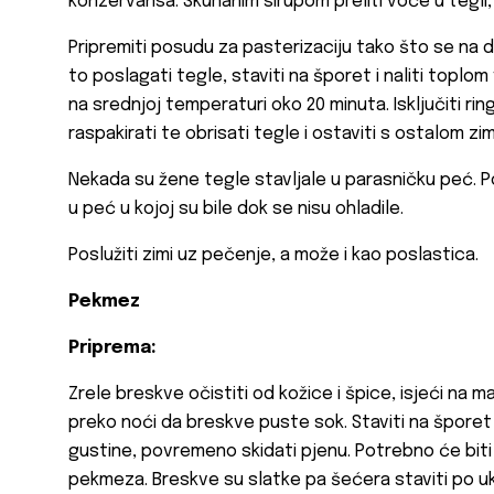
konzervansa. Skuhanim sirupom preliti voće u tegli, 
Pripremiti posudu za pasterizaciju tako što se na dn
to poslagati tegle, staviti na šporet i naliti toplom 
na srednjoj temperaturi oko 20 minuta. Isključiti rin
raspakirati te obrisati tegle i ostaviti s ostalom zi
Nekada su žene tegle stavljale u parasničku peć. Po
u peć u kojoj su bile dok se nisu ohladile.
Poslužiti zimi uz pečenje, a može i kao poslastica.
Pekmez
Priprema:
Zrele breskve očistiti od kožice i špice, isjeći na
preko noći da breskve puste sok. Staviti na šporet i
gustine, povremeno skidati pjenu. Potrebno će biti dv
pekmeza. Breskve su slatke pa šećera staviti po uk