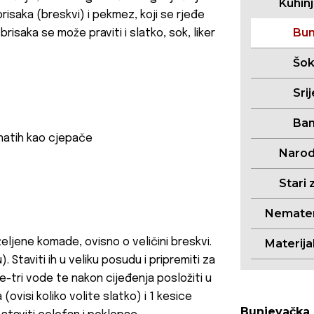
Kuhin
risaka (breskvi) i pekmez, koji se rjeđe
Bun
brisaka se može praviti i slatko, sok, liker
Šo
Sri
Ban
znatih kao cjepače
Narodn
Stari 
Nemateri
željene komade, ovisno o veličini breskvi.
Materija
 Staviti ih u veliku posudu i pripremiti za
ije-tri vode te nakon cijeđenja posložiti u
 (ovisi koliko volite slatko) i 1 kesice
Bunjevačka 