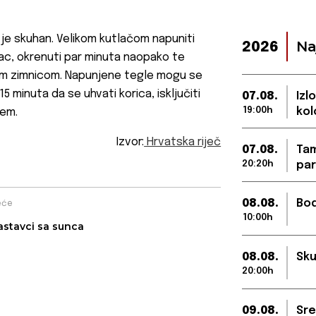
je skuhan. Velikom kutlačom napuniti
Na
2026
pac, okrenuti par minuta naopako te
alom zimnicom. Napunjene tegle mogu se
 minuta da se uhvati korica, isključiti
07.08.
Izl
19:00h
kol
čem.
Izvor:
Hrvatska riječ
07.08.
Tam
20:20h
par
08.08.
Bod
eće
10:00h
astavci sa sunca
08.08.
Sku
20:00h
09.08.
Sre