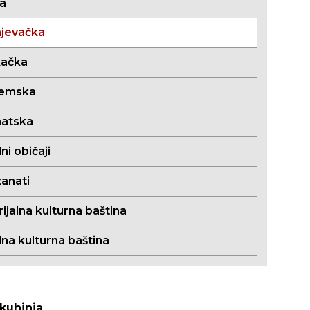
ja
jevačka
kačka
jemska
atska
i običaji
zanati
jalna kulturna baština
lna kulturna baština
kuhinja