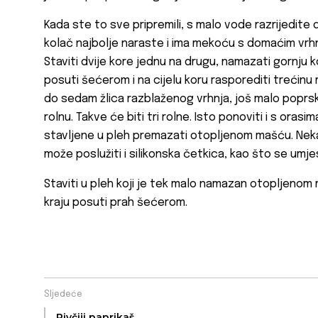
Kada ste to sve pripremili, s malo vode razrijedite 
kolač najbolje naraste i ima mekoću s domaćim vrh
Staviti dvije kore jednu na drugu, namazati gornju
posuti šećerom i na cijelu koru rasporediti trećinu
do sedam žlica razblaženog vrhnja, još malo poprska
rolnu. Takve će biti tri rolne. Isto ponoviti i s orasi
stavljene u pleh premazati otopljenom mašću. Neka
može poslužiti i silikonska četkica, kao što se umjes
Staviti u pleh koji je tek malo namazan otopljenom
kraju posuti prah šećerom.
Sljedeće
Pivčiji paprikaš