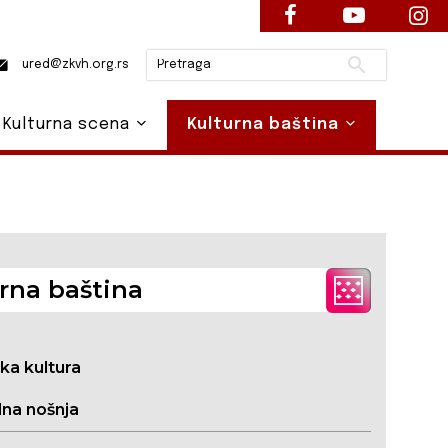
Pretraži
ured@zkvh.org.rs
Kulturna scena
Kulturna baština
rna baština
ska kultura
na nošnja