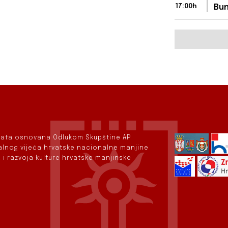
17:00h
Bun
rvata osnovana Odlukom Skupštine AP
nalnog vijeća hrvatske nacionalne manjine
 i razvoja kulture hrvatske manjinske