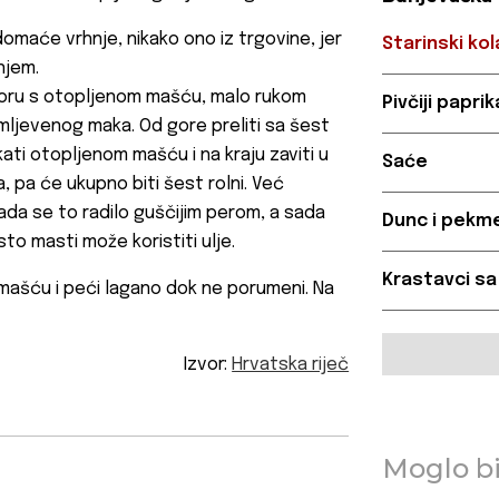
domaće vrhnje, nikako ono iz trgovine, jer
Starinski ko
njem.
 koru s otopljenom mašću, malo rukom
Pivčiji papri
 mljevenog maka. Od gore preliti sa šest
ti otopljenom mašću i na kraju zaviti u
Saće
ma, pa će ukupno biti šest rolni. Već
da se to radilo guščijim perom, a sada
Dunc i pekme
to masti može koristiti ulje.
Krastavci sa
 mašću i peći lagano dok ne porumeni. Na
Izvor:
Hrvatska riječ
Moglo bi