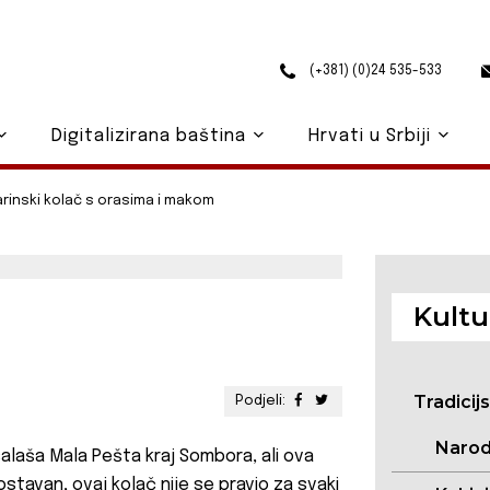
(+381) (0)24 535-533
Digitalizirana baština
Hrvati u Srbiji
arinski kolač s orasima i makom
Kultu
Tradicij
Podjeli:
Narod
 salaša Mala Pešta kraj Sombora, ali ova
nostavan, ovaj kolač nije se pravio za svaki