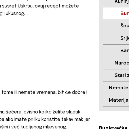
Kuhin
 u susret Uskrsu, ovaj recept možete
Bun
g i ukusnog.
Šo
Sri
Ban
Narodn
Stari 
Nemateri
ni tome ili nemate vremena, bit će dobre i
Materija
ama šećera, ovisno koliko želite sladak
a ako imate priliku koristite takav mak jer
šini i već kupljenog mljevenog.
Bunjevačka 