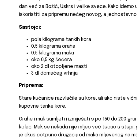
dan već za Božić, Uskrs i velike svece. Kako idemo
iskoristiti za pripremu nečeg novog, a jednostavno
Sastojci:
pola kilograma tankih kora
0,5 kilograma oraha
0,5 kilograma maka
oko 0,5 kg šećera
oko 2 dl otopljene masti
3 dl domaćeg vrhnja
Priprema:
Stare kućanice razvlačile su kore, ali ako niste vič
kupovne tanke kore.
Orahe i mak samljeti i izmiješati s po 150 do 200 gr
kolač. Mak se nekada nije mljeo već tucao u stupi, p
je okus potpuno drugačiji od maka mljevenog na ma