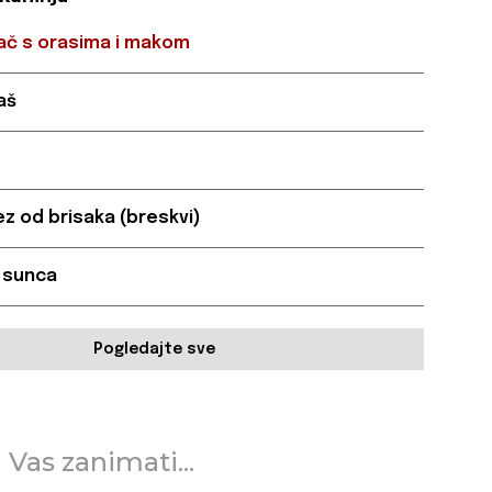
lač s orasima i makom
kaš
z od brisaka (breskvi)
 sunca
Pogledajte sve
 Vas zanimati...