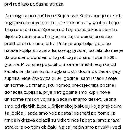
prvi red kao počasna straža.
„Vatrogasano društvo iz Srijemskih Karlovaca je nekada
organiziralo čuvanje straže kod Isusovog groba i to je
trajalo cijelu noć. Sjećam se tog običaja kada sam bio
dijete. Sedamdesetih godina taj se običaj prestao
prakticirati u našoj crkvi. Pitanje prijatelja ‘gdje se
nalaze koplja stražara Isusovog groba’, potaknulo me je
da ponovno obnovimo taj običaj što smo i učinili 2001.
godine. Prvo smo posudili uniforme rimskih vojnika od
kazališta, da bismo uz suglasnost i doprinos tadašnjeg
župnika Ivice Živkovića 2004. godine, sami izradili svoje
uniforme. Uz financijsku pomoć predsjednika općine i
donacija župljana, prije pet godina smo kupili nove
uniforme rimskih vojnika. Sada ih imamo deset. Jedna
smo od rijetkih župa u Srijemskoj biskupiji koja prakticira
taj običaj i sada smo već postali poznati po tome. Iz
mnogih država dolazili su vidjeti nas i postali smo prava
atrakcija po tom običaju. Na taj način smo privukli i veći