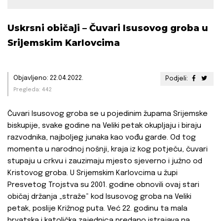
Uskrsni običaji – Čuvari Isusovog groba u
Srijemskim Karlovcima
Objavljeno: 22.04.2022.
Podjeli:
Pregleda: 442
Čuvari Isusovog groba se u pojedinim župama Srijemske
biskupije, svake godine na Veliki petak okupljaju i biraju
razvodnika, najboljeg junaka kao vođu garde. Od tog
momenta u narodnoj nošnji, kraja iz kog potječu, čuvari
stupaju u crkvu i zauzimaju mjesto sjeverno i južno od
Kristovog groba. U Srijemskim Karlovcima u župi
Presvetog Trojstva su 2001. godine obnovili ovaj stari
običaj držanja „straže“ kod Isusovog groba na Veliki
petak, poslije Križnog puta. Već 22. godinu ta mala
hrvatska i katolička zajednica predano istrajava na