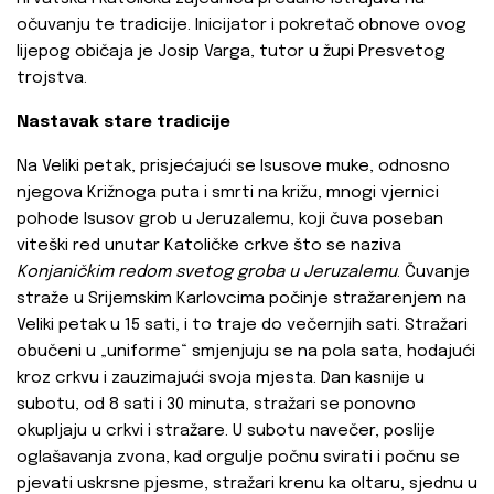
očuvanju te tradicije. Inicijator i pokretač obnove ovog
lijepog običaja je Josip Varga, tutor u župi Presvetog
trojstva.
Nastavak stare tradicije
Na Veliki petak, prisjećajući se Isusove muke, odnosno
njegova Križnoga puta i smrti na križu, mnogi vjernici
pohode Isusov grob u Jeruzalemu, koji čuva poseban
viteški red unutar Katoličke crkve što se naziva
Konjaničkim redom svetog groba u Jeruzalemu
. Čuvanje
straže u Srijemskim Karlovcima počinje stražarenjem na
Veliki petak u 15 sati, i to traje do večernjih sati. Stražari
obučeni u „uniforme“ smjenjuju se na pola sata, hodajući
kroz crkvu i zauzimajući svoja mjesta. Dan kasnije u
subotu, od 8 sati i 30 minuta, stražari se ponovno
okupljaju u crkvi i stražare. U subotu navečer, poslije
oglašavanja zvona, kad orgulje počnu svirati i počnu se
pjevati uskrsne pjesme, stražari krenu ka oltaru, sjednu u