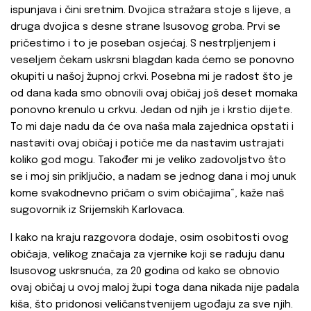
ispunjava i čini sretnim. Dvojica stražara stoje s lijeve, a
druga dvojica s desne strane Isusovog groba. Prvi se
pričestimo i to je poseban osjećaj. S nestrpljenjem i
veseljem čekam uskrsni blagdan kada ćemo se ponovno
okupiti u našoj župnoj crkvi. Posebna mi je radost što je
od dana kada smo obnovili ovaj običaj još deset momaka
ponovno krenulo u crkvu. Jedan od njih je i krstio dijete.
To mi daje nadu da će ova naša mala zajednica opstati i
nastaviti ovaj običaj i potiče me da nastavim ustrajati
koliko god mogu. Također mi je veliko zadovoljstvo što
se i moj sin priključio, a nadam se jednog dana i moj unuk
kome svakodnevno pričam o svim običajima“, kaže naš
sugovornik iz Srijemskih Karlovaca.
I kako na kraju razgovora dodaje, osim osobitosti ovog
običaja, velikog značaja za vjernike koji se raduju danu
Isusovog uskrsnuća, za 20 godina od kako se obnovio
ovaj običaj u ovoj maloj župi toga dana nikada nije padala
kiša, što pridonosi veličanstvenijem ugođaju za sve njih.