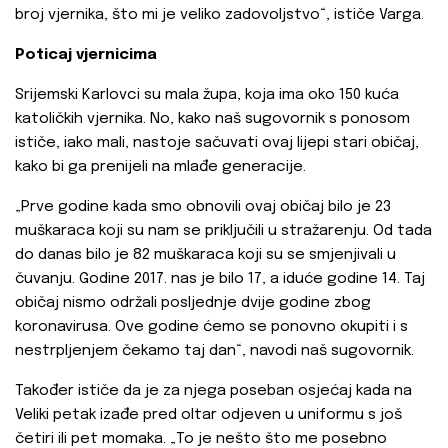
broj vjernika, što mi je veliko zadovoljstvo“, ističe Varga.
Poticaj vjernicima
Srijemski Karlovci su mala župa, koja ima oko 150 kuća
katoličkih vjernika. No, kako naš sugovornik s ponosom
ističe, iako mali, nastoje sačuvati ovaj lijepi stari običaj,
kako bi ga prenijeli na mlađe generacije.
„Prve godine kada smo obnovili ovaj običaj bilo je 23
muškaraca koji su nam se priključili u stražarenju. Od tada
do danas bilo je 82 muškaraca koji su se smjenjivali u
čuvanju. Godine 2017. nas je bilo 17, a iduće godine 14. Taj
običaj nismo održali posljednje dvije godine zbog
koronavirusa. Ove godine ćemo se ponovno okupiti i s
nestrpljenjem čekamo taj dan“, navodi naš sugovornik.
Također ističe da je za njega poseban osjećaj kada na
Veliki petak izađe pred oltar odjeven u uniformu s još
četiri ili pet momaka. „To je nešto što me posebno