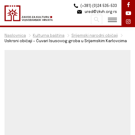
(+381) (0)24 535-533
ured@zkvh.org.rs
Pretraži
Naslovnica
Kulturna baština
Srijemski narodni običaji
Uskrsni običaji – Čuvari Isusovog groba u Srijemskim Karlovcima