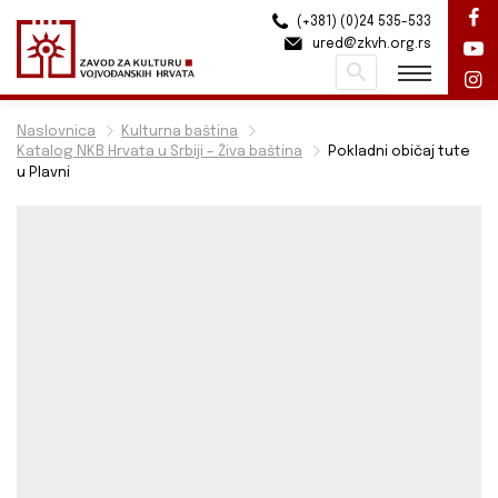
(+381) (0)24 535-533
ured@zkvh.org.rs
Pretraži
Naslovnica
Kulturna baština
Katalog NKB Hrvata u Srbiji – Živa baština
Pokladni običaj tute
u Plavni