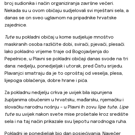
broj sudionika i način organiziranja završne večeri.
Nekada su u ovom običaju sudjelovali svi mještani sela, a
danas se on sveo uglavnom na pripadnike hrvatske
zajednice.
Tute
su pokladni običaj u kome sudjeluje mnoštvo
maskiranih osoba različite dobi, svirači, pjevači, plesači.
Iako pokladno vrijeme traje od Bogojavljenja do
Pepelnice, u Plavni se pokladni običaji danas svode na tri
dana: nedjelju, ponedjeljak i utorak, pred Čistu srijedu.
Plavanjci smatraju da je to oproštaj od veselja, plesa,
lijepoga oblačenja, dobre hrane i pića.
Za pokladnu nedjelju crkva je uvijek bila ispunjena
župljanima obučenim u hrvatsku, mađarsku, njemačku i
slovačku narodnu nošnju – u Plavni ih zovu
lipe tute.
Lipe
tute
su uvijek nakon svete mise prošetale kroz središte
sela i na taj način prikazale svu ljepotu narodnoga ruha.
Pokladni je ponedjeljak bio dan posjećivanja. Navečer