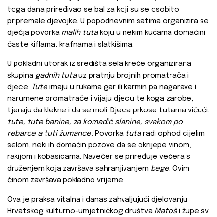
toga dana priređivao se bal za koji su se osobito
pripremale djevojke. U popodnevnim satima organizira se
dječja povorka
malih tuta
koju u nekim kućama domaćini
časte kiflama, krafnama i slatkišima.
U pokladni utorak iz središta sela kreće organizirana
skupina
gadnih tuta
uz pratnju brojnih promatrača i
djece.
Tute
imaju u rukama gar ili karmin pa nagarave i
narumene promatrače i vijaju djecu te koga zarobe,
tjeraju da klekne i da se moli. Djeca prkose tutama vičući:
tute, tute banine, za komadić slanine, svakom po
rebarce a tuti žumance.
Povorka
tuta
radi ophod cijelim
selom, neki ih domaćin pozove da se okrijepe vinom,
rakijom i kobasicama. Navečer se priređuje večera s
druženjem koja završava sahranjivanjem
bege
. Ovim
činom završava pokladno vrijeme.
Ova je praksa vitalna i danas zahvaljujući djelovanju
Hrvatskog kulturno-umjetničkog društva
Matoš
i župe sv.