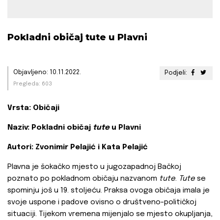
Pokladni običaj tute u Plavni
Objavljeno: 10.11.2022.
Podjeli:
Pregleda: 603
Vrsta: Običaji
Naziv: Pokladni običaj
tute
u Plavni
Autori: Zvonimir Pelajić i Kata Pelajić
Plavna je šokačko mjesto u jugozapadnoj Bačkoj
poznato po pokladnom običaju nazvanom
tute
.
Tute
se
spominju još u 19. stoljeću. Praksa ovoga običaja imala je
svoje uspone i padove ovisno o društveno-političkoj
situaciji. Tijekom vremena mijenjalo se mjesto okupljanja,