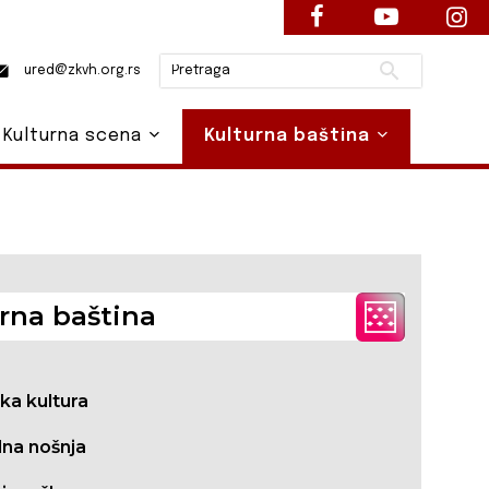
Pretraži
ured@zkvh.org.rs
Kulturna scena
Kulturna baština
rna baština
ska kultura
na nošnja