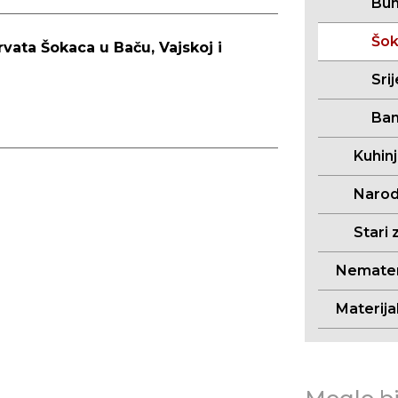
Bun
Šo
vata Šokaca u Baču, Vajskoj i
Sri
Ban
Kuhin
Narodn
Stari 
Nemateri
Materija