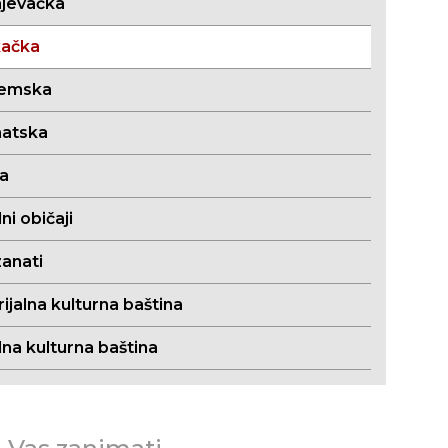
jevačka
kačka
jemska
atska
ja
i običaji
zanati
jalna kulturna baština
lna kulturna baština