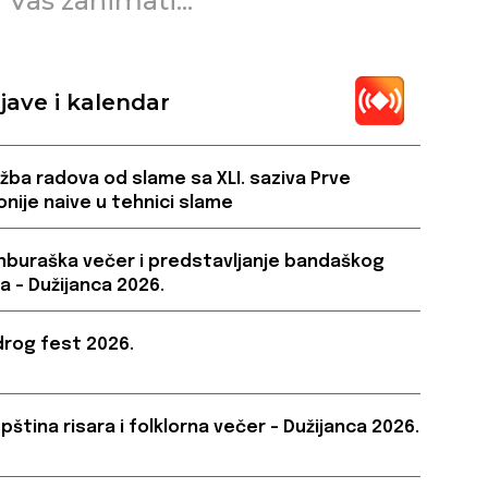
 Vas zanimati...
jave i kalendar
ožba radova od slame sa XLI. saziva Prve
onije naive u tehnici slame
buraška večer i predstavljanje bandaškog
a – Dužijanca 2026.
rog fest 2026.
pština risara i folklorna večer – Dužijanca 2026.