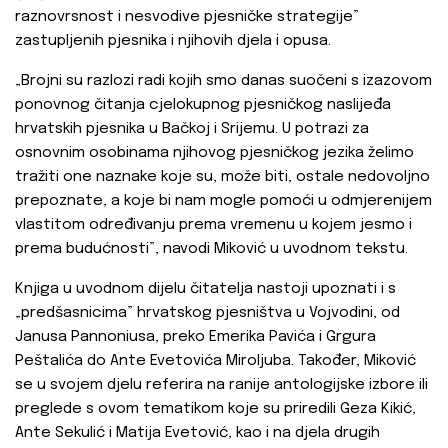
raznovrsnost i nesvodive pjesničke strategije”
zastupljenih pjesnika i njihovih djela i opusa.
„Brojni su razlozi radi kojih smo danas suočeni s izazovom
ponovnog čitanja cjelokupnog pjesničkog naslijeđa
hrvatskih pjesnika u Bačkoj i Srijemu. U potrazi za
osnovnim osobinama njihovog pjesničkog jezika želimo
tražiti one naznake koje su, može biti, ostale nedovoljno
prepoznate, a koje bi nam mogle pomoći u odmjerenijem
vlastitom određivanju prema vremenu u kojem jesmo i
prema budućnosti”, navodi Miković u uvodnom tekstu.
Knjiga u uvodnom dijelu čitatelja nastoji upoznati i s
„predšasnicima” hrvatskog pjesništva u Vojvodini, od
Janusa Pannoniusa, preko Emerika Pavića i Grgura
Peštalića do Ante Evetovića Miroljuba. Također, Miković
se u svojem djelu referira na ranije antologijske izbore ili
preglede s ovom tematikom koje su priredili Geza Kikić,
Ante Sekulić i Matija Evetović, kao i na djela drugih