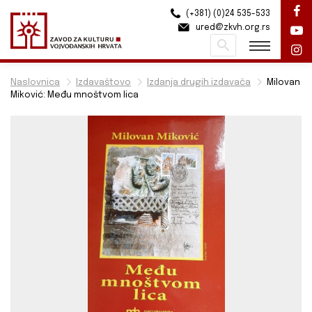
(+381) (0)24 535-533
ured@zkvh.org.rs
Pretraži
Naslovnica
Izdavaštovo
Izdanja drugih izdavača
Milovan
Miković: Među mnoštvom lica