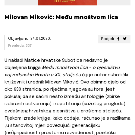
Milovan Miković: Među mnoštvom lica
Objavljeno: 24.01.2020.
Podjeli:
Pregleda: 337
U nakladi Matice hrvatske Subotica nedavno je
objavljena knjiga
Među mnoštvom lica – o pjesništvu
vojvođanskih Hrvata u XX. stoljeću
čiji je autor subotički
književnik i urednik Milovan Miković. Ovo obimno djelo od
oko 630 stranica, po riječima njegova autora, jest
pokušaj da se sačini nešto između antologije (zbirke
izabranih ostvarenja) i repetitorija (sažetog pregleda)
ovdašnjeg hrvatskog pjesništva u prošlome stoljeću.
Tijekom izrade knjige, kako dodaje, računao je s razlikama
„u stanovitoj mjeri povezujući generacijsku
(ne)pripadnost i prostornu razvedenost, poetičku