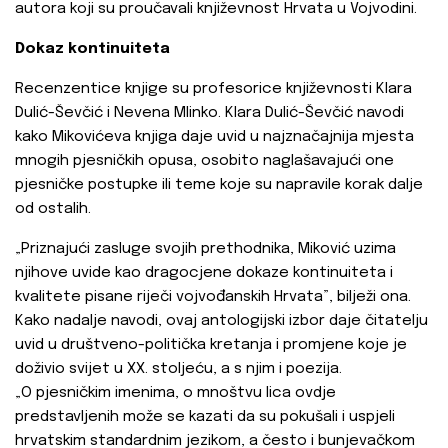
autora koji su proučavali književnost Hrvata u Vojvodini.
Dokaz kontinuiteta
Recenzentice knjige su profesorice književnosti Klara
Dulić-Ševčić i Nevena Mlinko. Klara Dulić-Ševčić navodi
kako Mikovićeva knjiga daje uvid u najznačajnija mjesta
mnogih pjesničkih opusa, osobito naglašavajući one
pjesničke postupke ili teme koje su napravile korak dalje
od ostalih.
„Priznajući zasluge svojih prethodnika, Miković uzima
njihove uvide kao dragocjene dokaze kontinuiteta i
kvalitete pisane riječi vojvođanskih Hrvata”, bilježi ona.
Kako nadalje navodi, ovaj antologijski izbor daje čitatelju
uvid u društveno-politička kretanja i promjene koje je
doživio svijet u XX. stoljeću, a s njim i poezija.
„O pjesničkim imenima, o mnoštvu lica ovdje
predstavljenih može se kazati da su pokušali i uspjeli
hrvatskim standardnim jezikom, a često i bunjevačkom