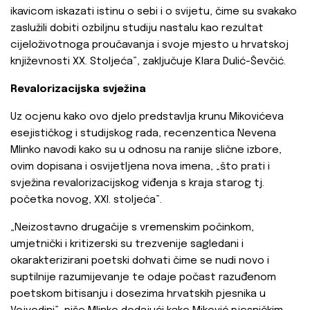
ikavicom iskazati istinu o sebi i o svijetu, čime su svakako
zaslužili dobiti ozbiljnu studiju nastalu kao rezultat
cijeloživotnoga proučavanja i svoje mjesto u hrvatskoj
književnosti XX. Stoljeća”, zaključuje Klara Dulić-Ševčić.
Revalorizacijska svježina
Uz ocjenu kako ovo djelo predstavlja krunu Mikovićeva
esejističkog i studijskog rada, recenzentica Nevena
Mlinko navodi kako su u odnosu na ranije slične izbore,
ovim dopisana i osvijetljena nova imena, „što prati i
svježina revalorizacijskog viđenja s kraja starog tj.
početka novog, XXI. stoljeća”.
„Neizostavno drugačije s vremenskim počinkom,
umjetnički i kritizerski su trezvenije sagledani i
okarakterizirani poetski dohvati čime se nudi novo i
suptilnije razumijevanje te odaje počast razuđenom
poetskom bitisanju i dosezima hrvatskih pjesnika u