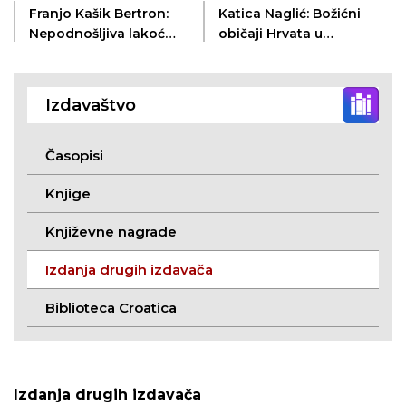
Franjo Kašik Bertron:
Katica Naglić: Božićni
Nepodnošljiva lakoća
običaji Hrvata u
umiranja
Surčinu, Novim
Banovcima i Novom
Slankamenu
Izdavaštvo
Časopisi
Knjige
Književne nagrade
Izdanja drugih izdavača
Biblioteca Croatica
Izdanja drugih izdavača