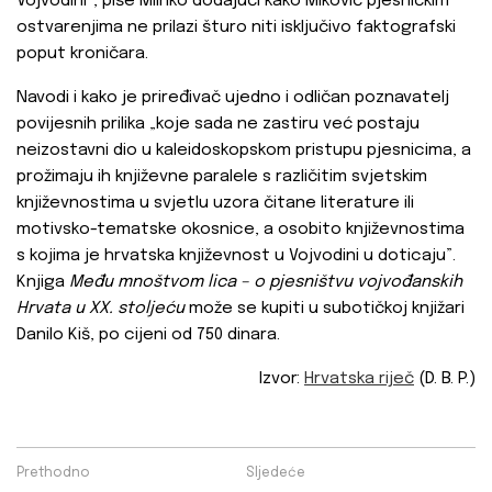
Vojvodini”, piše Mlinko dodajući kako Miković pjesničkim
ostvarenjima ne prilazi šturo niti isključivo faktografski
poput kroničara.
Navodi i kako je priređivač ujedno i odličan poznavatelj
povijesnih prilika „koje sada ne zastiru već postaju
neizostavni dio u kaleidoskopskom pristupu pjesnicima, a
prožimaju ih književne paralele s različitim svjetskim
književnostima u svjetlu uzora čitane literature ili
motivsko-tematske okosnice, a osobito književnostima
s kojima je hrvatska književnost u Vojvodini u doticaju”.
Knjiga
Među mnoštvom lica – o pjesništvu vojvođanskih
Hrvata u XX. stoljeću
može se kupiti u subotičkoj knjižari
Danilo Kiš, po cijeni od 750 dinara.
Izvor:
Hrvatska riječ
(D. B. P.)
Prethodno
Sljedeće