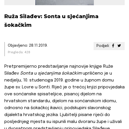
Ruža Silađev: Sonta u sjećanjima
šokačkim
Objavljeno: 28.11.2019.
Podjeli:
Pregleda: 428
Pretpremijerno predstavljanje najnovije knjige Ruže
Silađev
Sonta u sjećanjima šokačkim
upriličeno je u
nedjelju, 10. studenoga 2019. godine u župnom domu
župe sv. Lovre u Sonti. Riječ je o trećoj knjizi pripovjedaka
ove sonćanske spisateljice, pisanoj dijelom na
hrvatskom standardu, dijelom na sonćanskom idiomu,
odnosno na šokačkoj ikavici, podskupini slavonskog
dijalekta hrvatskog jezika. Ljubitelji pisane riječi do
posljednjeg mjesta su ispunili malu dvoranu župe i uživali
u dvosatnom predstavljanju pripovjedaka Silađeve,