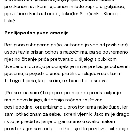
protkanom svirkom i pjesmom mlade župne orguljašice,
pjevačice i kantautorice, također Sonćanke, Klaudije
Lukić.
Poslijepodne puno emocija
Bez puno suhoparne priče, autorica je već od prvih riječi
uspostavila prisan odnos s nazočnima, pa se povremeno
njezino čitanje priča pretvaralo u dijalog s publikom.
Svečanom ozračju pridonijela je i interpretacija duhovnih
pjesama, a pojedine priče pratili su i slajdovi sa starim
fotografijama, koje su im, u stvari i bile osnova.
„Presretna sam što je pretpremijerno predstavljanje
moje nove knjige, ili točnije rečeno književno
poslijepodne, organizirano u prostorijama naše župe, jer
sam, otkad znam za sebe, iskreni vjernik. Jako mi je drago
i što je predstavljanje organizirano u ovako malom
prostoru, jer sam od početka osjetila pozitivne vibracije