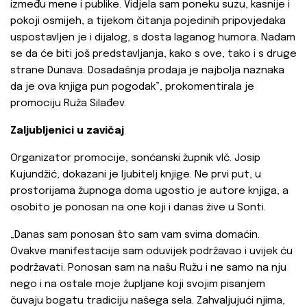
između mene i publike. Vidjela sam poneku suzu, kasnije i
pokoji osmijeh, a tijekom čitanja pojedinih pripovjedaka
uspostavljen je i dijalog, s dosta laganog humora. Nadam
se da će biti još predstavljanja, kako s ove, tako i s druge
strane Dunava. Dosadašnja prodaja je najbolja naznaka
da je ova knjiga pun pogodak”, prokomentirala je
promociju Ruža Silađev.
Zaljubljenici u zavičaj
Organizator promocije, sonćanski župnik vlč. Josip
Kujundžić, dokazani je ljubitelj knjige. Ne prvi put, u
prostorijama župnoga doma ugostio je autore knjiga, a
osobito je ponosan na one koji i danas žive u Sonti.
„Danas sam ponosan što sam vam svima domaćin.
Ovakve manifestacije sam oduvijek podržavao i uvijek ću
podržavati. Ponosan sam na našu Ružu i ne samo na nju
nego i na ostale moje župljane koji svojim pisanjem
čuvaju bogatu tradiciju našega sela. Zahvaljujući njima,