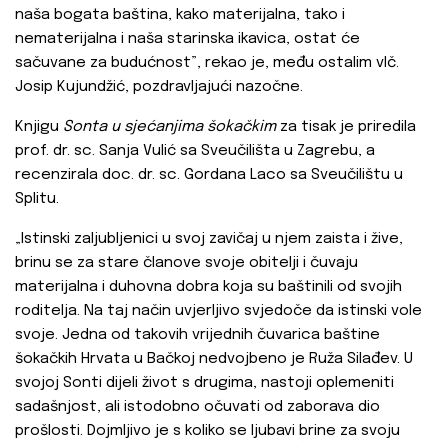
naša bogata baština, kako materijalna, tako i
nematerijalna i naša starinska ikavica, ostat će
sačuvane za budućnost”, rekao je, među ostalim vlč.
Josip Kujundžić, pozdravljajući nazočne.
Knjigu
Sonta u sjećanjima šokačkim
za tisak je priredila
prof. dr. sc. Sanja Vulić sa Sveučilišta u Zagrebu, a
recenzirala doc. dr. sc. Gordana Laco sa Sveučilištu u
Splitu.
„Istinski zaljubljenici u svoj zavičaj u njem zaista i žive,
brinu se za stare članove svoje obitelji i čuvaju
materijalna i duhovna dobra koja su baštinili od svojih
roditelja. Na taj način uvjerljivo svjedoče da istinski vole
svoje. Jedna od takovih vrijednih čuvarica baštine
šokačkih Hrvata u Bačkoj nedvojbeno je Ruža Silađev. U
svojoj Sonti dijeli život s drugima, nastoji oplemeniti
sadašnjost, ali istodobno očuvati od zaborava dio
prošlosti. Dojmljivo je s koliko se ljubavi brine za svoju