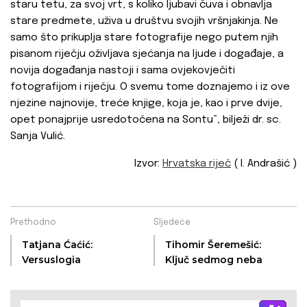
staru tetu, za svoj vrt, s koliko ljubavi čuva i obnavlja
stare predmete, uživa u društvu svojih vršnjakinja. Ne
samo što prikuplja stare fotografije nego putem njih
pisanom riječju oživljava sjećanja na ljude i događaje, a
novija događanja nastoji i sama ovjekovječiti
fotografijom i riječju. O svemu tome doznajemo i iz ove
njezine najnovije, treće knjige, koja je, kao i prve dvije,
opet ponajprije usredotočena na Sontu”, bilježi dr. sc.
Sanja Vulić.
Izvor:
Hrvatska riječ
( I. Andrašić )
Prethodno
Sljedeće
Tatjana Ćaćić:
Tihomir Šeremešić:
Versuslogia
Ključ sedmog neba