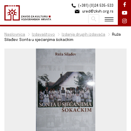
(+381) (0)24 535-533
ured@zkvh.org.rs
Pretraži
Naslovnica
Izdavaštovo
Izdanja drugih izdavača
Ruža
Silađev: Sonta u sjećanjima šokačkim