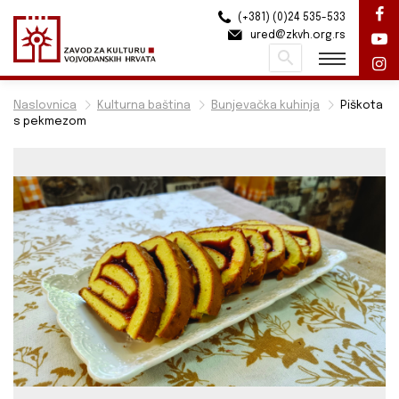
(+381) (0)24 535-533
ured@zkvh.org.rs
Pretraži
Naslovnica
Kulturna baština
Bunjevačka kuhinja
Piškota
s pekmezom