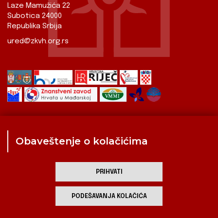
Laze Mamužića 22
Subotica 24000
Republika Srbija
ured@zkvh.org.rs
Obaveštenje o kolačićima
Zavod
Aktualnosti
Izdavaštvo
Digitalizirana baština
Hrvati u Srbiji
Kulturna scena
Kulturna baština
PRIHVATI
Zavod za kulturu vojvođanskih Hrvata
PODEŠAVANJA KOLAČIĆA
developed by