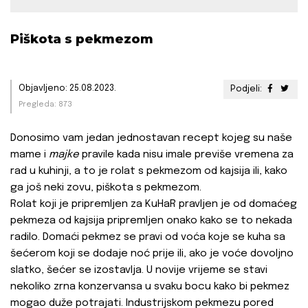
Piškota s pekmezom
Objavljeno: 25.08.2023.
Podjeli:
Pregleda: 873
Donosimo vam jedan jednostavan recept kojeg su naše
mame i
majke
pravile kada nisu imale previše vremena za
rad u kuhinji, a to je rolat s pekmezom od kajsija ili, kako
ga još neki zovu, piškota s pekmezom.
Rolat koji je pripremljen za KuHaR pravljen je od domaćeg
pekmeza od kajsija pripremljen onako kako se to nekada
radilo. Domaći pekmez se pravi od voća koje se kuha sa
šećerom koji se dodaje noć prije ili, ako je voće dovoljno
slatko, šećer se izostavlja. U novije vrijeme se stavi
nekoliko zrna konzervansa u svaku bocu kako bi pekmez
mogao duže potrajati. Industrijskom pekmezu pored