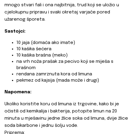
mnogo stvari fali i ona najbitnija, trud koji se uložio u
cjelokupnu pripravu i svaki okretaj varjače pored
užarenog šporeta.
Sastojci:
10 jaja (domaća ako imate)
10 kašika šećera
10 kašika brašna (meko)
na vrh noža prašak za pecivo koji se miješa s
brašnom
rendana zamrznuta kora od limuna
pekmez od kajsija (mada može i drugi)
Napomena:
Ukoliko koristite koru od limuna iz trgovine, kako bi je
očistili od kemikalija i bakterija, potopite limun na 20
minuta u mješavinu jedne žlice soka od limuna, dvije žlice
soda bikarbone i jednu šolju vode.
Priprema: