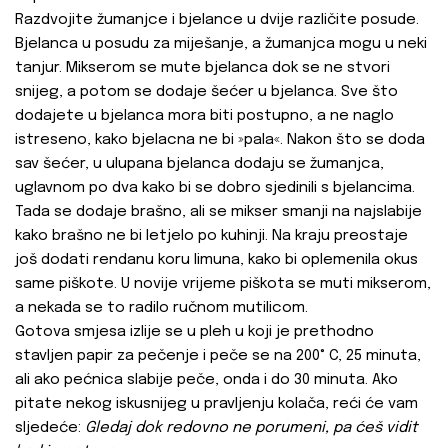
Razdvojite žumanjce i bjelance u dvije različite posude.
Bjelanca u posudu za miješanje, a žumanjca mogu u neki
tanjur. Mikserom se mute bjelanca dok se ne stvori
snijeg, a potom se dodaje šećer u bjelanca. Sve što
dodajete u bjelanca mora biti postupno, a ne naglo
istreseno, kako bjelacna ne bi »pala«. Nakon što se doda
sav šećer, u ulupana bjelanca dodaju se žumanjca,
uglavnom po dva kako bi se dobro sjedinili s bjelancima.
Tada se dodaje brašno, ali se mikser smanji na najslabije
kako brašno ne bi letjelo po kuhinji. Na kraju preostaje
još dodati rendanu koru limuna, kako bi oplemenila okus
same piškote. U novije vrijeme piškota se muti mikserom,
a nekada se to radilo ručnom mutilicom.
Gotova smjesa izlije se u pleh u koji je prethodno
stavljen papir za pečenje i peče se na 200° C, 25 minuta,
ali ako pećnica slabije peče, onda i do 30 minuta. Ako
pitate nekog iskusnijeg u pravljenju kolača, reći će vam
sljedeće:
Gledaj dok redovno ne porumeni, pa ćeš vidit