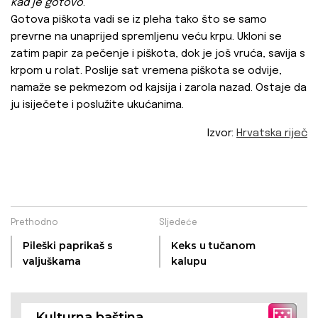
kad je gotovo
.
Gotova piškota vadi se iz pleha tako što se samo
prevrne na unaprijed spremljenu veću krpu. Ukloni se
zatim papir za pečenje i piškota, dok je još vruća, savija s
krpom u rolat. Poslije sat vremena piškota se odvije,
namaže se pekmezom od kajsija i zarola nazad. Ostaje da
ju isiječete i poslužite ukućanima.
Izvor:
Hrvatska riječ
Prethodno
Sljedeće
Pileški paprikaš s
Keks u tučanom
valjuškama
kalupu
Kulturna baština