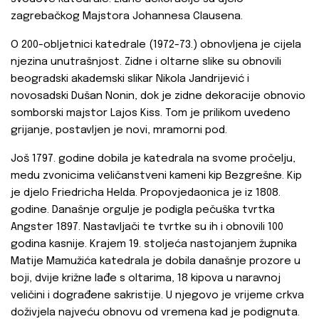
zagrebačkog Majstora Johannesa Clausena.
O 200-obljetnici katedrale (1972-73.) obnovljena je cijela
njezina unutrašnjost. Zidne i oltarne slike su obnovili
beogradski akademski slikar Nikola Jandrijević i
novosadski Dušan Nonin, dok je zidne dekoracije obnovio
somborski majstor Lajos Kiss. Tom je prilikom uvedeno
grijanje, postavljen je novi, mramorni pod.
Još 1797. godine dobila je katedrala na svome pročelju,
medu zvonicima veličanstveni kameni kip Bezgrešne. Kip
je djelo Friedricha Helda. Propovjedaonica je iz 1808.
godine. Današnje orgulje je podigla pečuška tvrtka
Angster 1897. Nastavljači te tvrtke su ih i obnovili 100
godina kasnije. Krajem 19. stoljeća nastojanjem župnika
Matije Mamužića katedrala je dobila današnje prozore u
boji, dvije križne lađe s oltarima, 18 kipova u naravnoj
veličini i dograđene sakristije. U njegovo je vrijeme crkva
doživjela najveću obnovu od vremena kad je podignuta.