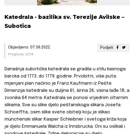
Katedrala - bazilika sv. Terezije Avilske –
Subotica
Objavljeno: 07.06.2022.
Podjeli:
Pregleda: 2034
Današnja subotička katedrala se gradila u stilu kasnoga
baroka od 1773. do 1779. godine. Prvobitni, više puta
mijenjani plan načinio je Franz Kaufmann iz Pešte.
Dimenzije katedrale su duljina 61, širina 26, visina lađe 18, a
zvonika 64 metra. Katedrala se ponosi vrijednim oltarnim
slikama. Sve su slike djelo peštanskoga slikara Josefa
Schoeffta, osim slike svete obitelji koju je slikao
münchenski slikar Kasper Schleibner i svetoga križa koja
je djelo Emmanuela Walcha iz Innsbrucka. Oni su oslikali i
svodove katedrale. Zidne dekoracije su djelo