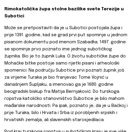
Rimokatolička župa stolne bazilike svete Terezije u
Subotici
Može se pretpostaviti da je u Subotici postojala župa i
prije 1391. godine, kad se grad prvi put spominje u jednom
pisanom dokumentu pod imenom Szabadka. 1497. godine
se spominje prvo poznato ime jednog subotičkog
župnika. Bio je to župnik Luka. O životu subotičke župe do
Mohačke bitke postoje samo rijetki pisani i arheološki
spomenici. Na području Subotice prvi poznati župnik još
za vrijeme Turaka je bio franjevac Tome Vojnić u
današnjem Šupljaku, a imenovao ga je 1680. godine
beogradski biskup fra Matija Bernjaković. Do turskoga
ropstva katoličko stanovništvo Subotice je bilo mahom
mađarske narodnosti. Pa ipak, poznato je, da je u Bačkoj i
prije Turaka, bilo i Hrvata i Srba iz porobljenih srpskih i
hrvatskih zemalja, ali slavenskih starosjedilaca.
Pod kraj turskoga ropstva u subotičkom kraju je sve više