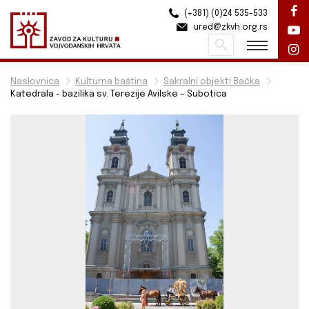
(+381) (0)24 535-533
ured@zkvh.org.rs
Pretraži
Naslovnica
Kulturna baština
Sakralni objekti Bačka
Katedrala - bazilika sv. Terezije Avilske – Subotica