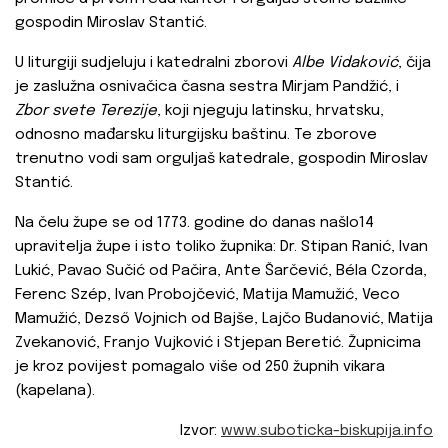
gospodin Miroslav Stantić.
U liturgiji sudjeluju i katedralni zborovi
Albe Vidaković
, čija
je zaslužna osnivačica časna sestra Mirjam Pandžić, i
Zbor
svete Terezije
, koji njeguju latinsku, hrvatsku,
odnosno mađarsku liturgijsku baštinu. Te zborove
trenutno vodi sam orguljaš katedrale, gospodin Miroslav
Stantić.
Na čelu župe se od 1773. godine do danas našlo14
upravitelja župe i isto toliko župnika: Dr. Stipan Ranić, Ivan
Lukić, Pavao Sučić od Pačira, Ante Šarčević, Béla Czorda,
Ferenc Szép, Ivan Probojčević, Matija Mamužić, Veco
Mamužić, Dezső Vojnich od Bajše, Lajčo Budanović, Matija
Zvekanović, Franjo Vujković i Stjepan Beretić. Župnicima
je kroz povijest pomagalo više od 250 župnih vikara
(kapelana).
Izvor:
www.suboticka-biskupija.info