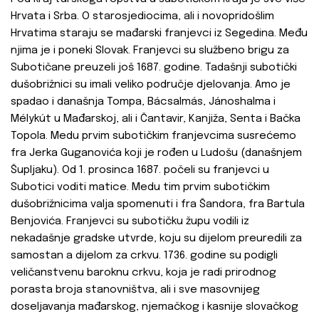
Hrvata i Srba. O starosjediocima, ali i novopridošlim
Hrvatima staraju se mađarski franjevci iz Segedina. Među
njima je i poneki Slovak. Franjevci su službeno brigu za
Subotičane preuzeli još 1687. godine. Tadašnji subotički
dušobrižnici su imali veliko područje djelovanja. Amo je
spadao i današnja Tompa, Bácsalmás, Jánoshalma i
Mélykút u Mađarskoj, ali i Čantavir, Kanjiža, Senta i Bačka
Topola. Medu prvim subotičkim franjevcima susrećemo
fra Jerka Guganovića koji je rođen u Ludošu (današnjem
Šupljaku). Od 1. prosinca 1687. počeli su franjevci u
Subotici voditi matice. Medu tim prvim subotičkim
dušobrižnicima valja spomenuti i fra Šandora, fra Bartula
Benjovića. Franjevci su subotičku župu vodili iz
nekadašnje gradske utvrde, koju su dijelom preuredili za
samostan a dijelom za crkvu. 1736. godine su podigli
veličanstvenu baroknu crkvu, koja je radi prirodnog
porasta broja stanovništva, ali i sve masovnijeg
doseljavanja mađarskog, njemačkog i kasnije slovačkog