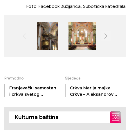
Foto: Facebook Dužijanca, Subotička katedrala
Prethodno
Sljedeće
Franjevački samostan
Crkva Marija majka
i crkva svetog
Crkve – Aleksandrovo
Mihaela Arkanđela –
(Subotica)
Subotica
Kulturna baština