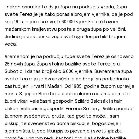
I nakon osnutka te dvije župe na području grada, župa
svete Terezije je tako porasla brojem vjernika, da je pod
kraj 19. stoljeća sa svojih 60.000 vjernika, u čitavom
mađarskom kraljevstvu postala druga župa po veličini.
Jedino je peštanska župa svetoga Josipa bila brojem
veća.
Vremenom je na području župe svete Terezije osnovano
25 novih župa. Župa stolne bazilike svete Terezije u
Subotici i danas broji oko 6.600 vjernika. Suvremena župa
svete Terezije je dvojezična, a po broju su podjednako
zastupljeni Hrvati i Mađari. Od 1985. godine župom upravlja
mons. Stjepan Beretić. U pastoralnom radu mu pomaže
župni vikar, velečasni gospodin Szilárd Balcsák i stalni
đakon, velečasni gospodin Ferenc Sótanyi. Veliku pomoć
župnom svećenstvu pruža, kad god to može, i sam
biskup, te svećenstvo doma biskupije, bogoslovije i
sjemeništa. Lijepo liturgijsko pjevanje i svetu glazbu
promiče u prvom redu kantor i orguljaš stolne bazilike