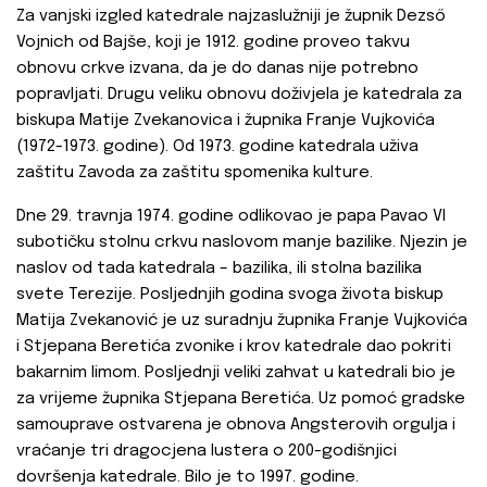
Za vanjski izgled katedrale najzaslužniji je župnik Dezső
Vojnich od Bajše, koji je 1912. godine proveo takvu
obnovu crkve izvana, da je do danas nije potrebno
popravljati. Drugu veliku obnovu doživjela je katedrala za
biskupa Matije Zvekanovica i župnika Franje Vujkovića
(1972-1973. godine). Od 1973. godine katedrala uživa
zaštitu Zavoda za zaštitu spomenika kulture.
Dne 29. travnja 1974. godine odlikovao je papa Pavao VI
subotičku stolnu crkvu naslovom manje bazilike. Njezin je
naslov od tada katedrala – bazilika, ili stolna bazilika
svete Terezije. Posljednjih godina svoga života biskup
Matija Zvekanović je uz suradnju župnika Franje Vujkovića
i Stjepana Beretića zvonike i krov katedrale dao pokriti
bakarnim limom. Posljednji veliki zahvat u katedrali bio je
za vrijeme župnika Stjepana Beretića. Uz pomoć gradske
samouprave ostvarena je obnova Angsterovih orgulja i
vraćanje tri dragocjena lustera o 200-godišnjici
dovršenja katedrale. Bilo je to 1997. godine.