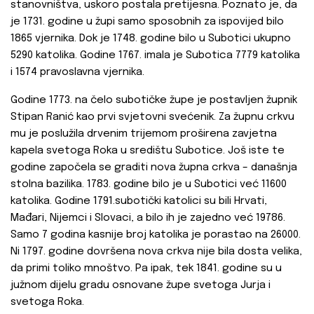
stanovništva, uskoro postala pretijesna. Poznato je, da
je 1731. godine u župi samo sposobnih za ispovijed bilo
1865 vjernika. Dok je 1748. godine bilo u Subotici ukupno
5290 katolika. Godine 1767. imala je Subotica 7779 katolika
i 1574 pravoslavna vjernika.
Godine 1773. na čelo subotičke župe je postavljen župnik
Stipan Ranić kao prvi svjetovni svećenik. Za župnu crkvu
mu je poslužila drvenim trijemom proširena zavjetna
kapela svetoga Roka u središtu Subotice. Još iste te
godine započela se graditi nova župna crkva – današnja
stolna bazilika. 1783. godine bilo je u Subotici već 11600
katolika. Godine 1791.subotički katolici su bili Hrvati,
Mađari, Nijemci i Slovaci, a bilo ih je zajedno već 19786.
Samo 7 godina kasnije broj katolika je porastao na 26000.
Ni 1797. godine dovršena nova crkva nije bila dosta velika,
da primi toliko mnoštvo. Pa ipak, tek 1841. godine su u
južnom dijelu gradu osnovane župe svetoga Jurja i
svetoga Roka.