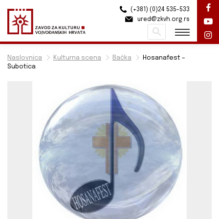
(+381) (0)24 535-533
ured@zkvh.org.rs
Pretraži
Naslovnica
Kulturna scena
Bačka
Hosanafest –
Subotica