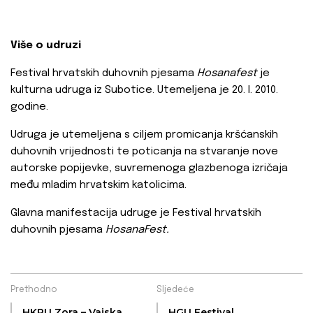
Više o udruzi
Festival hrvatskih duhovnih pjesama
Hosanafest
je
kulturna udruga iz Subotice. Utemeljena je 20. I. 2010.
godine.
Udruga je utemeljena s ciljem promicanja kršćanskih
duhovnih vrijednosti te poticanja na stvaranje nove
autorske popijevke, suvremenoga glazbenoga izričaja
među mladim hrvatskim katolicima.
Glavna manifestacija udruge je Festival hrvatskih
duhovnih pjesama
HosanaFest.
Prethodno
Sljedeće
HKPU Zora – Vajska
HGU Festival