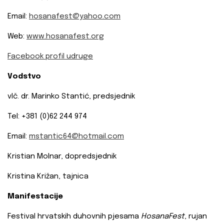
Email:
hosanafest@yahoo.com
Web:
www.hosanafest.org
Facebook profil udruge
Vodstvo
vlč. dr. Marinko Stantić, predsjednik
Tel: +381 (0)62 244 974
Email:
mstantic64@hotmail.com
Kristian Molnar, dopredsjednik
Kristina Križan, tajnica
Manifestacije
Festival hrvatskih duhovnih pjesama
HosanaFest
, rujan