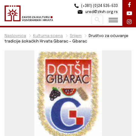
(+381) (0)24 535-533
ured@zkvh.org.rs
Pretraži
Naslovnica
Kulturna scena
Srijem
Društvo za očuvanje
tradicije šokačkih Hrvata Gibarac – Gibarac