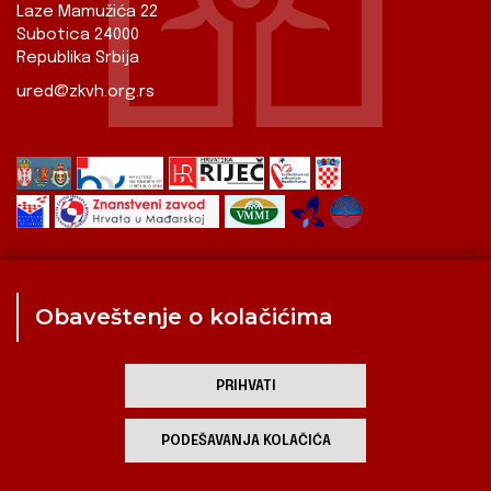
Laze Mamužića 22
Subotica 24000
Republika Srbija
ured@zkvh.org.rs
Obaveštenje o kolačićima
Zavod
Aktualnosti
Izdavaštvo
Digitalizirana baština
Hrvati u Srbiji
Kulturna scena
Kulturna baština
PRIHVATI
Zavod za kulturu vojvođanskih Hrvata
PODEŠAVANJA KOLAČIĆA
developed by