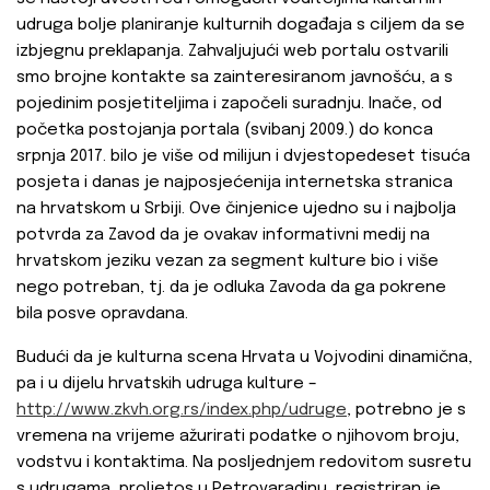
udruga bolje planiranje kulturnih događaja s ciljem da se
izbjegnu preklapanja. Zahvaljujući web portalu ostvarili
smo brojne kontakte sa zainteresiranom javnošću, a s
pojedinim posjetiteljima i započeli suradnju. Inače, od
početka postojanja portala (svibanj 2009.) do konca
srpnja 2017. bilo je više od milijun i dvjestopedeset tisuća
posjeta i danas je najposjećenija internetska stranica
na hrvatskom u Srbiji. Ove činjenice ujedno su i najbolja
potvrda za Zavod da je ovakav informativni medij na
hrvatskom jeziku vezan za segment kulture bio i više
nego potreban, tj. da je odluka Zavoda da ga pokrene
bila posve opravdana.
Budući da je kulturna scena Hrvata u Vojvodini dinamična,
pa i u dijelu hrvatskih udruga kulture –
http://www.zkvh.org.rs/index.php/udruge
, potrebno je s
vremena na vrijeme ažurirati podatke o njihovom broju,
vodstvu i kontaktima. Na posljednjem redovitom susretu
s udrugama, proljetos u Petrovaradinu, registriran je