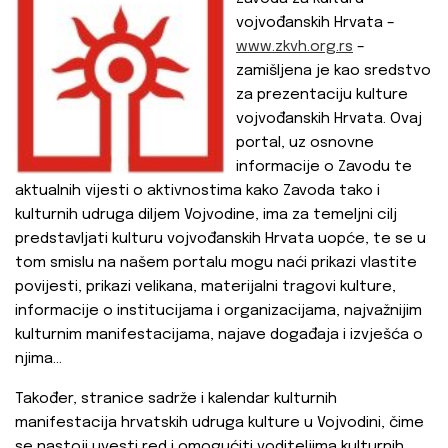
vojvođanskih Hrvata –
www.zkvh.org.rs
–
zamišljena je kao sredstvo
za prezentaciju kulture
vojvođanskih Hrvata. Ovaj
portal, uz osnovne
informacije o Zavodu te
aktualnih vijesti o aktivnostima kako Zavoda tako i
kulturnih udruga diljem Vojvodine, ima za temeljni cilj
predstavljati kulturu vojvođanskih Hrvata uopće, te se u
tom smislu na našem portalu mogu naći prikazi vlastite
povijesti, prikazi velikana, materijalni tragovi kulture,
informacije o institucijama i organizacijama, najvažnijim
kulturnim manifestacijama, najave događaja i izvješća o
njima...
Također, stranice sadrže i kalendar kulturnih
manifestacija hrvatskih udruga kulture u Vojvodini, čime
se nastoji uvesti red i omogućiti voditeljima kulturnih