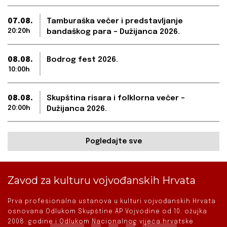
07.08.
Tamburaška večer i predstavljanje
20:20h
bandaškog para – Dužijanca 2026.
08.08.
Bodrog fest 2026.
10:00h
08.08.
Skupština risara i folklorna večer –
20:00h
Dužijanca 2026.
Pogledajte sve
Zavod za kulturu vojvođanskih Hrvata
Prva profesionalna ustanova u kulturi vojvođanskih Hrvata
osnovana Odlukom Skupštine AP Vojvodine od 10. ožujka
2008. godine i Odlukom Nacionalnog vijeća hrvatske