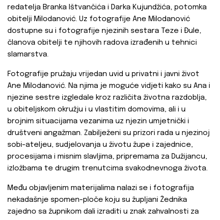
redatelja Branka Ištvančića i Darka Kujundžića, potomka
obitelji Milodanović. Uz fotografije Ane Milodanović
dostupne su i fotografije njezinih sestara Teze i Đule,
članova obitelji te njihovih radova izrađenih u tehnici
slamarstva.
Fotografije pružaju vrijedan uvid u privatni i javni život
Ane Milodanović. Na njima je moguće vidjeti kako su Ana i
njezine sestre izgledale kroz različita životna razdoblja,
u obiteljskom okružju i u vlastitim domovima, ali i u
brojnim situacijama vezanima uz njezin umjetnički i
društveni angažman. Zabilježeni su prizori rada u njezinoj
sobi-ateljeu, sudjelovanja u životu župe i zajednice,
procesijama i misnim slavljima, pripremama za Dužijancu,
izložbama te drugim trenutcima svakodnevnoga života.
Među objavljenim materijalima nalazi se i fotografija
nekadašnje spomen-ploče koju su župljani Žednika
zajedno sa župnikom dali izraditi u znak zahvalnosti za