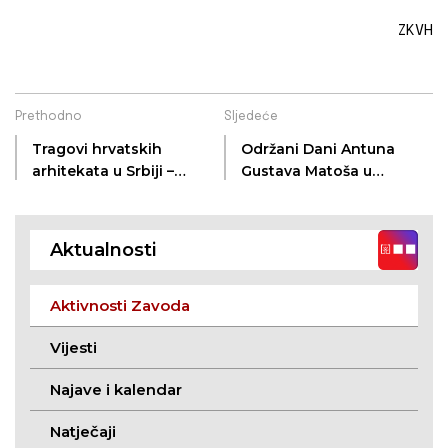
ZKVH
Prethodno
Sljedeće
Tragovi hrvatskih
Održani Dani Antuna
arhitekata u Srbiji –
Gustava Matoša u
Viktor Axmann i Fran
Plavni
Funtak na
zajedničkom
Aktualnosti
kalendaru za lipanj
2026.
Aktivnosti Zavoda
Vijesti
Najave i kalendar
Natječaji