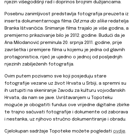
njezin višegodišnji rad i doprinos brojnim dužijancama.
Posebnu zanimljivost predstavlja fotografija preuzeta iz
inserta dokumentarnoga filma
Od zrna do slike
redatelja
Branka Ištvančića. Snimanje filma trajalo je više godina, a
premijerno prikazivanje bilo je 2012. godine. Budući da je
Ana Milodanović preminula 20. srpnja 2011. godine, prije
završetka i premijere filma u kojemu je jedna od glavnih
protagonistica, riječ je ujedno o jednoj od posljednjih
njezinih zabilježenih fotografija.
Ovim putem pozivamo sve koji posjeduju stare
fotografije vezane uz život Hrvata u Srbiji, a spremni su
ih ustupiti na skeniranje Zavodu za kulturu vojvođanskih
Hrvata, da nam se jave. Uvrštavanjem u Topoteku
moguće je obogatiti fundus ove vrijedne digitalne zbirke
te trajno sačuvati fotografije i dokumente od zaborava
i nestanka, uz njihovo stručno dokumentiranje i obradu.
Cjelokupan sadržaje Topoteke možete pogledati
ovdje
.