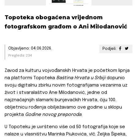
Topoteka obogaćena vrijednom
fotografskom građom o Ani Milodanović
Objavljeno: 04.06.2026.
Podjeli:
Pregleda: 234
Zavod za kulturu vojvođanskih Hrvata je početkom lipnja
na platformi Topoteka
Baština Hrvata u Srbiji
dopunio
svoju digitalnu zbirku novim fotografijama vezanima uz
život i stvaralaštvo Ane Milodanović, jedne od
najznačajnijih slamarki bunjevačkih Hrvata, čiju 100.
obljetnicu rođenja obilježavamo ove godine u sklopu
projekta
Godine novog preporoda
.
U Topoteku je uvršteno više od 50 fotografija koje se
nalaze u vlasništvu Marinka Piukovića, vlč. Željka Šipeka,