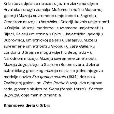
Kršinićeva djela se nalaze i u javnim zbirkama diljem
Hrvatske i drugih zemalja. Možemo ih naći u Modernoj
galeriji i Muzeju suvremene umjetnosti u Zagrebu,
Gradskom muzeju u Varaždinu, Galeriji likovnih umjetnosti
u Osijeku, Muzeju moderne i suvremene umjetnosti u
Rijeci, Galeriji umjetnina u Splitu, Umjetničkoj galeriji u
Dubrovniku, Umjetničkoj galeriji u Sarajevu, Muzeju
suvremene umjetnosti u Skopju i u
Tate Gallery
u
Londonu. U Srbiji se mogu vidjeti u Beogradu – u
Narodnom muzeju, Muzeju savremene umetnosti,
Muzeju Jugoslavije, u Starom i Belom dvoru. U zbirci
subotičkog gradskog muzeja nalazi se jedna njegova
medalja naziva
Sto godina sokola
(1934.) dok se u
Zavičajnoj galeriji
dr. Vinko Perčić
čuvaju dva njegova
rada, gipsane skulpture
Diana
(ženski torzo) i
Portret
supruge
, obje manjih dimenzija.
Kršinićeva djela u Srbiji