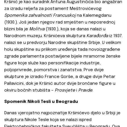
Kršinić je kao suradnik Antuna Augustinčića bio angažiran
za izradu reljefa za postament Meštrovićevog
Spomenika zahvalnosti Francuskoj
na Kalemegdanu
(1930.). Još jedan njegov rad smješten u neposrednoj
blizini bila je
Molitva
(1930.), koja se danas nalazi u
Narodnom muzeju. Kršinićeva skulptura
Karađorđa
iz 1937.
nalazi se u predvorju Narodne skupštine Srbije. U velikom
holu skupštine su prilikom uređenja tada novoizgrađene
zgrade parlamenta postavljene bijele mramorne ženske
figure koje služe kao personifikacije industrije,
poljoprivrede, pomorstva i zanatstva. Prve dvije
skulpture je izradio France Gorše, a druge dvije Petar
Pallavicini, dok je Kršinić autor dvije brončane figure u
okviru bočnih stubišta –
Prosvjete
i
Pravde
.
Spomenik Nikoli Tesli u Beogradu
Danas vjerojatno najpoznatije Kršinićevo djelo u Srbiji je
skulptura Nikole Tesle koja se nalazi ispred
Elektrotehničkog fakulteta Sveučilišta u Beogradu. Ova