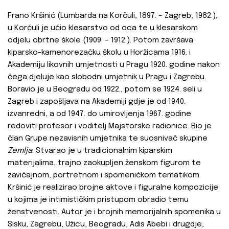
Frano Kršinić (Lumbarda na Korčuli, 1897. – Zagreb, 1982.),
u Korčuli je učio klesarstvo od oca te u klesarskom
odjelu obrtne škole (1909. – 1912.). Potom završava
kiparsko-kamenorezačku školu u Horžicama 1916. i
Akademiju likovnih umjetnosti u Pragu 1920. godine nakon
čega djeluje kao slobodni umjetnik u Pragu i Zagrebu.
Boravio je u Beogradu od 1922., potom se 1924. seli u
Zagreb i zapošljava na Akademiji gdje je od 1940.
izvanredni, a od 1947. do umirovljenja 1967. godine
redoviti profesor i voditelj Majstorske radionice. Bio je
član Grupe nezavisnih umjetnika te suosnivač skupine
Zemlja
. Stvarao je u tradicionalnim kiparskim
materijalima, trajno zaokupljen ženskom figurom te
zavičajnom, portretnom i spomeničkom tematikom.
Kršinić je realizirao brojne aktove i figuralne kompozicije
u kojima je intimističkim pristupom obradio temu
ženstvenosti. Autor je i brojnih memorijalnih spomenika u
Sisku, Zagrebu, Užicu, Beogradu, Adis Abebi i drugdje,