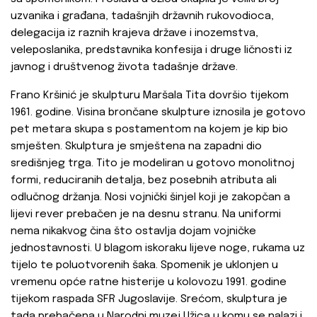
uzvanika i građana, tadašnjih državnih rukovodioca,
delegacija iz raznih krajeva države i inozemstva,
veleposlanika, predstavnika konfesija i druge ličnosti iz
javnog i društvenog života tadašnje države.
Frano Kršinić je skulpturu Maršala Tita dovršio tijekom
1961. godine. Visina brončane skulpture iznosila je gotovo
pet metara skupa s postamentom na kojem je kip bio
smješten. Skulptura je smještena na zapadni dio
središnjeg trga. Tito je modeliran u gotovo monolitnoj
formi, reduciranih detalja, bez posebnih atributa ali
odlučnog držanja. Nosi vojnički šinjel koji je zakopčan a
lijevi rever prebačen je na desnu stranu. Na uniformi
nema nikakvog čina što ostavlja dojam vojničke
jednostavnosti. U blagom iskoraku lijeve noge, rukama uz
tijelo te poluotvorenih šaka. Spomenik je uklonjen u
vremenu opće ratne histerije u kolovozu 1991. godine
tijekom raspada SFR Jugoslavije. Srećom, skulptura je
tada prebačena u Narodni muzej Užica u komu se nalazi i