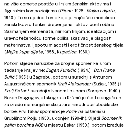
najviše domete postiže u lirskim ženskim aktovima i
figuralnim kompozicijama (
Dijana
, 1928.,
Majka i dijete
,
1940.). To su ujedno teme koje je najčešće modelirao –
ženski likovi u tankim draperijama i aktovi punih oblina.
Sažimanjem elemenata, mirnom linijom, idealizacijom i
uravnoteženošću forme oblika iskazivao je blagost
materinstva, ljepotu mladosti i erotičnost ženskog tijela
(
Majka kupa dijete
, 1958., K
upačica
, 1960.).
Potom slijede narudžbe za brojne spomenike širom
tadašnje kraljevine:
Eugen Kumičić
(1934.) i
Don Frane
Bulić
(1935.) u Zagrebu, potom u suradnji s Antunom
Augustinčićem spomenik
Kralj Aleksandar
(Sušak, 1935.) i
Kralj Petar I.
suradnji s Ivanom Lozicom (Sarajevo, 1940.).
Nakon Drugog svjetskog rata Kršinić je često angažiran
za izradu memorijalne skulpture narodnooslobodilačke
borbe. Prvi takav spomenik je
Poziv na ustanak
u
Grubišnom Polju (1950., uklonjen 1990-ih). Slijedi
Spomenik
palim borcima NOB
u mjestu Bakar (1953.), potom izrađuje