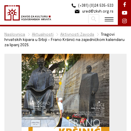
(+381) (0)24 535-533
ured@zkvh.org.rs
Pretraži
Naslovnica
Aktualnosti
Aktivnosti Zavoda
Tragovi
hrvatskih kipara u Srbiji – Frano Kršinić na zajedničkom kalendaru
za lipanj 2025.