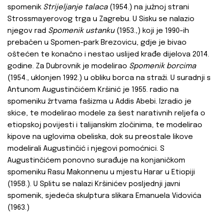
spomenik
Strijeljanje talaca
(1954.) na južnoj strani
Strossmayerovog trga u Zagrebu. U Sisku se nalazio
njegov rad
Spomenik ustanku
(1953.,) koji je 1990-ih
prebačen u Spomen-park Brezovicu, gdje je bivao
oštećen te konačno i nestao uslijed krađe dijelova 2014.
godine. Za Dubrovnik je modelirao
Spomenik borcima
(1954., uklonjen 1992.) u obliku borca na straži. U suradnji s
Antunom Augustinčićem Kršinić je 1955. radio na
spomeniku žrtvama fašizma u Addis Abebi. Izradio je
skice, te modelirao modele za šest narativnih reljefa o
etiopskoj povijesti i talijanskim zločinima, te modelirao
kipove na uglovima obeliska, dok su preostale likove
modelirali Augustinčić i njegovi pomoćnici. S
Augustinčićem ponovno surađuje na konjaničkom
spomeniku Rasu Makonnenu u mjestu Harar u Etiopiji
(1958.). U Splitu se nalazi Kršinićev posljednji javni
spomenik, sjedeća skulptura slikara Emanuela Vidovića
(1963.)