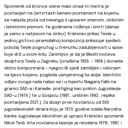
Spomenik od bronce visine malo iznad tri metra je
postavljen na četvrtasti kameni postament na kojemu
se nalazila ploča od mesinga s upisanim imenom, ćiriličnim
i latiničnim pismom, te godinama rođenja i smrti (danas
je samo s natpisom na ćirilici). Kršinićev prikaz Tesle u
jednoj gotovo piramidalnoj kompoziciji prikazuje sjedeći
položaj Tesle pognutog u trenutku zadubljenosti u spise
koje drži u svom krilu. Zanimljivo je da je Meštrovićeva
skulptura Tesle u Zagrebu (izrađena 1955. – 1956.) donekle
slično komponirana – njegov lik sjedi zamišljen i oslonjen
na lijevo koljeno, pogleda usmjerenog ka dolje. Identični
odljev ovoga rada nalazi se i u mjestu Niagara Falls na
granici SAD-a i Kanade, pristiglog kao poklon Jugoslavije
SAD-u (1976.) te u Gospiću (1981., uništen 1992., replika
postavljena 2021.). Za dizajn prve novčanicu od 500
jugoslavenskih dinara koju je 1970. godine izdala Narodna
banka Jugoslavije iskorišten je upravo Kršinićev spomenik
Nikoli Tesli. Ista novčanica kasnije je reizdana 1978., 1981. i