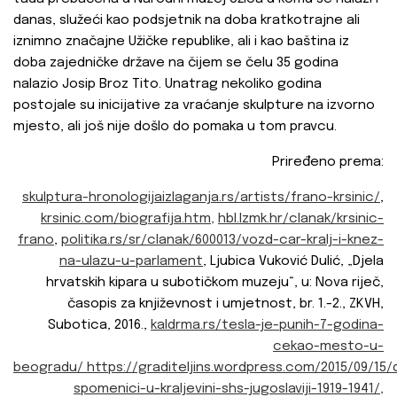
danas, služeći kao podsjetnik na doba kratkotrajne ali
iznimno značajne Užičke republike, ali i kao baština iz
doba zajedničke države na čijem se čelu 35 godina
nalazio Josip Broz Tito. Unatrag nekoliko godina
postojale su inicijative za vraćanje skulpture na izvorno
mjesto, ali još nije došlo do pomaka u tom pravcu.
Priređeno prema:
skulptura-hronologijaizlaganja.rs/artists/frano-krsinic/
,
krsinic.com/biografija.htm,
hbl.lzmk.hr/clanak/krsinic-
frano
,
politika.rs/sr/clanak/600013/vozd-car-kralj-i-knez-
na-ulazu-u-parlament
, Ljubica Vuković Dulić, „Djela
hrvatskih kipara u subotičkom muzeju“, u: Nova riječ,
časopis za književnost i umjetnost, br. 1.-2., ZKVH,
Subotica, 2016.,
kaldrma.rs/tesla-je-punih-7-godina-
cekao-mesto-u-
beogradu/
https://graditeljins.wordpress.com/2015/09/15/d
spomenici-u-kraljevini-shs-jugoslaviji-1919-1941/,