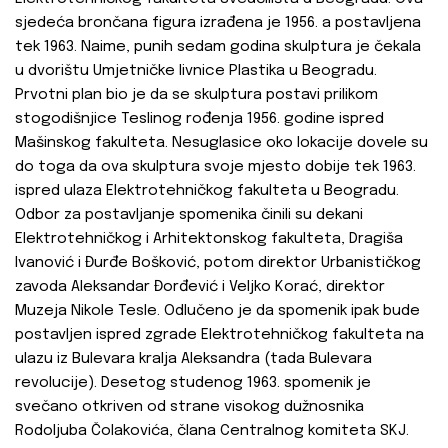
sjedeća brončana figura izrađena je 1956. a postavljena
tek 1963. Naime, punih sedam godina skulptura je čekala
u dvorištu Umjetničke livnice Plastika u Beogradu.
Prvotni plan bio je da se skulptura postavi prilikom
stogodišnjice Teslinog rođenja 1956. godine ispred
Mašinskog fakulteta. Nesuglasice oko lokacije dovele su
do toga da ova skulptura svoje mjesto dobije tek 1963.
ispred ulaza Elektrotehničkog fakulteta u Beogradu.
Odbor za postavljanje spomenika činili su dekani
Elektrotehničkog i Arhitektonskog fakulteta, Dragiša
Ivanović i Đurđe Bošković, potom direktor Urbanističkog
zavoda Aleksandar Đorđević i Veljko Korać, direktor
Muzeja Nikole Tesle. Odlučeno je da spomenik ipak bude
postavljen ispred zgrade Elektrotehničkog fakulteta na
ulazu iz Bulevara kralja Aleksandra (tada Bulevara
revolucije). Desetog studenog 1963. spomenik je
svečano otkriven od strane visokog dužnosnika
Rodoljuba Čolakovića, člana Centralnog komiteta SKJ.