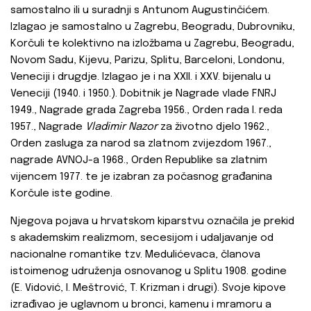
samostalno ili u suradnji s Antunom Augustinčićem.
Izlagao je samostalno u Zagrebu, Beogradu, Dubrovniku,
Korčuli te kolektivno na izložbama u Zagrebu, Beogradu,
Novom Sadu, Kijevu, Parizu, Splitu, Barceloni, Londonu,
Veneciji i drugdje. Izlagao je i na XXII. i XXV. bijenalu u
Veneciji (1940. i 1950.). Dobitnik je Nagrade vlade FNRJ
1949., Nagrade grada Zagreba 1956., Orden rada I. reda
1957., Nagrade
Vladimir Nazor
za životno djelo 1962.,
Orden zasluga za narod sa zlatnom zvijezdom 1967.,
nagrade AVNOJ-a 1968., Orden Republike sa zlatnim
vijencem 1977. te je izabran za počasnog građanina
Korčule iste godine.
Njegova pojava u hrvatskom kiparstvu označila je prekid
s akademskim realizmom, secesijom i udaljavanje od
nacionalne romantike tzv. Medulićevaca, članova
istoimenog udruženja osnovanog u Splitu 1908. godine
(E. Vidović, I. Meštrović, T. Krizman i drugi). Svoje kipove
izrađivao je uglavnom u bronci, kamenu i mramoru a