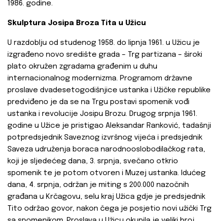
1986. godine.
Skulptura Josipa Broza Tita u Užicu
U razdoblju od studenog 1958. do lipnja 1961. u Užicu je
izgrađeno novo središte grada – Trg partizana – široki
plato okružen zgradama građenim u duhu
internacionalnog modernizma. Programom državne
proslave dvadesetogodišnjice ustanka i Užičke republike
predviđeno je da se na Trgu postavi spomenik vođi
ustanka i revolucije Josipu Brozu. Drugog srpnja 1961.
godine u Užice je pristigao Aleksandar Ranković, tadašnji
potpredsjednik Saveznog izvršnog vijeća i predsjednik
Saveza udruženja boraca narodnooslobodilačkog rata,
koji je sljedećeg dana, 3. srpnja, svečano otkrio
spomenik te je potom otvoren i Muzej ustanka. Idućeg
dana, 4. srpnja, održan je miting s 200.000 nazočnih
građana u Krčagovu, selu kraj Užica gdje je predsjednik
Tito održao govor, nakon čega je posjetio novi užički Trg
sa spomenikom. Proslava u Užicu okupila je veliki broj