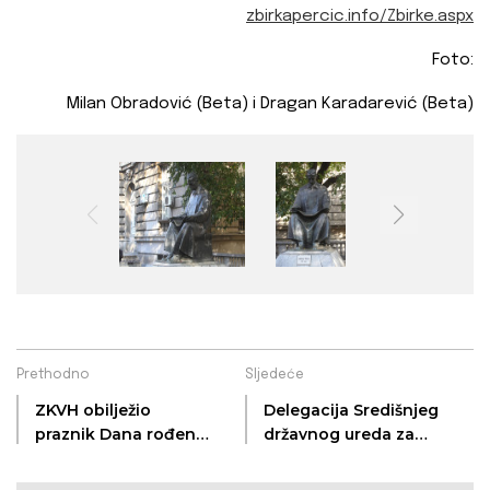
zbirkapercic.info/Zbirke.aspx
Foto:
Milan Obradović (Beta) i Dragan Karadarević (Beta)
Prethodno
Sljedeće
ZKVH obilježio
Delegacija Središnjeg
praznik Dana rođenja
državnog ureda za
biskupa Ivana
Hrvate izvan
Antunovića
Republike Hrvatske