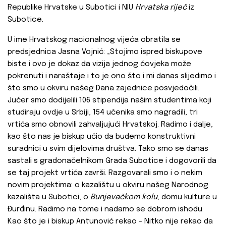
Republike Hrvatske u Subotici i NIU
Hrvatska riječ
iz
Subotice.
U ime Hrvatskog nacionalnog vijeća obratila se
predsjednica Jasna Vojnić: „Stojimo ispred biskupove
biste i ovo je dokaz da vizija jednog čovjeka može
pokrenuti i naraštaje i to je ono što i mi danas slijedimo i
što smo u okviru našeg Dana zajednice posvjedočili.
Jučer smo dodijelili 106 stipendija našim studentima koji
studiraju ovdje u Srbiji, 154 učenika smo nagradili, tri
vrtića smo obnovili zahvaljujući Hrvatskoj. Radimo i dalje,
kao što nas je biskup učio da budemo konstruktivni
suradnici u svim dijelovima društva. Tako smo se danas
sastali s gradonačelnikom Grada Subotice i dogovorili da
se taj projekt vrtića završi. Razgovarali smo i o nekim
novim projektima: o kazalištu u okviru našeg Narodnog
kazališta u Subotici, o
Bunjevačkom kolu
, domu kulture u
Đurđinu. Radimo na tome i nadamo se dobrom ishodu.
Kao što je i biskup Antunović rekao - Nitko nije rekao da