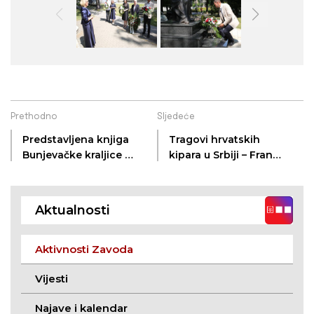
Prethodno
Sljedeće
Predstavljena knjiga
Tragovi hrvatskih
Bunjevačke kraljice u
kipara u Srbiji – Frano
izdanju ZKVH
Kršinić na
zajedničkom
kalendaru za lipanj
Aktualnosti
2025.
Aktivnosti Zavoda
Vijesti
Najave i kalendar