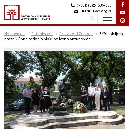
(+381) (0)24 535-533
ured@zkvh.org.rs
Pretraži
Naslovnica
Aktualnosti
Aktivnosti Zavoda
ZKVH obilježio
praznik Dana rođenja biskupa Ivana Antunovića