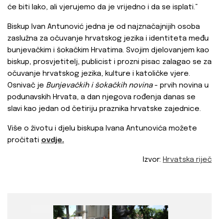
će biti lako, ali vjerujemo da je vrijedno i da se isplati.“
Biskup Ivan Antunović jedna je od najznačajnijih osoba
zaslužna za očuvanje hrvatskog jezika i identiteta među
bunjevačkim i šokačkim Hrvatima. Svojim djelovanjem kao
biskup, prosvjetitelj, publicist i prozni pisac zalagao se za
očuvanje hrvatskog jezika, kulture i katoličke vjere.
Osnivač je
Bunjevačkih i šokačkih novina
- prvih novina u
podunavskih Hrvata, a dan njegova rođenja danas se
slavi kao jedan od četiriju praznika hrvatske zajednice.
Više o životu i djelu biskupa Ivana Antunovića možete
pročitati
ovdje.
Izvor:
Hrvatska riječ