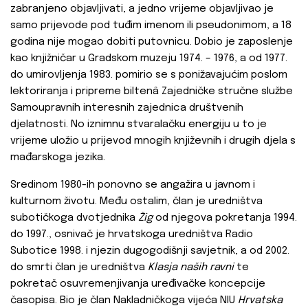
zabranjeno objavljivati, a jedno vrijeme objavljivao je
samo prijevode pod tuđim imenom ili pseudonimom, a 18
godina nije mogao dobiti putovnicu. Dobio je zaposlenje
kao knjižničar u Gradskom muzeju 1974. – 1976, a od 1977.
do umirovljenja 1983. pomirio se s ponižavajućim poslom
lektoriranja i pripreme biltenâ Zajedničke stručne službe
Samoupravnih interesnih zajednica društvenih
djelatnosti. No iznimnu stvaralačku energiju u to je
vrijeme uložio u prijevod mnogih književnih i drugih djela s
mađarskoga jezika.
Sredinom 1980-ih ponovno se angažira u javnom i
kulturnom životu. Među ostalim, član je uredništva
subotičkoga dvotjednika
Žig
od njegova pokretanja 1994.
do 1997., osnivač je hrvatskoga uredništva Radio
Subotice 1998. i njezin dugogodišnji savjetnik, a od 2002.
do smrti član je uredništva
Klasja naših ravni
te
pokretač osuvremenjivanja uređivačke koncepcije
časopisa. Bio je član Nakladničkoga vijeća NIU
Hrvatska