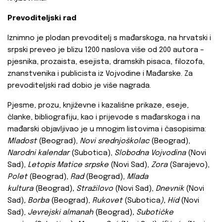
Prevoditeljski rad
Iznimno je plodan prevoditelj s mađarskoga, na hrvatski i
srpski preveo je blizu 1200 naslova više od 200 autora –
pjesnika, prozaista, esejista, dramskih pisaca, filozofa,
znanstvenika i publicista iz Vojvodine i Mađarske. Za
prevoditeljski rad dobio je više nagrada.
Pjesme, prozu, književne i kazališne prikaze, eseje,
članke, bibliografiju, kao i prijevode s mađarskoga i na
mađarski objavljivao je u mnogim listovima i časopisima:
Mladost
(Beograd),
Novi srednjoškolac
(Beograd),
Narodni kalendar
(Subotica),
Slobodna Vojvodina
(Novi
Sad),
Letopis Matice srpske
(Novi Sad),
Zora
(Sarajevo),
Polet
(Beograd),
Rad
(Beograd),
Mlada
kultura
(Beograd)
, Stražilovo
(Novi Sad),
Dnevnik
(Novi
Sad)
, Borba
(Beograd),
Rukovet
(Subotica
), Híd
(Novi
Sad),
Jevrejski almanah
(Beograd)
, Subotičke