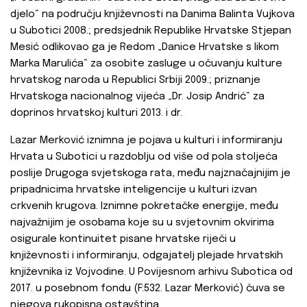
djelo“
na području književnosti na Danima Balinta Vujkova
u Subotici 2008.; predsjednik Republike Hrvatske Stjepan
Mesić odlikovao ga je Redom „Danice Hrvatske s likom
Marka Marulića“
za osobite zasluge u očuvanju kulture
hrvatskog naroda u Republici Srbiji 2009.; priznanje
Hrvatskoga nacionalnog vijeća „Dr. Josip Andrić“
za
doprinos hrvatskoj kulturi 2013. i dr.
Lazar Merković iznimna je pojava u kulturi i informiranju
Hrvata u Subotici u razdoblju od više od pola stoljeća
poslije Drugoga svjetskoga rata, među najznačajnijim je
pripadnicima hrvatske inteligencije u kulturi izvan
crkvenih krugova. Iznimne pokretačke energije, među
najvažnijim je osobama koje su u svjetovnim okvirima
osigurale kontinuitet pisane hrvatske riječi u
književnosti i informiranju, odgajatelj plejade hrvatskih
književnika iz Vojvodine. U Povijesnom arhivu Subotica od
2017. u posebnom fondu (F:532. Lazar Merković) čuva se
njegova rukopisna ostavština.