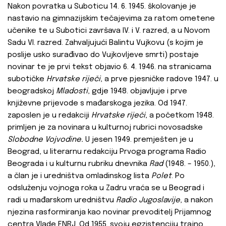
Nakon povratka u Suboticu 14. 6. 1945. školovanje je
nastavio na gimnazijskim tečajevima za ratom ometene
učenike te u Subotici završava IV. i V. razred, a u Novom
Sadu VI. razred. Zahvaljujući Balintu Vujkovu (s kojim je
poslije usko surađivao do Vujkovljeve smrti) postaje
novinar te je prvi tekst objavio 6. 4. 1946. na stranicama
subotičke
Hrvatske riječi
, a prve pjesničke radove 1947. u
beogradskoj
Mladosti
, gdje 1948. objavljuje i prve
književne prijevode s mađarskoga jezika. Od 1947.
zaposlen je u redakciji
Hrvatske riječi
, a početkom 1948.
primljen je za novinara u kulturnoj rubrici novosadske
Slobodne Vojvodine.
U jesen 1949. premješten je u
Beograd, u literarnu redakciju Prvoga programa Radio
Beograda i u kulturnu rubriku dnevnika
Rad
(1948. – 1950.),
a član je i uredništva omladinskog lista
Polet
. Po
odsluženju vojnoga roka u Zadru vraća se u Beograd i
radi u mađarskom uredništvu
Radio Jugoslavije
, a nakon
njezina rasformiranja kao novinar prevoditelj Prijamnog
centra Vlade FNRJ. Od 1955. svoju egzistenciju trajno