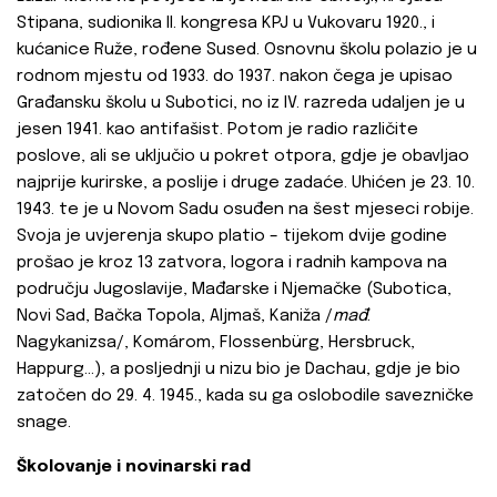
Stipana, sudionika II. kongresa KPJ u Vukovaru 1920., i
kućanice Ruže, rođene Sused. Osnovnu školu polazio je u
rodnom mjestu od 1933. do 1937. nakon čega je upisao
Građansku školu u Subotici, no iz IV. razreda udaljen je u
jesen 1941. kao antifašist. Potom je radio različite
poslove, ali se uključio u pokret otpora, gdje je obavljao
najprije kurirske, a poslije i druge zadaće. Uhićen je 23. 10.
1943. te je u Novom Sadu osuđen na šest mjeseci robije.
Svoja je uvjerenja skupo platio – tijekom dvije godine
prošao je kroz 13 zatvora, logora i radnih kampova na
području Jugoslavije, Mađarske i Njemačke (Subotica,
Novi Sad, Bačka Topola, Aljmaš, Kaniža /
mađ
.
Nagykanizsa/, Komárom, Flossenbürg, Hersbruck,
Happurg…), a posljednji u nizu bio je Dachau, gdje je bio
zatočen do 29. 4. 1945., kada su ga oslobodile savezničke
snage.
Školovanje i novinarski rad