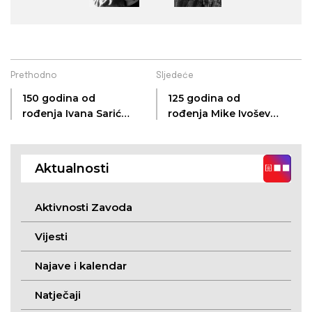
Prethodno
Sljedeće
150 godina od
125 godina od
rođenja Ivana Sarića,
rođenja Mike Ivoševa
biciklista,
(Bereg, 30. V. 1901. –
motociklista,
Bereg, 6. X. 1959.)
automobilista,
Aktualnosti
avijatičara i činovnika
(Subotica, 27. 6. 1876.
– Subotica, 23. 8.
Aktivnosti Zavoda
1966.)
Vijesti
Najave i kalendar
Natječaji