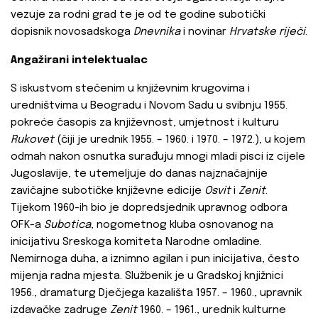
vezuje za rodni grad te je od te godine subotički
dopisnik novosadskoga
Dnevnika
i novinar
Hrvatske riječi
.
Angažirani intelektualac
S iskustvom stečenim u književnim krugovima i
uredništvima u Beogradu i Novom Sadu u svibnju 1955.
pokreće časopis za književnost, umjetnost i kulturu
Rukovet
(čiji je urednik 1955. – 1960. i 1970. – 1972.), u kojem
odmah nakon osnutka surađuju mnogi mladi pisci iz cijele
Jugoslavije, te utemeljuje do danas najznačajnije
zavičajne subotičke književne edicije
Osvit
i
Zenit
.
Tijekom 1960-ih bio je dopredsjednik upravnog odbora
OFK-a
Subotica
, nogometnog kluba osnovanog na
inicijativu Sreskoga komiteta Narodne omladine.
Nemirnoga duha, a iznimno agilan i pun inicijativa, često
mijenja radna mjesta. Službenik je u Gradskoj knjižnici
1956., dramaturg Dječjega kazališta 1957. – 1960., upravnik
izdavačke zadruge
Zenit
1960. – 1961., urednik kulturne