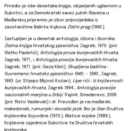
Priredio je više desetaka knjiga, objavljenih uglavnom u
Subotici, a za Demokratski savez južnih Slavena u
Mađarskoj pripremio je izbor pripovijedaka iz
zaostavštine Balinta Vujkova
Zlatni prag
(1990.).
Zastupljen je u desetak antologija, izbora i zbornika:
Zlatna knjiga hrvatskog pjesništva
, Zagreb, 1970. (prir.
Vlatko Pavletić);
Antologija proze bunjevačkih Hrvata
,
Zagreb, 1971., i
Antologija poezije bunjevačkih Hrvata
;
Zagreb, 1971. (prir. Geza Kikić);
Skupljena baština :
Suvremeno hrvatsko pjesništvo 1940. – 1990
., Zagreb,
1993. (ur. Stijepo Mijović Kočan);
Lipe riči : Iz književnosti
bunjevačkih Hrvata
, Zagreb 1994.;
Antologija poezije
nacionalnih manjina u Srbiji
Trajnik
, Smederevo, 2009.
(prir. Risto Vasilevski) i dr. Prevođen je na mađarski,
makedonski, rumunjski i slovački jezik. Bio je član Društva
književnika Vojvodine (1970.), Matice srpske (1989.),
Književne zajednice Subotice te Društva hrvatskih
književnika.