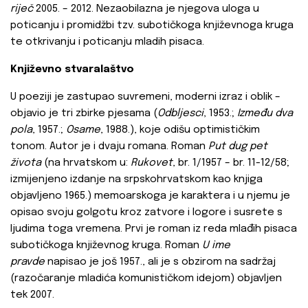
riječ
2005. – 2012. Nezaobilazna je njegova uloga u
poticanju i promidžbi tzv. subotičkoga književnoga kruga
te otkrivanju i poticanju mladih pisaca.
Književno stvaralaštvo
U poeziji je zastupao suvremeni, moderni izraz i oblik –
objavio je tri zbirke pjesama (
Odbljesci
, 1953.;
Između dva
pola
, 1957.;
Osame
, 1988.), koje odišu optimističkim
tonom. Autor je i dvaju romana. Roman
Put dug pet
života
(na hrvatskom u:
Rukovet
, br. 1/1957 – br. 11-12/58;
izmijenjeno izdanje na srpskohrvatskom kao knjiga
objavljeno 1965.) memoarskoga je karaktera i u njemu je
opisao svoju golgotu kroz zatvore i logore i susrete s
ljudima toga vremena. Prvi je roman iz reda mlađih pisaca
subotičkoga književnog kruga. Roman
U ime
pravde
napisao je još 1957., ali je s obzirom na sadržaj
(razočaranje mladića komunističkom idejom) objavljen
tek 2007.