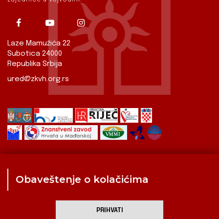
Laze Mamužića 22
Subotica 24000
Republika Srbija
ured@zkvh.org.rs
Obaveštenje o kolačićima
Zavod
Aktualnosti
Izdavaštvo
Digitalizirana baština
Hrvati u Srbiji
Kulturna scena
Kulturna baština
PRIHVATI