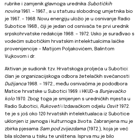
rubrike i zamjenik glavnoga urednika
Subotičkih
novina
1961. – 1967., a u statusu slobodnog umjetnika bio
je 1967. – 1968. Novu energiju uložio je u osnivanje Radio
Subotice 1968., čiji je jedan od osnivača te prvi urednik
srpskohrvatske redakcije 1968. – 1972. Usko je surađivao s
vodećim subotičkim hrvatskim intelektualcima laičke
provenijencije – Matijom Poljakovićem, Balintom
Vujkovom i dr.
Aktivan je sudionik tzv. Hrvatskoga proljeća u Subotici:
član je organizacijskoga odbora žetelačkih svečanosti
Dužijanca
1968. – 1972., među osnivačima je pododbora
Matice hrvatske u Subotici 1969. i HKUD-a
Bunjevačko
kolo
1970. Zbog toga je smijenjen s uredničkih mjesta u
Radio Subotici,
Rukoveti
i Izdavačkom odjelu
Osvit
1972.
te je s još oko 120 hrvatskih intelektualaca iz Subotice
uklonjen iz javnoga i kulturnoga života. Zabranjena mu je
zbirka pjesama
Sam pod zvijezdama
(1972.), koja je već
bila složena u tisku te uništena. Isprva mu je bilo