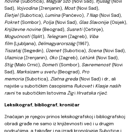
novine
(Subotica),
Magyar Szó
(Novi Sad),
Ifjúság
(Novi
Sad),
Vojvodina
(Zrenjanin),
Most
(Novi Sad),
Életjel
(Subotica),
Lumina
(Pančevo),
7 Nap
(Novi Sad),
Pokret
(Sombor),
Polja
(Novi Sad),
Glas Slavonije
(Osijek),
Književne novine
(Beograd),
Susreti
(Cetinje),
Mogućnosti
(Split),
Telegram
(Zagreb),
Viba
film
(Ljubljana),
Délmagyarország
(1967),
Tiszatáj
(Segedin),
Üzenet
(Subotica),
Scena
(Novi Sad),
Ulaznica
(Zrenjanin),
Oko
(Zagreb),
Létünk
(Novi Sad),
Stig
(Malo Crnić),
Dometi
(Sombor),
Savremenost
(Novi
Sad),
Marksizam u svetu
(Beograd),
Pro
memoria
(Subotica),
Zlatna greda
(Novi Sad) i dr., ali
najviše u subotičkim časopisima
Rukovet
i
Klasje naših
ravni
te subotičkim listovima
Žig
i
Hrvatska riječ
.
Leksikograf, bibliograf, kroničar
Značajan je njegov prinos leksikografskoj i bibliografskoj
obradi građe ne samo iz književnosti već i u drugim
područjima, a također i na izradi kronologije Subotice i