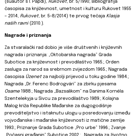
(suautor s I. Papdi),
Rukovet
, br. 5/1990; Bibliografija
časopisa za književnost, umetnost i kulturu Rukovet
1955
– 2014,
Rukovet
, br. 5-8/2014) te prvog tečaja
Klasja
naših ravni
(2010.).
Nagrade i priznanja
Za stvaralački rad dobio je više društvenih i književnih
nagrada i priznanja: „Oktobarska nagrada“
Grada
Subotice za književnost i prevodilaštvo 1965.; Orden
zasluga za narod sa srebrnom zvijezdom 1965.; Nagrada
časopisa
Üzenet
za najbolji prijevod u toku godine 1984.;
Nagrada „Dr. Ferenc Bodrogvári“
za zbirku pjesama
Osame
1988.; Nagrada „Bazsalikom“
na Danima Kornéla
Szentelekyja u Sivcu za prevodilaštvo 1989.; Kolajna
Malog križa Republike Mađarske za dugogodišnje
prevoditeljstvo i istaknutu ulogu u posredovanju između
vojvođanske i mađarske književnosti iz matične zemlje
1993.; Priznanje Grada Subotice „Pro urbe“
1996.; Zvanje
„Počasni građanin“
Subotice 2002.; „Nagrada za životno