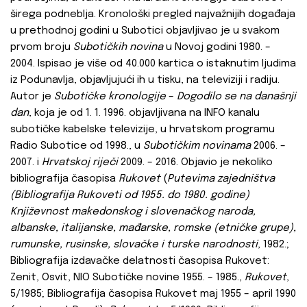
širega podneblja. Kronološki pregled najvažnijih događaja
u prethodnoj godini u Subotici objavljivao je u svakom
prvom broju
Subotičkih novina
u Novoj godini 1980. –
2004. Ispisao je više od 40.000 kartica o istaknutim ljudima
iz Podunavlja, objavljujući ih u tisku, na televiziji i radiju.
Autor je
Subotičke kronologije
–
Dogodilo se na današnji
dan
, koja je od 1. 1. 1996. objavljivana na INFO kanalu
subotičke kabelske televizije, u hrvatskom programu
Radio Subotice od 1998., u
Subotičkim novinama
2006. –
2007. i
Hrvatskoj riječi
2009. – 2016. Objavio je nekoliko
bibliografija časopisa
Rukovet
(
Putevima zajedništva
(Bibliografija Rukoveti od 1955. do 1980. godine)
Književnost makedonskog i slovenačkog naroda,
albanske, italijanske, mađarske, romske (etničke grupe),
rumunske, rusinske, slovačke i turske narodnosti
, 1982.;
Bibliografija izdavačke delatnosti časopisa Rukovet:
Zenit, Osvit, NIO Subotičke novine 1955. – 1985.,
Rukovet
,
5/1985; Bibliografija časopisa Rukovet maj 1955 – april 1990