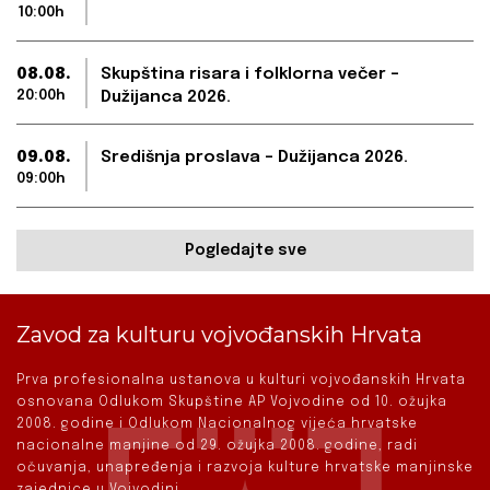
10:00h
08.08.
Skupština risara i folklorna večer –
20:00h
Dužijanca 2026.
09.08.
Središnja proslava – Dužijanca 2026.
09:00h
Pogledajte sve
Zavod za kulturu vojvođanskih Hrvata
Prva profesionalna ustanova u kulturi vojvođanskih Hrvata
osnovana Odlukom Skupštine AP Vojvodine od 10. ožujka
2008. godine i Odlukom Nacionalnog vijeća hrvatske
nacionalne manjine od 29. ožujka 2008. godine, radi
očuvanja, unapređenja i razvoja kulture hrvatske manjinske
zajednice u Vojvodini.