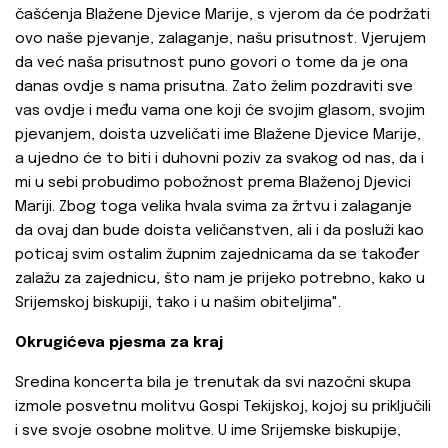
čašćenja Blažene Djevice Marije, s vjerom da će podržati
ovo naše pjevanje, zalaganje, našu prisutnost. Vjerujem
da već naša prisutnost puno govori o tome da je ona
danas ovdje s nama prisutna. Zato želim pozdraviti sve
vas ovdje i među vama one koji će svojim glasom, svojim
pjevanjem, doista uzveličati ime Blažene Djevice Marije,
a ujedno će to biti i duhovni poziv za svakog od nas, da i
mi u sebi probudimo pobožnost prema Blaženoj Djevici
Mariji. Zbog toga velika hvala svima za žrtvu i zalaganje
da ovaj dan bude doista veličanstven, ali i da posluži kao
poticaj svim ostalim župnim zajednicama da se također
zalažu za zajednicu, što nam je prijeko potrebno, kako u
Srijemskoj biskupiji, tako i u našim obiteljima".
Okrugićeva pjesma za kraj
Sredina koncerta bila je trenutak da svi nazočni skupa
izmole posvetnu molitvu Gospi Tekijskoj, kojoj su priključili
i sve svoje osobne molitve. U ime Srijemske biskupije,