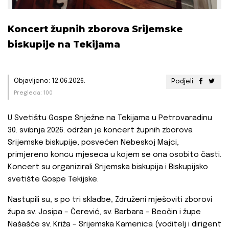
Koncert župnih zborova Srijemske
biskupije na Tekijama
Objavljeno: 12.06.2026.
Podjeli:
Pregleda: 100
U Svetištu Gospe Snježne na Tekijama u Petrovaradinu
30. svibnja 2026. održan je koncert župnih zborova
Srijemske biskupije, posvećen Nebeskoj Majci,
primjereno koncu mjeseca u kojem se ona osobito časti.
Koncert su organizirali Srijemska biskupija i Biskupijsko
svetište Gospe Tekijske.
Nastupili su, s po tri skladbe, Združeni mješoviti zborovi
župa sv. Josipa – Čerević, sv. Barbara – Beočin i župe
Našašće sv. Križa – Srijemska Kamenica (voditelj i dirigent