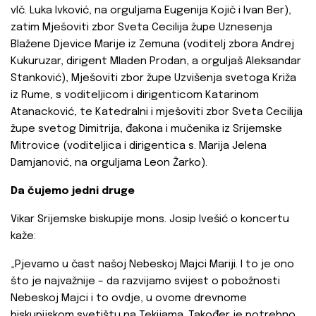
vlč. Luka Ivković, na orguljama Eugenija Kojič i Ivan Ber),
zatim Mješoviti zbor Sveta Cecilija župe Uznesenja
Blažene Djevice Marije iz Zemuna (voditelj zbora Andrej
Kukuruzar, dirigent Mladen Prodan, a orguljaš Aleksandar
Stanković), Mješoviti zbor župe Uzvišenja svetoga Križa
iz Rume, s voditeljicom i dirigenticom Katarinom
Atanacković, te Katedralni i mješoviti zbor Sveta Cecilija
župe svetog Dimitrija, đakona i mučenika iz Srijemske
Mitrovice (voditeljica i dirigentica s. Marija Jelena
Damjanović, na orguljama Leon Žarko).
Da čujemo jedni druge
Vikar Srijemske biskupije mons. Josip Ivešić o koncertu
kaže:
„Pjevamo u čast našoj Nebeskoj Majci Mariji. I to je ono
što je najvažnije – da razvijamo svijest o pobožnosti
Nebeskoj Majci i to ovdje, u ovome drevnome
biskupijskom svetištu na Tekijama. Također je potrebno