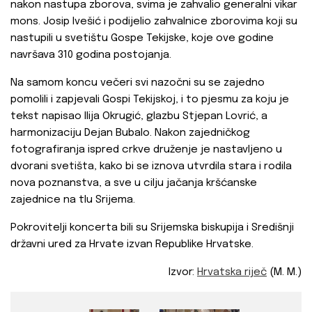
nakon nastupa zborova, svima je zahvalio generalni vikar
mons. Josip Ivešić i podijelio zahvalnice zborovima koji su
nastupili u svetištu Gospe Tekijske, koje ove godine
navršava 310 godina postojanja.
Na samom koncu večeri svi nazočni su se zajedno
pomolili i zapjevali Gospi Tekijskoj, i to pjesmu za koju je
tekst napisao Ilija Okrugić, glazbu Stjepan Lovrić, a
harmonizaciju Dejan Bubalo. Nakon zajedničkog
fotografiranja ispred crkve druženje je nastavljeno u
dvorani svetišta, kako bi se iznova utvrdila stara i rodila
nova poznanstva, a sve u cilju jačanja kršćanske
zajednice na tlu Srijema.
Pokrovitelji koncerta bili su Srijemska biskupija i Središnji
državni ured za Hrvate izvan Republike Hrvatske.
Izvor:
Hrvatska riječ
(M. M.)