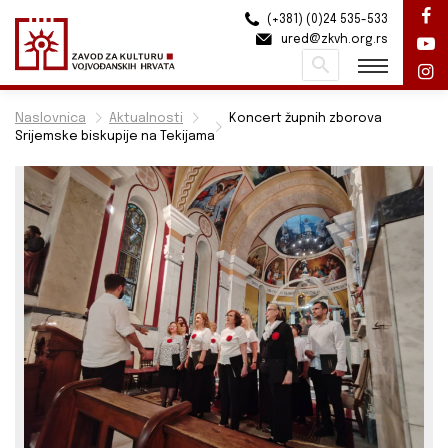
(+381) (0)24 535-533
ured@zkvh.org.rs
Pretraži
Naslovnica
Aktualnosti
Koncert župnih zborova
Srijemske biskupije na Tekijama