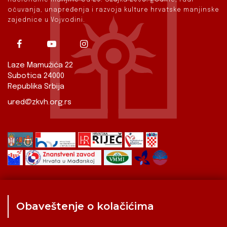
očuvanja, unapređenja i razvoja kulture hrvatske manjinske
zajednice u Vojvodini.
Laze Mamužića 22
Subotica 24000
Republika Srbija
ured@zkvh.org.rs
Obaveštenje o kolačićima
Zavod
Aktualnosti
Izdavaštvo
Digitalizirana baština