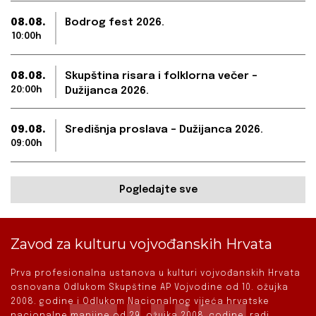
08.08.
Bodrog fest 2026.
10:00h
08.08.
Skupština risara i folklorna večer –
20:00h
Dužijanca 2026.
09.08.
Središnja proslava – Dužijanca 2026.
09:00h
Pogledajte sve
Zavod za kulturu vojvođanskih Hrvata
Prva profesionalna ustanova u kulturi vojvođanskih Hrvata
osnovana Odlukom Skupštine AP Vojvodine od 10. ožujka
2008. godine i Odlukom Nacionalnog vijeća hrvatske
nacionalne manjine od 29. ožujka 2008. godine, radi