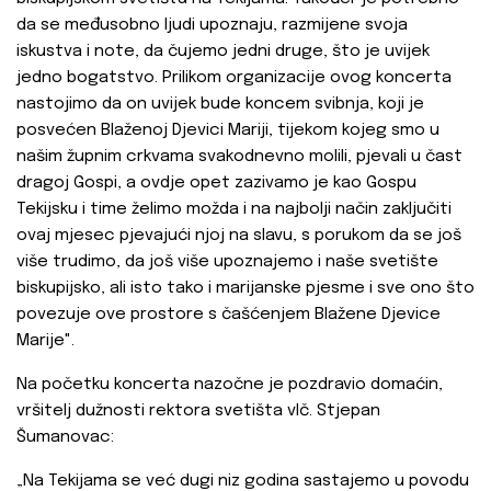
da se međusobno ljudi upoznaju, razmijene svoja
iskustva i note, da čujemo jedni druge, što je uvijek
jedno bogatstvo. Prilikom organizacije ovog koncerta
nastojimo da on uvijek bude koncem svibnja, koji je
posvećen Blaženoj Djevici Mariji, tijekom kojeg smo u
našim župnim crkvama svakodnevno molili, pjevali u čast
dragoj Gospi, a ovdje opet zazivamo je kao Gospu
Tekijsku i time želimo možda i na najbolji način zaključiti
ovaj mjesec pjevajući njoj na slavu, s porukom da se još
više trudimo, da još više upoznajemo i naše svetište
biskupijsko, ali isto tako i marijanske pjesme i sve ono što
povezuje ove prostore s čašćenjem Blažene Djevice
Marije".
Na početku koncerta nazočne je pozdravio domaćin,
vršitelj dužnosti rektora svetišta vlč. Stjepan
Šumanovac:
„Na Tekijama se već dugi niz godina sastajemo u povodu