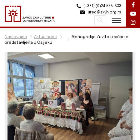
(+381) (0)24 535-533
ured@zkvh.org.rs
Pretraži
Naslovnica
Aktualnosti
Monografija Zavito u sićanje
predstavljena u Osijeku