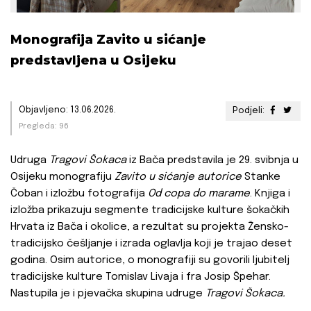
Monografija Zavito u sićanje
predstavljena u Osijeku
Objavljeno: 13.06.2026.
Podjeli:
Pregleda: 96
Udruga
Tragovi Šokaca
iz Bača predstavila je 29. svibnja u
Osijeku monografiju
Zavito u sićanje autorice
Stanke
Čoban i izložbu fotografija
Od copa do marame
. Knjiga i
izložba prikazuju segmente tradicijske kulture šokačkih
Hrvata iz Bača i okolice, a rezultat su projekta Žensko-
tradicijsko češljanje i izrada oglavlja koji je trajao deset
godina. Osim autorice, o monografiji su govorili ljubitelj
tradicijske kulture Tomislav Livaja i fra Josip Špehar.
Nastupila je i pjevačka skupina udruge
Tragovi Šokaca.