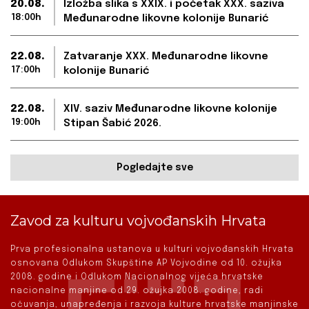
20.08.
Izložba slika s XXIX. i početak XXX. saziva
18:00h
Međunarodne likovne kolonije Bunarić
22.08.
Zatvaranje XXX. Međunarodne likovne
17:00h
kolonije Bunarić
22.08.
XIV. saziv Međunarodne likovne kolonije
19:00h
Stipan Šabić 2026.
Pogledajte sve
Zavod za kulturu vojvođanskih Hrvata
Prva profesionalna ustanova u kulturi vojvođanskih Hrvata
osnovana Odlukom Skupštine AP Vojvodine od 10. ožujka
2008. godine i Odlukom Nacionalnog vijeća hrvatske
nacionalne manjine od 29. ožujka 2008. godine, radi
očuvanja, unapređenja i razvoja kulture hrvatske manjinske