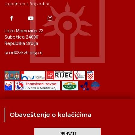
zajednice u Vojvodini.
Laze Mamužića 22
Subotica 24000
Republika Srbija
ured@zkvh.org.rs
Obaveštenje o kolačićima
Zavod
Aktualnosti
Izdavaštvo
Digitalizirana baština
Hrvati u Srbiji
Kulturna scena
Kulturna baština
PRIHVATI