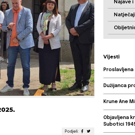
Najave i
Natječaj
Obljetni
Vijesti
Proslavljena
Dužijanca pr
Krune Ane Mi
2025.
Objavljena k
Subotici 1945
Podjeli: