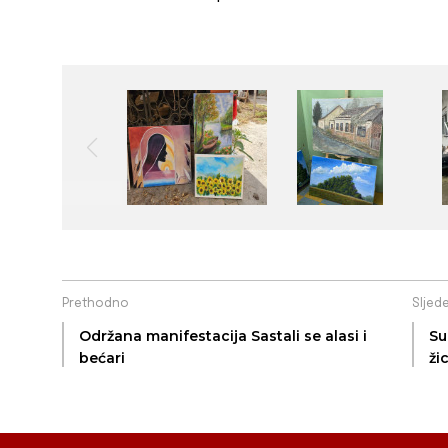
Prethodno
Sljed
Održana manifestacija Sastali se alasi i
Su
bećari
ži