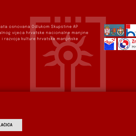
rvata osnovana Odlukom Skupštine AP
nalnog vijeća hrvatske nacionalne manjine
 i razvoja kulture hrvatske manjinske
AČIĆA
vod
Aktualnosti
Izdavaštvo
Digitalizirana baština