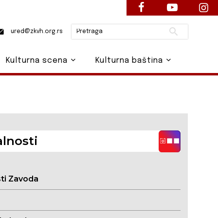
Pretraži
ured@zkvh.org.rs
Kulturna scena
Kulturna baština
lnosti
sti Zavoda