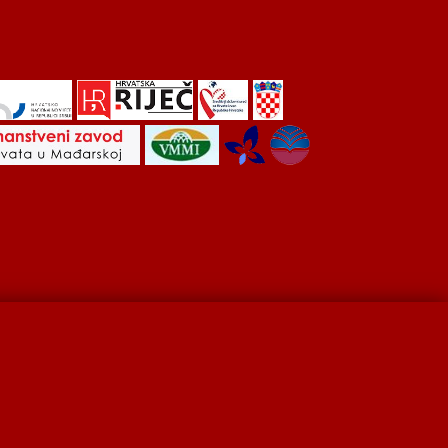
Hrvati u Srbiji
Kulturna scena
Kulturna baština