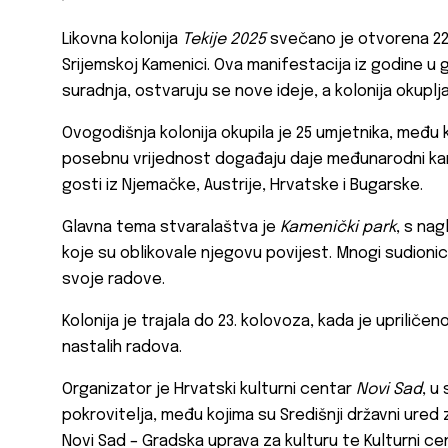
Likovna kolonija
Tekije 2025
svečano je otvorena 22.
Srijemskoj Kamenici. Ova manifestacija iz godine u g
suradnja, ostvaruju se nove ideje, a kolonija okuplja
Ovogodišnja kolonija okupila je 25 umjetnika, među ko
posebnu vrijednost događaju daje međunarodni karak
gosti iz Njemačke, Austrije, Hrvatske i Bugarske.
Glavna tema stvaralaštva je
Kamenički park
, s nag
koje su oblikovale njegovu povijest. Mnogi sudionici
svoje radove.
Kolonija je trajala do 23. kolovoza, kada je uprilič
nastalih radova.
Organizator je Hrvatski kulturni centar
Novi Sad
, u
pokrovitelja, među kojima su Središnji državni ured
Novi Sad – Gradska uprava za kulturu te Kulturni c