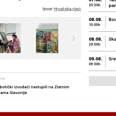
07.08.
Tam
20:20h
par
Izvor:
Hrvatska riječ
08.08.
Bod
10:00h
08.08.
Sku
20:00h
09.08.
Sre
09:00h
eće
botički izvođači nastupili na Zlatnim
cama Slavonije