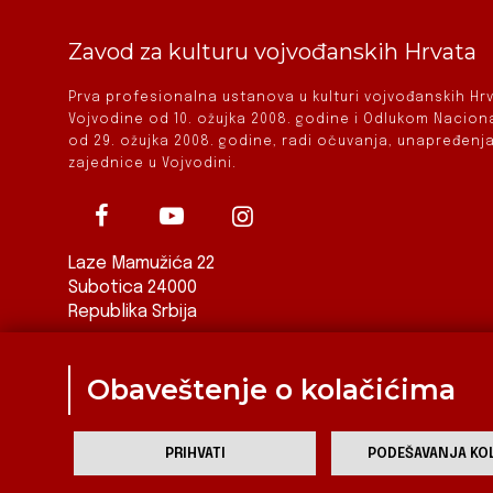
Zavod za kulturu vojvođanskih Hrvata
Prva profesionalna ustanova u kulturi vojvođanskih H
Vojvodine od 10. ožujka 2008. godine i Odlukom Nacio
od 29. ožujka 2008. godine, radi očuvanja, unapređenja
zajednice u Vojvodini.
Laze Mamužića 22
Subotica 24000
Republika Srbija
ured@zkvh.org.rs
Obaveštenje o kolačićima
PRIHVATI
PODEŠAVANJA KOL
Za