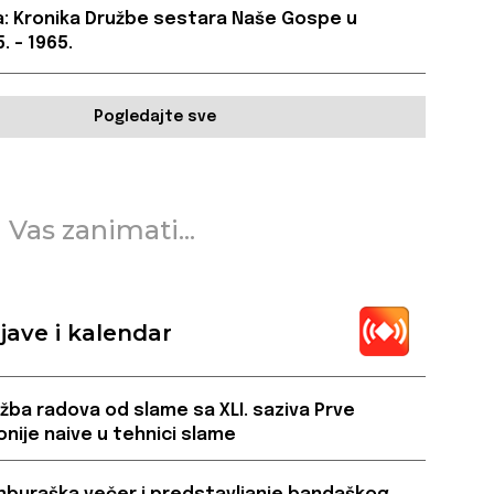
a: Kronika Družbe sestara Naše Gospe u
. – 1965.
Pogledajte sve
 Vas zanimati...
jave i kalendar
ožba radova od slame sa XLI. saziva Prve
onije naive u tehnici slame