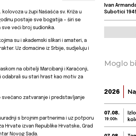
Ivan Armand
 kolovoza u župi Našašća sv. Križa u
Subotici 1945
odinu postaje sve bogatija – širi se
 sve veći broj sudionika.
jima su i akademski slikari i amateri, a
ter. Uz domaćine iz Srbije, sudjeluju i
Moglo bi
laskom na obitelji Marcibanji i Karačonji,
 odabrali su stari hrast kao motiv za
Na
2026
eno svečano zatvaranje i predstavljanje
07.08.
Izl
 suradnji s brojnim partnerima i uz potporu
19:00h
kol
 za Hrvate izvan Republike Hrvatske, Grad
entar Novog Sada.