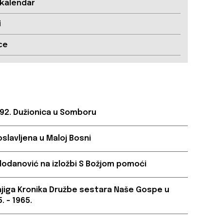
 kalendar
i
ce
 92. Dužionica u Somboru
oslavljena u Maloj Bosni
lodanović na izložbi S Božjom pomoći
njiga Kronika Družbe sestara Naše Gospe u
. – 1965.